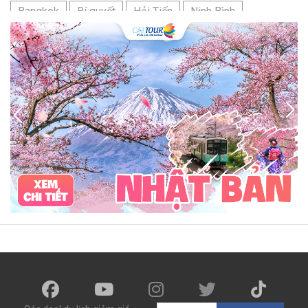
Bangkok
Bí quyết
Hải Tiến
Ninh Bình
Nhật Bản
du lịch sầm sơn cần chuẩn bị gì
bãi tắm sấm sơn
đặc sản sầm sơn
đặc sản du lịch sầm sơn
tour du lịch 3 ngày 2 đêm
hải sản
Đảo Lan Châu
Cẩm nang du lịch Của Lò
chợ Cửa Lò
tour du lịch Cửa Lò
địa điểm du lịch Cửa Lò
Cửa Lò ở đâu
Hạ Long
Đảo Hòn Ngư
Đảo Song Ngư
ATM
mới nhất
cẩm nang du lịch sầm sơn
ô tô
phượt
99k
buffet
lẩu
Tuyển dụng
Nhân viên Visa
Cát Bà.
Cô Tô
miền Bắc
miền Trung
miền Nam
đền độc cước
chi phí
giá
chợ
mùa đông
món ngon
quà vặt
Chơi gì