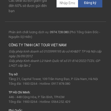
Các deal du lịch giảm giá
Đăng ký
câu mực đêm
Dù bay
Lặn biển
đến 60% sẽ được gửi đến
bạn
Vinpearl Cửa Hội
Water Fun
Công viên nước
Nhà phao
Quê Bác
tour Cửa Lò 2 ngày 1 đêm
Tuần Châu
Tàu Hỏa
Du lịch Cửa Lò 2 ngày 1 đêm
Phản ánh chất lượng dịch vụ:
0974.728.080
(Phó Tổng Giám Đốc -
Nguyễn Sỹ Hiển)
chùa Hương
hoa anh đào
Tết Nguyên Đán
CÔNG TY TNHH CAT TOUR VIỆT NAM
Sài Gòn
Tết dương
Mộc Châu
Sapa
Yên Tử
Giấy phép kinh doanh số 0105999195 do sở KH&ĐT TP Hà Nội cấp
ngày 26/09/2012
Tam Chúc
chùa Tam Chúc
Chrismas
Bái Đính
Giấy phép Kinh doanh Lữ hành Quốc tế số 01-814/2022/TCDL-GP
LHQT cấp lần 2
Sa Pa
30Thg4
1Thg5
Châu Âu
Tây Nguyên
Trụ sở:
Nha Trang
Hong Kong
Hồng Kông
Mai Châu
Tầng 21, Capital Tower, 109 Trần Hưng Đạo, P. Cửa Nam, Hà Nội
biểu tượng may mắn
con vật may mắn
shibuya
Tổng đài: 1900 0264 - Hotline: 0917.878.080
osaka
du lịch Nhật Bản 7 ngày
TP Hồ Chí Minh:
446 - 448 Cộng Hòa, P. Tân Bình, TPHCM
khách sạn con nhộng
fukuoka
Lào
Fukushima
Tổng đài: 1900 0264 - Hotline: 0564.252.429
bar Nhật Bản
nhà hàng ở Nhật Bản
mông cổ
Phú Quốc: