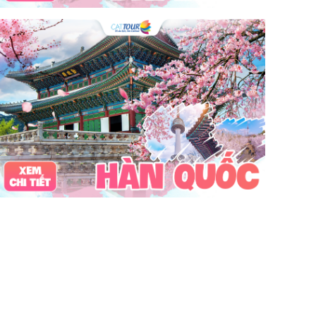
câu mực đêm
Dù bay
Lặn biển
Vinpearl Cửa Hội
Water Fun
Công viên nước
Nhà phao
Quê Bác
tour Cửa Lò 2 ngày 1 đêm
Tuần Châu
Tàu Hỏa
Du lịch Cửa Lò 2 ngày 1 đêm
chùa Hương
hoa anh đào
Tết Nguyên Đán
Sài Gòn
Tết dương
Mộc Châu
Sapa
Yên Tử
Tam Chúc
chùa Tam Chúc
Chrismas
Bái Đính
Sa Pa
30Thg4
1Thg5
Châu Âu
Tây Nguyên
Nha Trang
Hong Kong
Hồng Kông
Mai Châu
biểu tượng may mắn
con vật may mắn
shibuya
osaka