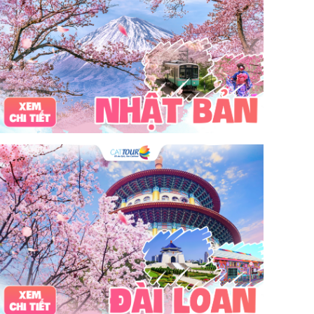
bãi tắm sấm sơn
đặc sản sầm sơn
đặc sản du lịch sầm sơn
tour du lịch 3 ngày 2 đêm
hải sản
Đảo Lan Châu
Cẩm nang du lịch Của Lò
chợ Cửa Lò
tour du lịch Cửa Lò
địa điểm du lịch Cửa Lò
Cửa Lò ở đâu
Hạ Long
Đảo Hòn Ngư
Đảo Song Ngư
ATM
mới nhất
cẩm nang du lịch sầm sơn
ô tô
phượt
99k
buffet
lẩu
Tuyển dụng
Nhân viên Visa
Cát Bà.
Cô Tô
miền Bắc
miền Trung
miền Nam
đền độc cước
chi phí
giá
chợ
mùa đông
món ngon
quà vặt
Chơi gì