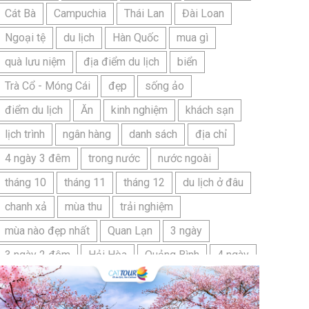
Cát Bà
Campuchia
Thái Lan
Đài Loan
Ngoại tệ
du lịch
Hàn Quốc
mua gì
quà lưu niệm
địa điểm du lịch
biển
Trà Cổ - Móng Cái
đẹp
sống ảo
điểm du lịch
Ăn
kinh nghiệm
khách sạn
lịch trình
ngân hàng
danh sách
địa chỉ
4 ngày 3 đêm
trong nước
nước ngoài
tháng 10
tháng 11
tháng 12
du lịch ở đâu
chanh xả
mùa thu
trải nghiệm
mùa nào đẹp nhất
Quan Lạn
3 ngày
3 ngày 2 đêm
Hải Hòa
Quảng Bình
4 ngày
Bangkok
Bí quyết
Hải Tiến
Ninh Bình
Nhật Bản
du lịch sầm sơn cần chuẩn bị gì