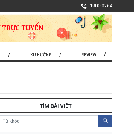
1900 0264
I
XU HƯỚNG
REVIEW
TÌM BÀI VIẾT