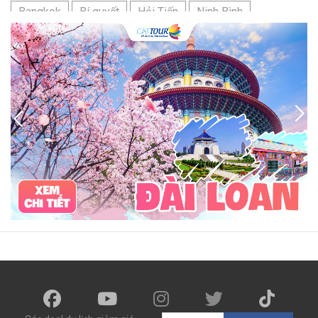
Bangkok
Bí quyết
Hải Tiến
Ninh Bình
Nhật Bản
du lịch sầm sơn cần chuẩn bị gì
bãi tắm sấm sơn
đặc sản sầm sơn
đặc sản du lịch sầm sơn
tour du lịch 3 ngày 2 đêm
hải sản
Đảo Lan Châu
Cẩm nang du lịch Của Lò
chợ Cửa Lò
tour du lịch Cửa Lò
địa điểm du lịch Cửa Lò
Cửa Lò ở đâu
Hạ Long
Đảo Hòn Ngư
Đảo Song Ngư
ATM
mới nhất
cẩm nang du lịch sầm sơn
ô tô
phượt
99k
buffet
lẩu
Tuyển dụng
Nhân viên Visa
Cát Bà.
Cô Tô
miền Bắc
miền Trung
miền Nam
đền độc cước
chi phí
giá
chợ
mùa đông
món ngon
quà vặt
Chơi gì