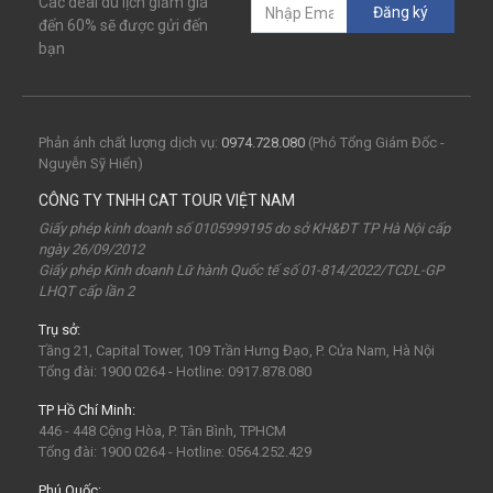
Các deal du lịch giảm giá
Đăng ký
câu mực đêm
Dù bay
Lặn biển
đến 60% sẽ được gửi đến
bạn
Vinpearl Cửa Hội
Water Fun
Công viên nước
Nhà phao
Quê Bác
tour Cửa Lò 2 ngày 1 đêm
Tuần Châu
Tàu Hỏa
Du lịch Cửa Lò 2 ngày 1 đêm
Phản ánh chất lượng dịch vụ:
0974.728.080
(Phó Tổng Giám Đốc -
Nguyễn Sỹ Hiển)
chùa Hương
hoa anh đào
Tết Nguyên Đán
CÔNG TY TNHH CAT TOUR VIỆT NAM
Sài Gòn
Tết dương
Mộc Châu
Sapa
Yên Tử
Giấy phép kinh doanh số 0105999195 do sở KH&ĐT TP Hà Nội cấp
ngày 26/09/2012
Tam Chúc
chùa Tam Chúc
Chrismas
Bái Đính
Giấy phép Kinh doanh Lữ hành Quốc tế số 01-814/2022/TCDL-GP
LHQT cấp lần 2
Sa Pa
30Thg4
1Thg5
Châu Âu
Tây Nguyên
Trụ sở:
Nha Trang
Hong Kong
Hồng Kông
Mai Châu
Tầng 21, Capital Tower, 109 Trần Hưng Đạo, P. Cửa Nam, Hà Nội
biểu tượng may mắn
con vật may mắn
shibuya
Tổng đài: 1900 0264 - Hotline: 0917.878.080
osaka
du lịch Nhật Bản 7 ngày
TP Hồ Chí Minh:
446 - 448 Cộng Hòa, P. Tân Bình, TPHCM
khách sạn con nhộng
fukuoka
Lào
Fukushima
Tổng đài: 1900 0264 - Hotline: 0564.252.429
bar Nhật Bản
nhà hàng ở Nhật Bản
mông cổ
Phú Quốc: