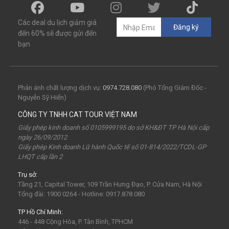
mùa đông
món ngon
quà vặt
Chơi gì
Các deal du lịch giảm giá
Đăng ký
câu mực đêm
Dù bay
Lặn biển
đến 60% sẽ được gửi đến
bạn
Vinpearl Cửa Hội
Water Fun
Công viên nước
Nhà phao
Quê Bác
tour Cửa Lò 2 ngày 1 đêm
Tuần Châu
Tàu Hỏa
Du lịch Cửa Lò 2 ngày 1 đêm
Phản ánh chất lượng dịch vụ:
0974.728.080
(Phó Tổng Giám Đốc -
Nguyễn Sỹ Hiển)
chùa Hương
hoa anh đào
Tết Nguyên Đán
CÔNG TY TNHH CAT TOUR VIỆT NAM
Sài Gòn
Tết dương
Mộc Châu
Sapa
Yên Tử
Giấy phép kinh doanh số 0105999195 do sở KH&ĐT TP Hà Nội cấp
ngày 26/09/2012
Tam Chúc
chùa Tam Chúc
Chrismas
Bái Đính
Giấy phép Kinh doanh Lữ hành Quốc tế số 01-814/2022/TCDL-GP
LHQT cấp lần 2
Sa Pa
30Thg4
1Thg5
Châu Âu
Tây Nguyên
Trụ sở:
Nha Trang
Hong Kong
Hồng Kông
Mai Châu
Tầng 21, Capital Tower, 109 Trần Hưng Đạo, P. Cửa Nam, Hà Nội
biểu tượng may mắn
con vật may mắn
shibuya
Tổng đài: 1900 0264 - Hotline: 0917.878.080
osaka
du lịch Nhật Bản 7 ngày
TP Hồ Chí Minh:
446 - 448 Cộng Hòa, P. Tân Bình, TPHCM