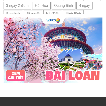
3 ngày 2 đêm
Hải Hòa
Quảng Bình
4 ngày
Bangkok
Bí quyết
Hải Tiến
Ninh Bình
Nhật Bản
du lịch sầm sơn cần chuẩn bị gì
bãi tắm sấm sơn
đặc sản sầm sơn
đặc sản du lịch sầm sơn
tour du lịch 3 ngày 2 đêm
hải sản
Đảo Lan Châu
Cẩm nang du lịch Của Lò
chợ Cửa Lò
tour du lịch Cửa Lò
địa điểm du lịch Cửa Lò
Cửa Lò ở đâu
Hạ Long
Đảo Hòn Ngư
Đảo Song Ngư
ATM
mới nhất
cẩm nang du lịch sầm sơn
ô tô
phượt
99k
buffet
lẩu
Tuyển dụng
Nhân viên Visa
Cát Bà.
Cô Tô
miền Bắc
miền Trung
miền Nam
đền độc cước
chi phí
giá
chợ