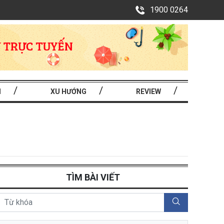
1900 0264
I
XU HƯỚNG
REVIEW
TÌM BÀI VIẾT