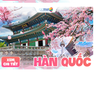
câu mực đêm
Dù bay
Lặn biển
Vinpearl Cửa Hội
Water Fun
Công viên nước
Nhà phao
Quê Bác
tour Cửa Lò 2 ngày 1 đêm
Tuần Châu
Tàu Hỏa
Du lịch Cửa Lò 2 ngày 1 đêm
chùa Hương
hoa anh đào
Tết Nguyên Đán
Sài Gòn
Tết dương
Mộc Châu
Sapa
Yên Tử
Tam Chúc
chùa Tam Chúc
Chrismas
Bái Đính
Sa Pa
30Thg4
1Thg5
Châu Âu
Tây Nguyên
Nha Trang
Hong Kong
Hồng Kông
Mai Châu
biểu tượng may mắn
con vật may mắn
shibuya
osaka