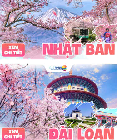
bãi tắm sấm sơn
đặc sản sầm sơn
đặc sản du lịch sầm sơn
tour du lịch 3 ngày 2 đêm
hải sản
Đảo Lan Châu
Cẩm nang du lịch Của Lò
chợ Cửa Lò
tour du lịch Cửa Lò
địa điểm du lịch Cửa Lò
Cửa Lò ở đâu
Hạ Long
Đảo Hòn Ngư
Đảo Song Ngư
ATM
mới nhất
cẩm nang du lịch sầm sơn
ô tô
phượt
99k
buffet
lẩu
Tuyển dụng
Nhân viên Visa
Cát Bà.
Cô Tô
miền Bắc
miền Trung
miền Nam
đền độc cước
chi phí
giá
chợ
mùa đông
món ngon
quà vặt
Chơi gì