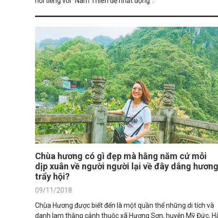
nổi tiếng với “Nam Thiên đệ nhất động”.
Chùa hương có gì đẹp mà hằng năm cứ mỗi
dịp xuân về người người lại về đây dâng hươn
trẩy hội?
09/11/2018
Chùa Hương được biết đến là một quần thể những di tích và
danh lam thắng cảnh thuộc xã Hương Sơn, huyện Mỹ Đức, H