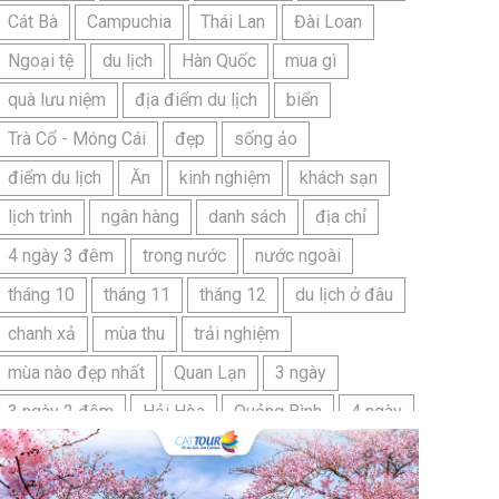
Cát Bà
Campuchia
Thái Lan
Đài Loan
Ngoại tệ
du lịch
Hàn Quốc
mua gì
quà lưu niệm
địa điểm du lịch
biển
Trà Cổ - Móng Cái
đẹp
sống ảo
điểm du lịch
Ăn
kinh nghiệm
khách sạn
lịch trình
ngân hàng
danh sách
địa chỉ
4 ngày 3 đêm
trong nước
nước ngoài
tháng 10
tháng 11
tháng 12
du lịch ở đâu
chanh xả
mùa thu
trải nghiệm
mùa nào đẹp nhất
Quan Lạn
3 ngày
3 ngày 2 đêm
Hải Hòa
Quảng Bình
4 ngày
Bangkok
Bí quyết
Hải Tiến
Ninh Bình
Nhật Bản
du lịch sầm sơn cần chuẩn bị gì