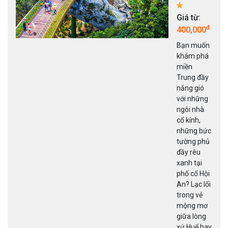
chắn a
Giá từ:
cũng 
đ
400,000
xoa tr
đẹp c
Bạn muốn
không
khám phá
của t
miền
phố s
Trung đầy
mù n
nắng gió
hoa nà
với những
tiết trờ
ngôi nhà
quan
cổ kính,
dịu dà
những bức
cuộc 
tường phủ
bình y
đầy rêu
con n
xanh tại
hiền h
phố cổ Hội
lịch Đ
An? Lạc lối
luôn l
trong vẻ
chọn 
mộng mơ
cho n
giữa lòng
chuyến
xứ Huế hay