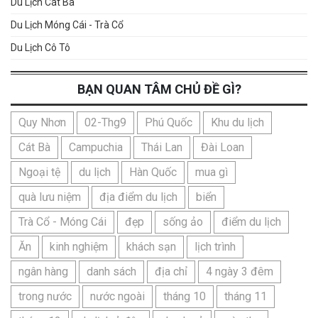
Du Lịch Cát Bà
Du Lịch Móng Cái - Trà Cổ
Du Lịch Cô Tô
BẠN QUAN TÂM CHỦ ĐỀ GÌ?
Quy Nhơn
02-Thg9
Phú Quốc
Khu du lịch
Cát Bà
Campuchia
Thái Lan
Đài Loan
Ngoại tệ
du lịch
Hàn Quốc
mua gì
quà lưu niệm
địa điểm du lịch
biển
Trà Cổ - Móng Cái
đẹp
sống ảo
điểm du lịch
Ăn
kinh nghiệm
khách sạn
lịch trình
ngân hàng
danh sách
địa chỉ
4 ngày 3 đêm
trong nước
nước ngoài
tháng 10
tháng 11