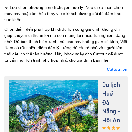
🔹
Lựa chọn phương tiện di chuyển hợp lý: Nếu đi xa, nên chọn
máy bay hoặc tàu hỏa thay vì xe khách đường dài để đảm bảo
sức khỏe.
Chọn điểm đến phù hợp khi đi du lịch cùng gia đình không chỉ
giúp chuyến đi thuận lợi mà còn mang lại nhiều trải nghiệm đáng
nhớ. Dù bạn thích biển xanh, núi cao hay không gian cổ kính, Việt
Nam có rất nhiều điểm đến lý tưởng để cả trẻ nhỏ và người lớn
tuổi đều có thể tận hưởng. Hãy inbox ngày cho Cattour để được
tư vấn một lịch trình phù hợp nhất cho gia đình bạn nhé!
Cattour.vn
Du lịch
Du L
Huế -
Đà L
Đà
Giá t
Nẵng -
1,99
Hội An
Nhắc 
Lạt, c