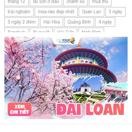
tháng 12
du lịch ở đâu
chanh xả
mùa thu
trải nghiệm
mùa nào đẹp nhất
Quan Lạn
3 ngày
3 ngày 2 đêm
Hải Hòa
Quảng Bình
4 ngày
Bangkok
Bí quyết
Hải Tiến
Ninh Bình
Nhật Bản
du lịch sầm sơn cần chuẩn bị gì
bãi tắm sấm sơn
đặc sản sầm sơn
đặc sản du lịch sầm sơn
tour du lịch 3 ngày 2 đêm
hải sản
Đảo Lan Châu
Cẩm nang du lịch Của Lò
chợ Cửa Lò
tour du lịch Cửa Lò
địa điểm du lịch Cửa Lò
Cửa Lò ở đâu
Hạ Long
Đảo Hòn Ngư
Đảo Song Ngư
ATM
mới nhất
cẩm nang du lịch sầm sơn
ô tô
phượt
99k
buffet
lẩu
Tuyển dụng
Nhân viên Visa