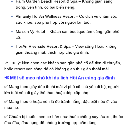
Palm Garden Beach Resort & Spa – Không gian sang
trọng, yên tĩnh, có bãi biển riêng.
🌿 Điểm nổi bật:
Almanity Hoi An Wellness Resort – Có dịch vụ chăm sóc
Một số lưu ý khi du lịch
sức khỏe, spa phù hợp với người lớn tuổi.
cùng gia đình
Maison Vy Hotel – Khách sạn boutique ấm cúng, gần phố
cổ.
Hoi An Riverside Resort & Spa – View sông Hoài, không
gian thoáng mát, thích hợp cho gia đình.
📌
Lưu ý: Nên chọn các khách sạn gần phố cổ để tiện di chuyển,
hoặc resort ven sông để có không gian thư giãn thoải mái.
📢
Một số mẹo nhỏ khi du lịch Hội An cùng gia đình
✅
Mang theo giày dép thoải mái vì phố cổ chủ yếu đi bộ, người
lớn tuổi nên đi giày thể thao hoặc dép xốp nhẹ.
✅
Mang theo ô hoặc nón lá để tránh nắng, đặc biệt nếu đi vào
mùa hè.
✅
Chuẩn bị thuốc men cơ bản như thuốc chống say tàu xe, thuốc
đau đầu, đau bụng đề phòng trường hợp cần dùng.