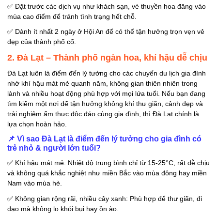
✅
Đặt trước các dịch vụ như khách sạn, vé thuyền hoa đăng vào
mùa cao điểm để tránh tình trạng hết chỗ.
✅
Dành ít nhất 2 ngày ở Hội An để có thể tận hưởng trọn vẹn vẻ
đẹp của thành phố cổ.
2. Đà Lạt – Thành phố ngàn hoa, khí hậu dễ chịu
Đà Lạt luôn là điểm đến lý tưởng cho các chuyến du lịch gia đình
nhờ khí hậu mát mẻ quanh năm, không gian thiên nhiên trong
lành và nhiều hoạt động phù hợp với mọi lứa tuổi. Nếu bạn đang
tìm kiếm một nơi để tận hưởng không khí thư giãn, cảnh đẹp và
trải nghiệm ẩm thực độc đáo cùng gia đình, thì Đà Lạt chính là
lựa chọn hoàn hảo.
📌
Vì sao Đà Lạt là điểm đến lý tưởng cho gia đình có
trẻ nhỏ & người lớn tuổi?
✅
Khí hậu mát mẻ: Nhiệt độ trung bình chỉ từ 15-25°C, rất dễ chịu
và không quá khắc nghiệt như miền Bắc vào mùa đông hay miền
Nam vào mùa hè.
✅
Không gian rộng rãi, nhiều cây xanh: Phù hợp để thư giãn, đi
dạo mà không lo khói bụi hay ồn ào.