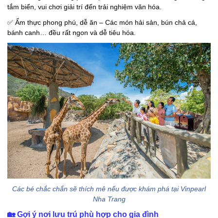
tắm biển, vui chơi giải trí đến trải nghiệm văn hóa.
✅
Ẩm thực phong phú, dễ ăn – Các món hải sản, bún chả cá,
bánh canh… đều rất ngon và dễ tiêu hóa.
Các bé chắc chắn sẽ thích mê nếu được khám phá tại Vinpearl
Nha Trang
🏡
Gợi ý nơi lưu trú phù hợp cho gia đình