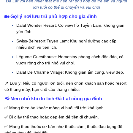
Đà Lạt với nền nhiệt mát mẻ nên rất phù hợp để trẻ em và người
lớn tuổi có thể di chuyển và vui chơi
🏡
Gợi ý nơi lưu trú phù hợp cho gia đình
Dalat Wonder Resort: Có view hồ Tuyền Lâm, không gian
yên tĩnh.
Swiss-Belresort Tuyen Lam: Khu nghỉ dưỡng cao cấp,
nhiều dịch vụ tiện ích.
Légume Guesthouse: Homestay phong cách độc đáo, có
vườn rộng cho trẻ nhỏ vui chơi.
Dalat De Charme Village: Không gian ấm cúng, view đẹp.
📌
Lưu ý: Nếu có người lớn tuổi, nên chọn khách sạn hoặc resort
có thang máy, hạn chế cầu thang nhiều.
📢
Mẹo nhỏ khi du lịch Đà Lạt cùng gia đình
✅
Mang theo áo khoác mỏng vì buổi tối trời khá lạnh.
✅
Đi giày thể thao hoặc dép êm để tiện di chuyển.
✅
Mang theo thuốc cơ bản như thuốc cảm, thuốc đau bụng đề
phòng thay đổi thời tiết.