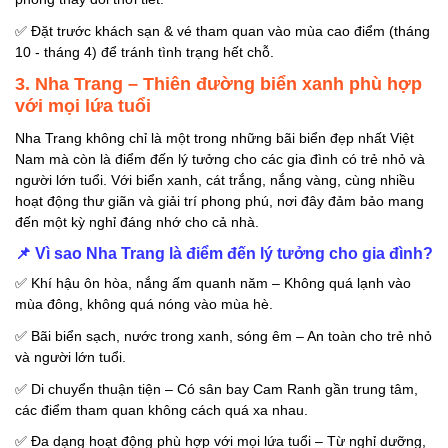
✅
Đặt trước khách sạn & vé tham quan vào mùa cao điểm (tháng
10 - tháng 4) để tránh tình trạng hết chỗ.
3. Nha Trang – Thiên đường biển xanh phù hợp
với mọi lứa tuổi
Nha Trang không chỉ là một trong những bãi biển đẹp nhất Việt
Nam mà còn là điểm đến lý tưởng cho các gia đình có trẻ nhỏ và
người lớn tuổi. Với biển xanh, cát trắng, nắng vàng, cùng nhiều
hoạt động thư giãn và giải trí phong phú, nơi đây đảm bảo mang
đến một kỳ nghỉ đáng nhớ cho cả nhà.
📌
Vì sao Nha Trang là điểm đến lý tưởng cho gia đình?
✅
Khí hậu ôn hòa, nắng ấm quanh năm – Không quá lạnh vào
mùa đông, không quá nóng vào mùa hè.
✅
Bãi biển sạch, nước trong xanh, sóng êm – An toàn cho trẻ nhỏ
và người lớn tuổi.
✅
Di chuyển thuận tiện – Có sân bay Cam Ranh gần trung tâm,
các điểm tham quan không cách quá xa nhau.
✅
Đa dạng hoạt động phù hợp với mọi lứa tuổi – Từ nghỉ dưỡng,