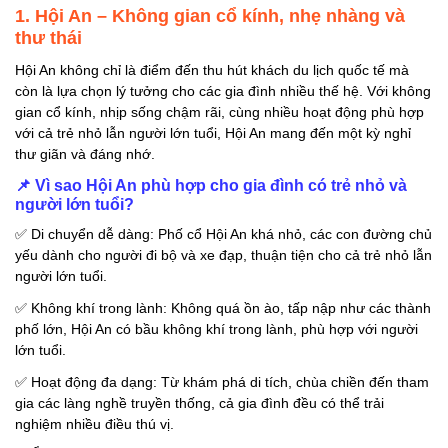
cho gia đình tại Hội
1. Hội An – Không gian cổ kính, nhẹ nhàng và
An
thư thái
📢 Một số mẹo nhỏ
Hội An không chỉ là điểm đến thu hút khách du lịch quốc tế mà
khi du lịch Hội An
còn là lựa chọn lý tưởng cho các gia đình nhiều thế hệ. Với không
cùng gia đình
gian cổ kính, nhịp sống chậm rãi, cùng nhiều hoạt động phù hợp
với cả trẻ nhỏ lẫn người lớn tuổi, Hội An mang đến một kỳ nghỉ
2. Đà Lạt – Thành phố
thư giãn và đáng nhớ.
ngàn hoa, khí hậu dễ
chịu
📌
Vì sao Hội An phù hợp cho gia đình có trẻ nhỏ và
người lớn tuổi?
📌 Vì sao Đà Lạt là
✅
Di chuyển dễ dàng: Phố cổ Hội An khá nhỏ, các con đường chủ
điểm đến lý tưởng
yếu dành cho người đi bộ và xe đạp, thuận tiện cho cả trẻ nhỏ lẫn
cho gia đình có trẻ
người lớn tuổi.
nhỏ & người lớn
✅
Không khí trong lành: Không quá ồn ào, tấp nập như các thành
tuổi?
phố lớn, Hội An có bầu không khí trong lành, phù hợp với người
🏡 Gợi ý nơi lưu trú
lớn tuổi.
phù hợp cho gia
✅
Hoạt động đa dạng: Từ khám phá di tích, chùa chiền đến tham
đình
gia các làng nghề truyền thống, cả gia đình đều có thể trải
📢 Mẹo nhỏ khi du
nghiệm nhiều điều thú vị.
lịch Đà Lạt cùng gia