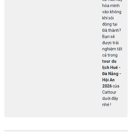
nghỉ 
hòa mình
Đăng 
vào không
tour 
khí sôi
lịch Đ
động tại
2026
Đà thành?
khám 
Bạn sẽ
Thác
được trải
Đambri
nghiệm tất
chè C
cả trong
Đất, T
tour du
trại
lịch Huế -
Rau,..
Đà Nẵng -
Hội An
2026
của
Cattour
dưới đây
nhé !