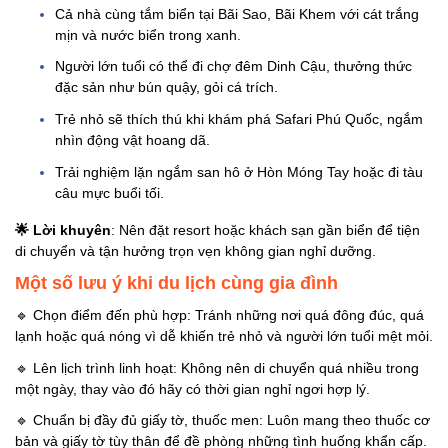
Cả nhà cùng tắm biển tại Bãi Sao, Bãi Khem với cát trắng
mịn và nước biển trong xanh.
Người lớn tuổi có thể đi chợ đêm Dinh Cậu, thưởng thức
đặc sản như bún quậy, gỏi cá trích.
Trẻ nhỏ sẽ thích thú khi khám phá Safari Phú Quốc, ngắm
nhìn động vật hoang dã.
Trải nghiệm lặn ngắm san hô ở Hòn Móng Tay hoặc đi tàu
câu mực buổi tối.
🌟
Lời khuyên
: Nên đặt resort hoặc khách sạn gần biển để tiện
di chuyển và tận hưởng trọn vẹn không gian nghỉ dưỡng.
Một số lưu ý khi du lịch cùng gia đình
🔹
Chọn điểm đến phù hợp: Tránh những nơi quá đông đúc, quá
lạnh hoặc quá nóng vì dễ khiến trẻ nhỏ và người lớn tuổi mệt mỏi.
🔹
Lên lịch trình linh hoạt: Không nên di chuyển quá nhiều trong
một ngày, thay vào đó hãy có thời gian nghỉ ngơi hợp lý.
🔹
Chuẩn bị đầy đủ giấy tờ, thuốc men: Luôn mang theo thuốc cơ
bản và giấy tờ tùy thân để đề phòng những tình huống khẩn cấp.