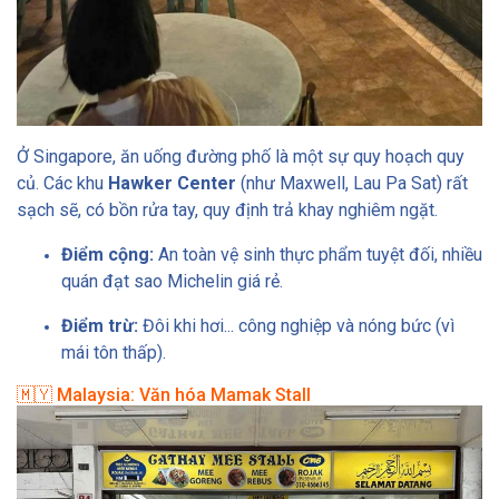
Ở Singapore, ăn uống đường phố là một sự quy hoạch quy
củ. Các khu
Hawker Center
(như Maxwell, Lau Pa Sat) rất
sạch sẽ, có bồn rửa tay, quy định trả khay nghiêm ngặt.
Điểm cộng:
An toàn vệ sinh thực phẩm tuyệt đối, nhiều
quán đạt sao Michelin giá rẻ.
Điểm trừ:
Đôi khi hơi... công nghiệp và nóng bức (vì
mái tôn thấp).
🇲🇾 Malaysia: Văn hóa Mamak Stall