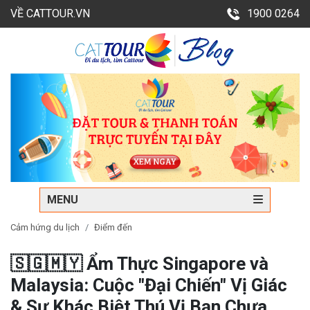
VỀ CATTOUR.VN
1900 0264
MENU
Cảm hứng du lịch
Điểm đến
🇸🇬🇲🇾 Ẩm Thực Singapore và
Malaysia: Cuộc "Đại Chiến" Vị Giác
& Sự Khác Biệt Thú Vị Bạn Chưa