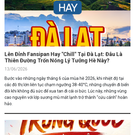
Lên Đỉnh Fansipan Hay "Chill" Tại Đà Lạt: Đâu Là
Thiên Đường Trốn Nóng Lý Tưởng Hè Này?
13/06/2026
Bước vào những ngày tháng 6 của mùa hè 2026, khi nhiệt độ tại
các đô thị lớn liên tục chạm ngưỡng 38-40°C, những chuyến đi biển
đôi khi không đủ sức để xua tan đi cái oi bức. Lúc này, những vùng
cao nguyên với lớp sương mù mát lạnh trở thành "cứu cánh" hoàn
hảo.