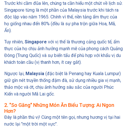
Trước khi cầm đũa lên, chúng ta cần hiểu một chút về lịch sử.
Singapore từng là một phần của Malaysia trước khi tách ra
độc lập vào năm 1965. Chính vì thế, nền tảng ẩm thực của
họ giống nhau đến 80% (đều là sự pha trộn giữa Hoa, Mã,
Ấn).
Tuy nhiên,
Singapore
với vị thế là thương cảng quốc tế, ẩm
thực của họ chịu ảnh hưởng mạnh mẽ của phong cách Quảng
Đông (Trung Quốc) và sự biến tấu để phù hợp với khẩu vị du
khách toàn cầu (vị thanh hơn, ít cay gắt).
Ngược lại,
Malaysia
(đặc biệt là Penang hay Kuala Lumpur)
giữ gìn nét truyền thống đậm đà, sử dụng nhiều gia vị mạnh,
thảo mộc và ớt, chịu ảnh hưởng sâu sắc của người Phúc
Kiến và người Mã Lai gốc.
2. "So Găng" Những Món Ăn Biểu Tượng: Ai Ngon
Hơn?
Đây là phần thú vị! Cùng một tên gọi, nhưng hương vị tại hai
nước lại "một trời một vực".