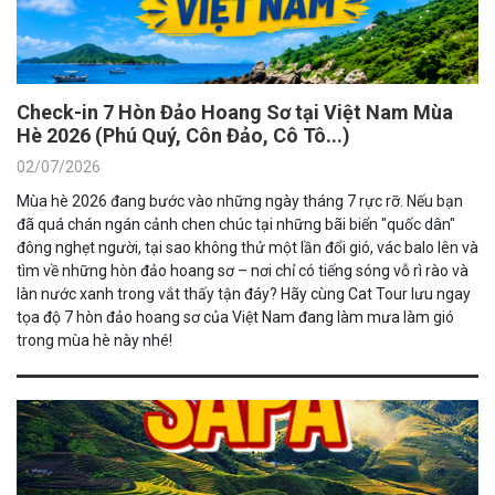
Check-in 7 Hòn Đảo Hoang Sơ tại Việt Nam Mùa
Hè 2026 (Phú Quý, Côn Đảo, Cô Tô...)
02/07/2026
Mùa hè 2026 đang bước vào những ngày tháng 7 rực rỡ. Nếu bạn
đã quá chán ngán cảnh chen chúc tại những bãi biển "quốc dân"
đông nghẹt người, tại sao không thử một lần đổi gió, vác balo lên và
tìm về những hòn đảo hoang sơ – nơi chỉ có tiếng sóng vỗ rì rào và
làn nước xanh trong vắt thấy tận đáy? Hãy cùng Cat Tour lưu ngay
tọa độ 7 hòn đảo hoang sơ của Việt Nam đang làm mưa làm gió
trong mùa hè này nhé!