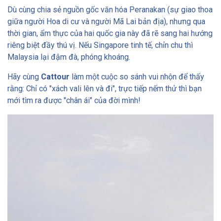
chiến giữa "Béo
Dù cùng chia sẻ nguồn gốc văn hóa Peranakan (sự giao thoa
Ngậy" và "Chua
giữa người Hoa di cư và người Mã Lai bản địa), nhưng qua
Cay"
thời gian, ẩm thực của hai quốc gia này đã rẽ sang hai hướng
🍖 Bak Kut Teh (Trà
riêng biệt đầy thú vị. Nếu Singapore tinh tế, chỉn chu thì
Sườn): Tiêu hay
Malaysia lại đậm đà, phóng khoáng.
Thảo Mộc?
Hãy cùng
Cattour
làm một cuộc so sánh vui nhộn để thấy
🍚 Cơm Gà Hải Nam:
rằng: Chỉ có "xách vali lên và đi", trực tiếp nếm thử thì bạn
Cuộc chiến của
mới tìm ra được "chân ái" của đời mình!
nước sốt
3. Văn Hóa Thưởng
Thức: Hawker Center vs
Mamak Stall
🇸🇬 Singapore: Văn
hóa Hawker Center
(Di sản UNESCO)
🇲🇾 Malaysia: Văn
hóa Mamak Stall