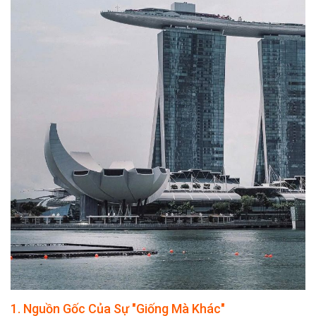
4. Nên Đi Singapore Hay
Malaysia Để Thỏa Mãn
Dạ Dày?
5. Kết Luận
1. Nguồn Gốc Của Sự "Giống Mà Khác"