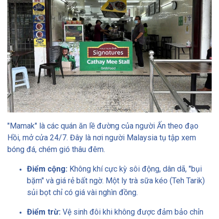
"Mamak" là các quán ăn lề đường của người Ấn theo đạo
Hồi, mở cửa 24/7. Đây là nơi người Malaysia tụ tập xem
bóng đá, chém gió thâu đêm.
Điểm cộng:
Không khí cực kỳ sôi động, dân dã, "bụi
bặm" và giá rẻ bất ngờ. Một ly trà sữa kéo (Teh Tarik)
sủi bọt chỉ có giá vài nghìn đồng.
Điểm trừ:
Vệ sinh đôi khi không được đảm bảo chỉn