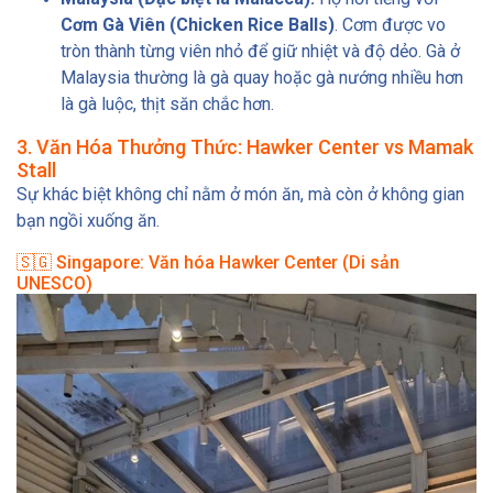
Cơm Gà Viên (Chicken Rice Balls)
. Cơm được vo
tròn thành từng viên nhỏ để giữ nhiệt và độ dẻo. Gà ở
Malaysia thường là gà quay hoặc gà nướng nhiều hơn
là gà luộc, thịt săn chắc hơn.
3. Văn Hóa Thưởng Thức: Hawker Center vs Mamak
Stall
Sự khác biệt không chỉ nằm ở món ăn, mà còn ở không gian
bạn ngồi xuống ăn.
🇸🇬 Singapore: Văn hóa Hawker Center (Di sản
UNESCO)