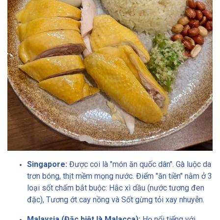
Singapore:
Được coi là "món ăn quốc dân". Gà luộc da
trơn bóng, thịt mềm mọng nước. Điểm "ăn tiền" nằm ở 3
loại sốt chấm bắt buộc: Hắc xì dầu (nước tương đen
đặc), Tương ớt cay nồng và Sốt gừng tỏi xay nhuyễn.
Malaysia (Đặc biệt là Malacca):
Họ nổi tiếng với