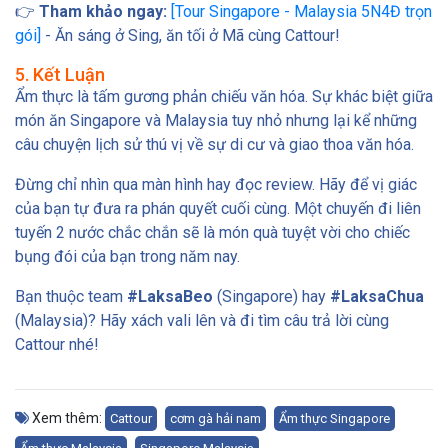
👉
Tham khảo ngay:
[Tour Singapore - Malaysia 5N4Đ trọn
gói]
- Ăn sáng ở Sing, ăn tối ở Mã cùng Cattour!
5. Kết Luận
Ẩm thực là tấm gương phản chiếu văn hóa. Sự khác biệt giữa
món ăn Singapore và Malaysia tuy nhỏ nhưng lại kể những
câu chuyện lịch sử thú vị về sự di cư và giao thoa văn hóa.
Đừng chỉ nhìn qua màn hình hay đọc review. Hãy để vị giác
của bạn tự đưa ra phán quyết cuối cùng. Một chuyến đi liên
tuyến 2 nước chắc chắn sẽ là món quà tuyệt vời cho chiếc
bụng đói của bạn trong năm nay.
Bạn thuộc team
#LaksaBeo
(Singapore) hay
#LaksaChua
(Malaysia)? Hãy xách vali lên và đi tìm câu trả lời cùng
Cattour nhé!
Xem thêm:
Cattour
cơm gà hải nam
Ẩm thực Singapore