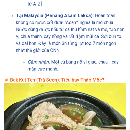
từ A-Z]
Tại Malaysia (Penang Asam Laksa):
Hoàn toàn
không có nước cốt dừa! "Asam" nghĩa là me chua.
Nước dùng được nấu từ cá thu hầm nát và me, tạo nên
vị chua thanh, cay nồng và rất đậm mùi cá. Sợi bún to
và dai hơn. Đây là món ăn từng lọt top 7 món ngon
nhất thế giới của CNN.
Cảm nhận:
Một cú bùng nổ vị giác, chua - cay -
mặn cực mạnh.
🍖 Bak Kut Teh (Trà Sườn): Tiêu hay Thảo Mộc?