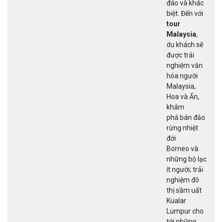
nhiều quốc
gia trên thế
giới, trải
nghiệm thực
tế và khám
phá những sự
thật thú vị về
đất nước, con
người và văn
hóa các quốc
gia đầy màu
sắc ngoài
kia? Cùng
tham khảo
các
tour du
lịch xuyên
quốc gia
của
Cattour dưới
đây nhé !