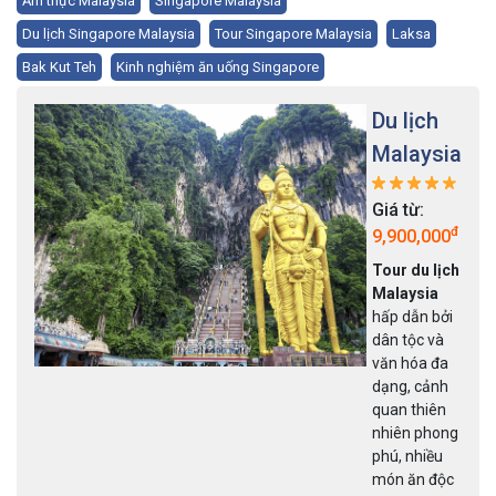
Ẩm thực Malaysia
Singapore Malaysia
Du lịch Singapore Malaysia
Tour Singapore Malaysia
Laksa
Bak Kut Teh
Kinh nghiệm ăn uống Singapore
Xuyên
quốc gia
Giá từ:
đ
10,990,000
Du lịch xuyên
quốc gia
là
điều mà mọi
người nên
làm ít nhất
một lần trong
đời. Chỉ một
hành
trình nhưng
lại đi được