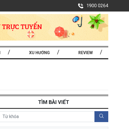
1900 0264
I
XU HƯỚNG
REVIEW
TÌM BÀI VIẾT