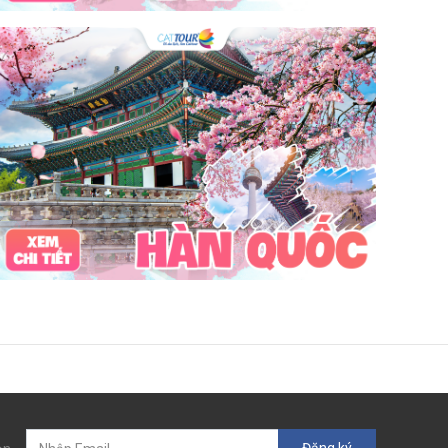
câu mực đêm
Dù bay
Lặn biển
Vinpearl Cửa Hội
Water Fun
Công viên nước
Nhà phao
Quê Bác
tour Cửa Lò 2 ngày 1 đêm
Tuần Châu
Tàu Hỏa
Du lịch Cửa Lò 2 ngày 1 đêm
chùa Hương
hoa anh đào
Tết Nguyên Đán
Sài Gòn
Tết dương
Mộc Châu
Sapa
Yên Tử
Tam Chúc
chùa Tam Chúc
Chrismas
Bái Đính
Sa Pa
30Thg4
1Thg5
Châu Âu
Tây Nguyên
Nha Trang
Hong Kong
Hồng Kông
Mai Châu
biểu tượng may mắn
con vật may mắn
shibuya
osaka
Đăng ký