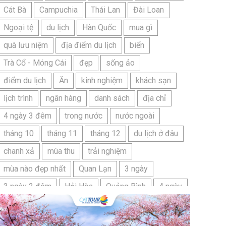
Cát Bà
Campuchia
Thái Lan
Đài Loan
Ngoại tệ
du lịch
Hàn Quốc
mua gì
quà lưu niệm
địa điểm du lịch
biển
Trà Cổ - Móng Cái
đẹp
sống ảo
điểm du lịch
Ăn
kinh nghiệm
khách sạn
lịch trình
ngân hàng
danh sách
địa chỉ
4 ngày 3 đêm
trong nước
nước ngoài
tháng 10
tháng 11
tháng 12
du lịch ở đâu
chanh xả
mùa thu
trải nghiệm
mùa nào đẹp nhất
Quan Lạn
3 ngày
3 ngày 2 đêm
Hải Hòa
Quảng Bình
4 ngày
Bangkok
Bí quyết
Hải Tiến
Ninh Bình
Nhật Bản
du lịch sầm sơn cần chuẩn bị gì