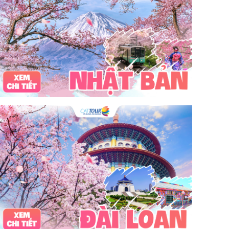
bãi tắm sấm sơn
đặc sản sầm sơn
đặc sản du lịch sầm sơn
tour du lịch 3 ngày 2 đêm
hải sản
Đảo Lan Châu
Cẩm nang du lịch Của Lò
chợ Cửa Lò
tour du lịch Cửa Lò
địa điểm du lịch Cửa Lò
Cửa Lò ở đâu
Hạ Long
Đảo Hòn Ngư
Đảo Song Ngư
ATM
mới nhất
cẩm nang du lịch sầm sơn
ô tô
phượt
99k
buffet
lẩu
Tuyển dụng
Nhân viên Visa
Cát Bà.
Cô Tô
miền Bắc
miền Trung
miền Nam
đền độc cước
chi phí
giá
chợ
mùa đông
món ngon
quà vặt
Chơi gì