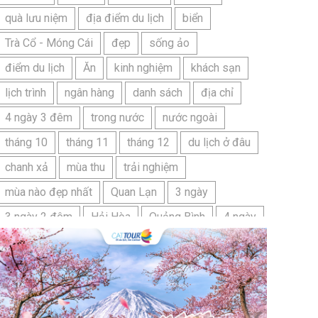
quà lưu niệm
địa điểm du lịch
biển
Trà Cổ - Móng Cái
đẹp
sống ảo
điểm du lịch
Ăn
kinh nghiệm
khách sạn
lịch trình
ngân hàng
danh sách
địa chỉ
4 ngày 3 đêm
trong nước
nước ngoài
tháng 10
tháng 11
tháng 12
du lịch ở đâu
chanh xả
mùa thu
trải nghiệm
mùa nào đẹp nhất
Quan Lạn
3 ngày
3 ngày 2 đêm
Hải Hòa
Quảng Bình
4 ngày
Bangkok
Bí quyết
Hải Tiến
Ninh Bình
Nhật Bản
du lịch sầm sơn cần chuẩn bị gì
bãi tắm sấm sơn
đặc sản sầm sơn
đặc sản du lịch sầm sơn