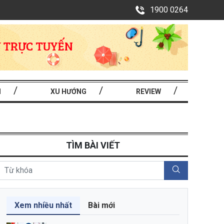
1900 0264
I
XU HƯỚNG
REVIEW
TÌM BÀI VIẾT
Xem nhiều nhất
Bài mới