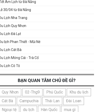
Tết Âm Lịch từ Đà Nẵng
Lễ 30/04 từ Đà Nẵng
Du Lịch Nha Trang
Du Lịch Quy Nhơn
Du Lịch Đà Lạt
Du lịch Phan Thiết - Mũi Né
Du Lịch Cát Bà
Du Lịch Móng Cái - Trà Cổ
Du Lịch Cô Tô
BẠN QUAN TÂM CHỦ ĐỀ GÌ?
Quy Nhơn
02-Thg9
Phú Quốc
Khu du lịch
Cát Bà
Campuchia
Thái Lan
Đài Loan
Ngoại tệ
du lịch
Hàn Quốc
mua gì