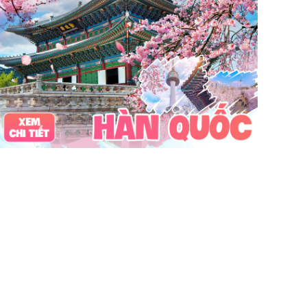
Vinpearl Cửa Hội
Water Fun
Công viên nước
Nhà phao
Quê Bác
tour Cửa Lò 2 ngày 1 đêm
Tuần Châu
Tàu Hỏa
Du lịch Cửa Lò 2 ngày 1 đêm
chùa Hương
hoa anh đào
Tết Nguyên Đán
Sài Gòn
Tết dương
Mộc Châu
Sapa
Yên Tử
Tam Chúc
chùa Tam Chúc
Chrismas
Bái Đính
Sa Pa
30Thg4
1Thg5
Châu Âu
Tây Nguyên
Nha Trang
Hong Kong
Hồng Kông
Mai Châu
biểu tượng may mắn
con vật may mắn
shibuya
osaka
du lịch Nhật Bản 7 ngày
khách sạn con nhộng
fukuoka
Lào
Fukushima
bar Nhật Bản