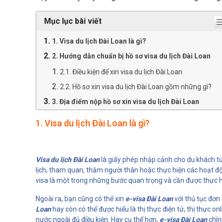
Mục lục bài viết
1. Visa du lịch Đài Loan là gì?
2. Hướng dẫn chuẩn bị hồ sơ visa du lịch Đài Loan
2.1. Điều kiện để xin visa du lịch Đài Loan
2.2. Hồ sơ xin visa du lịch Đài Loan gồm những gì?
3. Địa điểm nộp hồ sơ xin visa du lịch Đài Loan
4. Một vài lưu ý khi xin visa du lịch Đài Loan bạn nên
1. Visa du lịch Đài Loan là gì?
biết
Visa du lịch Đài Loan
là giấy phép nhập cảnh cho du khách từ
lịch, tham quan, thăm người thân hoặc thực hiện các hoạt động
visa là một trong những bước quan trọng và cần được thực h
Ngoài ra, bạn cũng có thể xin
e-visa Đài Loan
với thủ tục đơn
Loan
hay còn có thể được hiểu là thị thực điện tử, thị thực o
nước ngoài đủ điều kiện. Hay cụ thể hơn,
e-visa Đài Loan
chín