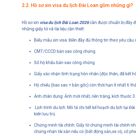
2.2. Hồ sơ xin visa du lịch Đài Loan gồm những gì?
Hồ sơ xin
visa du lịch Đài Loan 2026
cần được chuẩn bị đầy đủ
những giấy tờ và tài liệu cần thiết:
Biểu mẫu xin visa: Điền đầy đủ thông tin theo yêu cầu 
CMT/CCCD bản sao công chứng
Sổ hộ khẩu bản sao công chứng
Giấy xác nhận tình trạng hôn nhân (độc thân, đã kết hôn,
Hộ chiếu (bao sao + bản gốc) còn thời hạn ít nhất 6 thá
Ảnh chân dung: Ảnh mới nhất, nền trắng, kích thước 3.
Lịch trình du lịch: Mô tả chi tiết kế hoạch du lịch tại
kiến lưu trú.
Chứng minh tài chính: Giấy tờ chứng minh tài chính n
chứng nhận tài sản nếu có (bất động sản,xe cộ, cổ phiếu