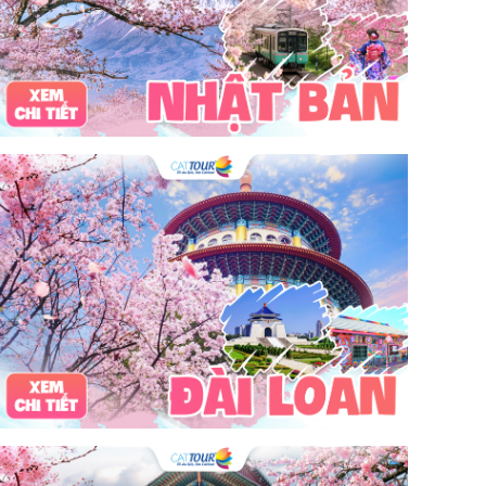
tour du lịch 3 ngày 2 đêm
hải sản
Đảo Lan Châu
Cẩm nang du lịch Của Lò
chợ Cửa Lò
tour du lịch Cửa Lò
địa điểm du lịch Cửa Lò
Cửa Lò ở đâu
Hạ Long
Đảo Hòn Ngư
Đảo Song Ngư
ATM
mới nhất
cẩm nang du lịch sầm sơn
ô tô
phượt
99k
buffet
lẩu
Tuyển dụng
Nhân viên Visa
Cát Bà.
Cô Tô
miền Bắc
miền Trung
miền Nam
đền độc cước
chi phí
giá
chợ
mùa đông
món ngon
quà vặt
Chơi gì
câu mực đêm
Dù bay
Lặn biển