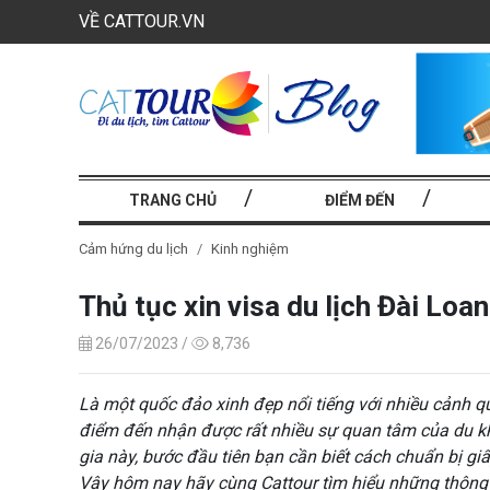
VỀ CATTOUR.VN
TRANG CHỦ
ĐIỂM ĐẾN
Cảm hứng du lịch
Kinh nghiệm
Thủ tục xin visa du lịch Đài Loa
26/07/2023 /
8,736
Là một quốc đảo xinh đẹp nổi tiếng với nhiều cảnh qu
điểm đến nhận được rất nhiều sự quan tâm của du kh
gia này, bước đầu tiên bạn cần biết cách chuẩn bị giấ
Vậy hôm nay hãy cùng Cattour tìm hiểu những thông t