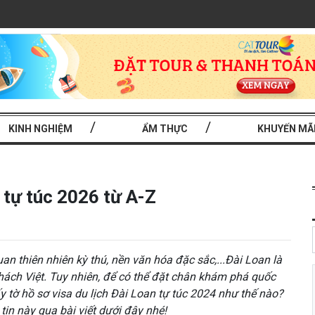
KINH NGHIỆM
ẨM THỰC
KHUYẾN MÃ
n tự túc 2026 từ A-Z
an thiên nhiên kỳ thú, nền văn hóa đặc sắc,...Đài Loan là
ách Việt. Tuy nhiên, để có thể đặt chân khám phá quốc
y tờ hồ sơ visa du lịch Đài Loan tự túc 2024 như thế nào?
in này qua bài viết dưới đây nhé!