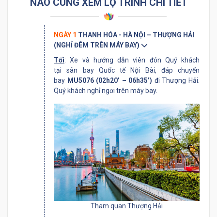
NÀO CÙNG XEM LỘ TRÌNH CHI TIẾT
NGÀY 1
THANH HÓA - HÀ NỘI – THƯỢNG HẢI
(NGHỈ ĐÊM TRÊN MÁY BAY)
Tối
: Xe và hướng dẫn viên đón Quý khách
tại sân bay Quốc tế Nội Bài, đáp chuyến
bay
MU5076 (02h20’ – 06h35’)
đi Thượng Hải.
Quý khách nghỉ ngơi trên máy bay.
Tham quan Thượng Hải