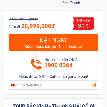
Cấm Thành
Giá cũ:
29,990,000đ
Tiết kiệm
31%
20,990,000đ
Giá mới:
ĐẶT NGAY
Giữ chỗ ngay bây giờ - Thanh toán sau
Hotline tư vấn 24/7
1900 0264
Hoặc để lại SĐT - Cattour sẽ gọi cho bạn!
Vietnam
+84
TOUR BẮC KINH - THƯỢNG HẢI CÓ GÌ