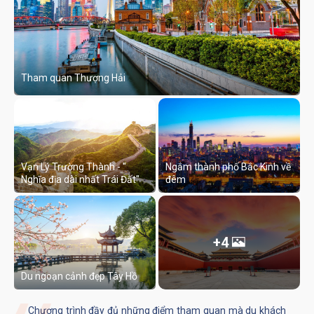
Tham quan Thượng Hải
Vạn Lý Trường Thành - "
Ngắm thành phố Bắc Kinh về
Nghĩa địa dài nhất Trái Đất"
đêm
+4
Du ngoạn cảnh đẹp Tây Hồ
Chương trình đầy đủ những điểm tham quan mà du khách