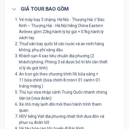
GIÁ TOUR BAO GỒM
Vé máy bay 3 chặng: Hà Nội - Thượng Hải // Bắc
Kinh – Thượng Hải - Hà Nội hãng China Eastern
Airlines gồm 23kg hành lý ký gửi + 07kg hành lý
xách tay.
Thuế sân bay quốc tế các nước và an ninh hàng
không, phụ phí xăng dầu
Khách sạn 4 sao tiêu chuẩn địa phương (2
khách/phòng. Phòng 3 sẽ được bố trí khi cần thiết
vì lý do giới tính)
Ăn trọn gói theo chương trình 06 bữa sáng +
11 bữa chính (bữa chính 8 món+ 01 canh+ 01
tráng miệng )
Thủ tục visa nhập cảnh Trung Quốc nhanh chóng
tiện lợi (visa đoàn)
Xe ôtô máy lạnh đời mới theo hành trình tham
quan.
HDV tiếng Việt địa phương nhiệt tình đưa đón và
phục vụ đoàn tốt
Vé tàu hỏa cao tốc tuyến đi Bắc Kinh