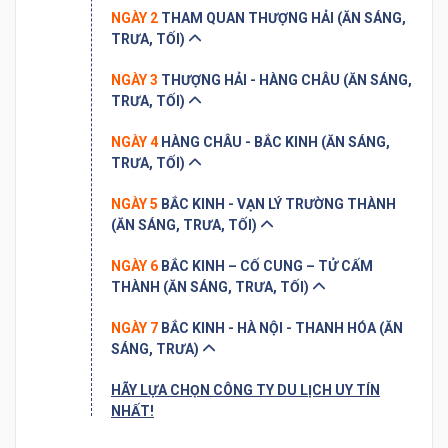
NGÀY 2
THAM QUAN THƯỢNG HẢI (ĂN SÁNG,
TRƯA, TỐI)
NGÀY 3
THƯỢNG HẢI - HÀNG CHÂU (ĂN SÁNG,
TRƯA, TỐI)
NGÀY 4
HÀNG CHÂU - BẮC KINH (ĂN SÁNG,
TRƯA, TỐI)
NGÀY 5
BẮC KINH - VẠN LÝ TRƯỜNG THÀNH
(ĂN SÁNG, TRƯA, TỐI)
NGÀY 6
BẮC KINH – CỐ CUNG – TỬ CẤM
THÀNH (ĂN SÁNG, TRƯA, TỐI)
NGÀY 7
BẮC KINH - HÀ NỘI - THANH HÓA (ĂN
SÁNG, TRƯA)
HÃY LỰA CHỌN CÔNG TY DU LỊCH UY TÍN
NHẤT!