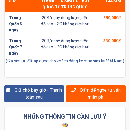
SIM
THÔNG TIN SIM DU LỊCH
GIÁ SIM
QUỐC TẾ TRUNG QUỐC
Trung
2GB/ngày dung lượng tốc
280,000đ
Quốc 5
độ cao + 3G không giới hạn
ngày
Trung
2GB/ngày dung lượng tốc
330,000đ
Quốc 7
độ cao + 3G không giới hạn
ngày
(Giá sim ưu đãi áp dụng cho khách đăng ký mua sim tại Việt Nam)
Giữ chỗ bây giờ - Thanh
Bấm để nghe tư vấn
toán sau
miễn phí
NHỮNG THÔNG TIN CẦN LƯU Ý