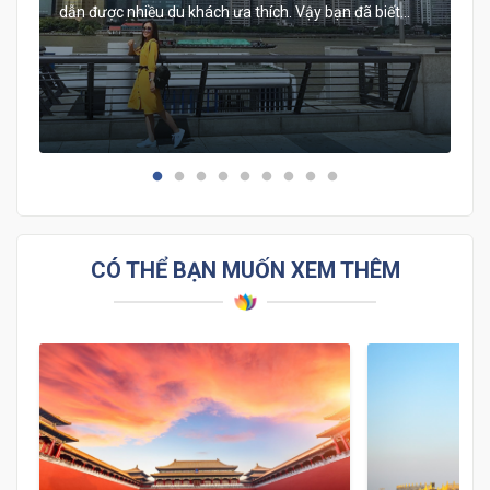
dẫn được nhiều du khách ưa thích. Vậy bạn đã biết
cách để di chuyển giữa hai thành phố này chưa? Hãy
xem ngay bài viết siêu chi tiết dưới đây và cùng khám
phá tour Bắc Kinh – Thượng Hải 5 ngày nhé.
n
CÓ THỂ BẠN MUỐN XEM THÊM