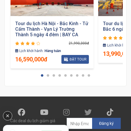
Tour du lịch Hà Nội - Bắc Kinh - Tử
Tour du lịch 
Cấm Thành - Vạn Lý Trường
Bắc 6 ngày 
Thành 5 ngày 4 đêm | BAY CA
đ
21,990,000đ
Lịch khởi hành
Lịch khởi hành:
Hàng tuần
13,990,00
16,590,000đ
ĐẶT TOUR
Các deal du lịch giảm giá
Đăng ký
đến 60% sẽ được gửi đến