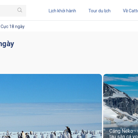
Lịch khởi hành
Tour du lịch
Về Catt
m Cực 18 ngày
 ngày
Cảng Neko - 
tàu săn cá vo