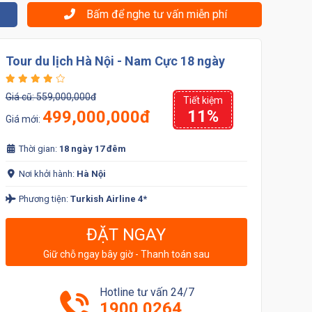
Bấm để nghe tư vấn miễn phí
Tour du lịch Hà Nội - Nam Cực 18 ngày
Giá cũ:
559,000,000đ
Tiết kiệm
11%
499,000,000đ
Giá mới:
Thời gian:
18 ngày 17 đêm
Nơi khởi hành:
Hà Nội
Phương tiện:
Turkish Airline 4*
ĐẶT NGAY
Giữ chỗ ngay bây giờ - Thanh toán sau
Hotline tư vấn 24/7
1900 0264