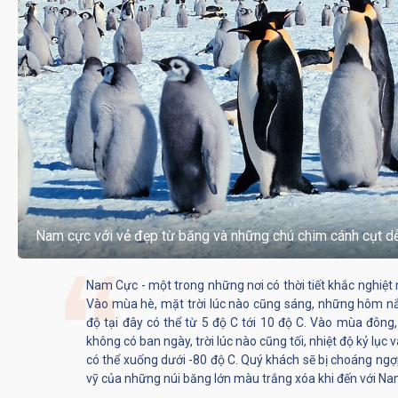
Nam cực với vẻ đẹp từ băng và những chú chim cánh cụt d
Nam Cực - một trong những nơi có thời tiết khắc nghiệt 
Vào mùa hè, mặt trời lúc nào cũng sáng, những hôm n
độ tại đây có thể từ 5 độ C tới 10 độ C. Vào mùa đôn
không có ban ngày, trời lúc nào cũng tối, nhiệt độ kỷ lụ
có thể xuống dưới -80 độ C. Quý khách sẽ bị choáng ngợ
vỹ của những núi băng lớn màu trắng xóa khi đến với Na