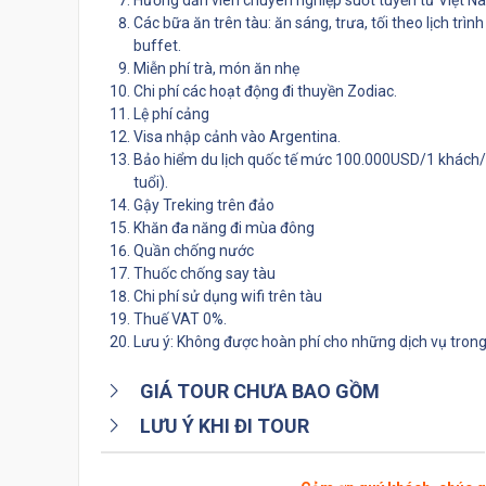
Hướng dẫn viên chuyên nghiệp suốt tuyến từ Việt N
Các bữa ăn trên tàu: ăn sáng, trưa, tối theo lịch t
buffet.
Miễn phí trà, món ăn nhẹ
Chi phí các hoạt động đi thuyền Zodiac.
Lệ phí cảng
Visa nhập cảnh vào Argentina.
Bảo hiểm du lịch quốc tế mức 100.000USD/1 khách/
tuổi).
Gậy Treking trên đảo
Khăn đa năng đi mùa đông
Quần chống nước
Thuốc chống say tàu
Chi phí sử dụng wifi trên tàu
Thuế VAT 0%.
Lưu ý: Không được hoàn phí cho những dịch vụ tron
GIÁ TOUR CHƯA BAO GỒM
LƯU Ý KHI ĐI TOUR