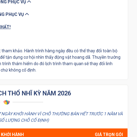
HÔNG PHỤC VỤ
ÔNG PHỤC VỤ
NHẤT!
 tham khảo. Hành trình hàng ngày đều có thể thay đổi toàn bộ
à để tận dụng cơ hội nhìn thấy động vật hoang dã. Thuyền trưởng
h trình thám hiểm do đó lịch trình tham quan sẽ thay đổi linh
) chứ không cố định.
ỊCH THỔ NHĨ KỲ NĂM 2026
Ừ NGÀY KHỞI HÀNH VÌ CHỖ THƯỜNG BÁN HẾT TRƯỚC 1 NĂM VÀ
 SỐ LƯỢNG CHỖ CỐ ĐỊNH)
 KHỞI HÀNH
GIÁ TRỌN GÓI