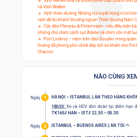
🔹 Vịnh Wilhelmina và Guvernoren bao quanh bốn p
và Vịnh Walker.
🔹 Vịnh thiên đường: Những núi tuyết hùng vĩ soi b
vịnh để du khách thưởng ngoạn Thiên Đường Nam C
🔹 Các đảo Pleneau & Petermann– nếu điều kiện bă
những chú chim cánh cụt Adelie và chim cốc mắt lụ
🔹 Port Lockroy – nằm trên đảo Goudier trong quần 
hoang dã phong phú và bề dày lịch sử khiến cho Po
Charcot.
NÀO CÙNG XEM 
HÀ NỘI – ISTANBUL || ĂN THEO HÀNG KH
Ngày
1
18h30:
Xe và HDV đón đoàn tại điểm hẹn 
TK165// HAN – IST// 22.30 – 05.30
ISTANBUL – BUENOS AIRES || ĂN TỐI
Ngày
2