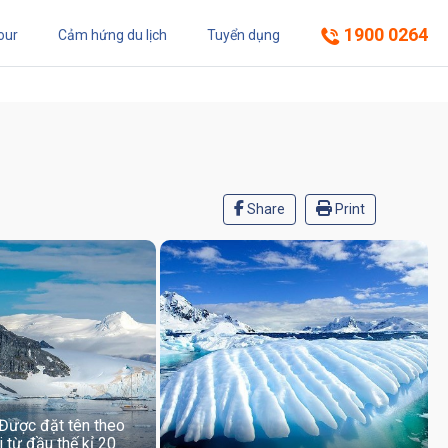
1900 0264
our
Cảm hứng du lịch
Tuyển dụng
Share
Print
Được đặt tên theo
i từ đầu thế kỉ 20