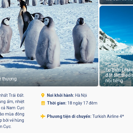
Eo biển Dra
đặt tên theo
ễ thương
nổi tiếng
nhất Trái Đất.
Nơi khởi hành:
Hà Nội
ắng ấm, nhiệt
Thời gian:
18 ngày 17 đêm
g, cả Nam Cực
c vào mùa đông
Phương tiện di chuyển:
Turkish Airline 4*
p bởi vẻ hùng
m Cực.