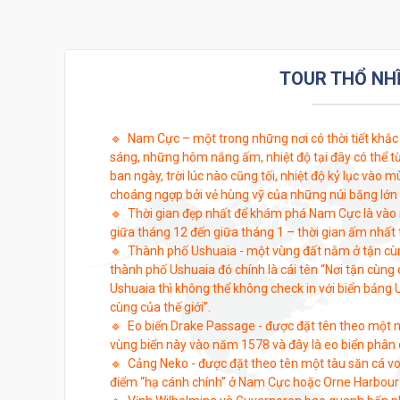
TOUR THỔ NHĨ
🔹 Nam Cực – một trong những nơi có thời tiết khắc 
sáng, những hôm nắng ấm, nhiệt độ tại đây có thể 
ban ngày, trời lúc nào cũng tối, nhiệt độ kỷ lục vào 
choáng ngợp bởi vẻ hùng vỹ của những núi băng lớn
🔹 Thời gian đẹp nhất để khám phá Nam Cực là vào 
giữa tháng 12 đến giữa tháng 1 – thời gian ấm nhất t
🔹 Thành phố Ushuaia - một vùng đất nằm ở tận cùn
thành phố Ushuaia đó chính là cái tên “Nơi tận cùng c
Ushuaia thì không thể không check in với biển bảng U
cùng của thế giới”.
🔹 Eo biển Drake Passage - được đặt tên theo một n
vùng biển này vào năm 1578 và đây là eo biển phân
🔹 Cảng Neko - được đặt theo tên một tàu săn cá vo
điểm “hạ cánh chính” ở Nam Cực hoặc Orne Harbour