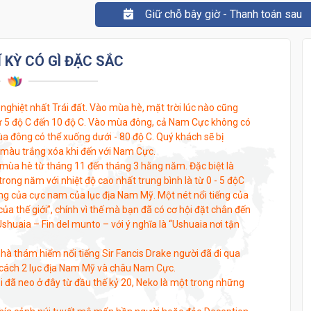
Giữ chỗ bây giờ - Thanh toán sau
 KỲ CÓ GÌ ĐẶC SẮC
nghiệt nhất Trái đất. Vào mùa hè, mặt trời lúc nào cũng
từ 5 độ C đến 10 độ C. Vào mùa đông, cả Nam Cực không có
mùa đông có thể xuống dưới - 80 độ C. Quý khách sẽ bị
 màu trắng xóa khi đến với Nam Cực.
mùa hè từ tháng 11 đến tháng 3 hằng năm. Đặc biệt là
rong năm với nhiệt độ cao nhất trung bình là từ 0 - 5 độC
g của cực nam của lục địa Nam Mỹ. Một nét nổi tiếng của
ủa thế giới”, chính vì thế mà bạn đã có cơ hội đặt chân đến
shuaia – Fin del munto – với ý nghĩa là “Ushuaia nơi tận
hà thám hiểm nổi tiếng Sir Fancis Drake người đã đi qua
 cách 2 lục địa Nam Mỹ và châu Nam Cực.
i đã neo ở đây từ đầu thế kỷ 20, Neko là một trong những