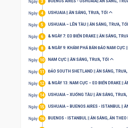
BUENOS AIRES - USHUAIA|| ĂN SÁNG, TRƯ
Ngày
3
USHUAIA || ĂN SÁNG, TRƯA, TỐI
Ngày
4
USHUAIA – LÊN TÀU || ĂN SÁNG, TRƯA, TỐ
Ngày
5
& NGÀY 7: EO BIỂN DRAKE || ĂN SÁNG, TRƯ
Ngày
6
& NGÀY 9: KHÁM PHÁ BÁN ĐẢO NAM CỰC ||
Ngày
8
NAM CỰC || ĂN SÁNG, TRƯA, TỐI
Ngày
10
ĐẢO SOUTH SHETLAND || ĂN SÁNG, TRƯA,
Ngày
11
& NGÀY 13: NAM CỰC – EO BIỂN DRAKE || 
Ngày
12
USHUAIA – XUỐNG TÀU || ĂN SÁNG, TRƯA,
Ngày
14
USHUAIA – BUENOS AIRES - ISTANBUL || Ă
Ngày
15
BUENOS - ISTANBUL || ĂN SÁNG, ĂN THE
Ngày
16