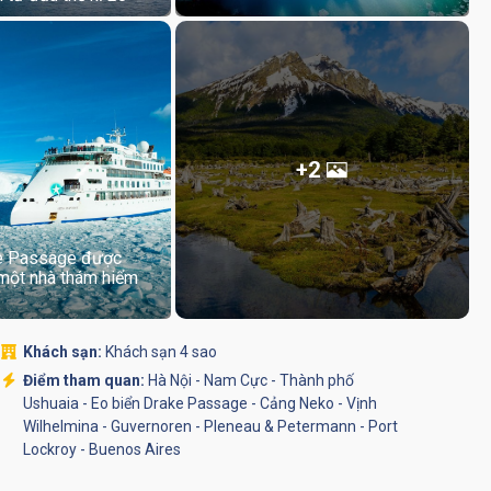
+2
ke Passage được
 một nhà thám hiểm
Khách sạn:
Khách sạn 4 sao
Điểm tham quan:
Hà Nội - Nam Cực - Thành phố
Ushuaia - Eo biển Drake Passage - Cảng Neko - Vịnh
Wilhelmina - Guvernoren - Pleneau & Petermann - Port
Lockroy - Buenos Aires