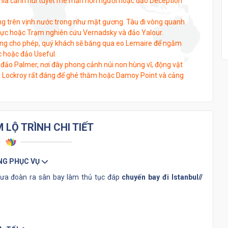
hía cảnh núi tuyết mê mẩn hồn người hoặc đảo Deception
óng trên vịnh nước trong như mặt gương. Tàu đi vòng quanh
ực hoặc Trạm nghiên cứu Vernadsky và đảo Yalour.
ng cho phép, quý khách sẽ băng qua eo Lemaire để ngắm
c hoặc đảo Useful.
đảo Palmer, nơi đây phong cảnh núi non hùng vĩ, động vật
rt Lockroy rất đáng để ghé thăm hoặc Damoy Point và cảng
LỘ TRÌNH CHI TIẾT
ÔNG PHỤC VỤ
đưa đoàn ra sân bay làm thủ tục đáp
chuyến bay đi Istanbul//