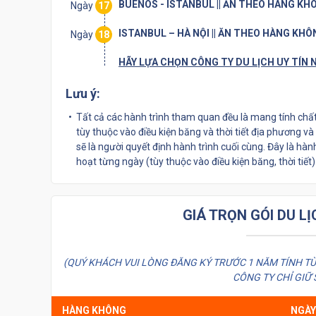
BUENOS - ISTANBUL || ĂN THEO HÀNG K
Ngày
17
ISTANBUL – HÀ NỘI || ĂN THEO HÀNG KH
Ngày
18
HÃY LỰA CHỌN CÔNG TY DU LỊCH UY TÍN 
Lưu ý:
Tất cả các hành trình tham quan đều là mang tính chất
tùy thuộc vào điều kiện băng và thời tiết địa phương v
sẽ là người quyết định hành trình cuối cùng. Đây là hàn
hoạt từng ngày (tùy thuộc vào điều kiện băng, thời tiết
GIÁ TRỌN GÓI DU L
(QUÝ KHÁCH VUI LÒNG ĐĂNG KÝ TRƯỚC 1 NĂM TÍNH T
CÔNG TY CHỈ GIỮ
HÀNG KHÔNG
NGÀY