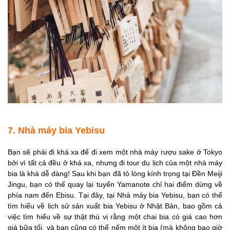
7. Nhà máy bia Yebisu
Bạn sẽ phải đi khá xa để đi xem một nhà máy rượu sake ở Tokyo
bởi vì tất cả đều ở khá xa, nhưng đi tour du lịch của một nhà máy
bia là khá dễ dàng! Sau khi bạn đã tỏ lòng kính trọng tại Đền Meiji
Jingu, bạn có thể quay lại tuyến Yamanote chỉ hai điểm dừng về
phía nam đến Ebisu. Tại đây, tại Nhà máy bia Yebisu, bạn có thể
tìm hiểu về lịch sử sản xuất bia Yebisu ở Nhật Bản, bao gồm cả
việc tìm hiểu về sự thật thú vị rằng một chai bia có giá cao hơn
giá bữa tối, và bạn cũng có thể nếm một ít bia (mà không bao giờ