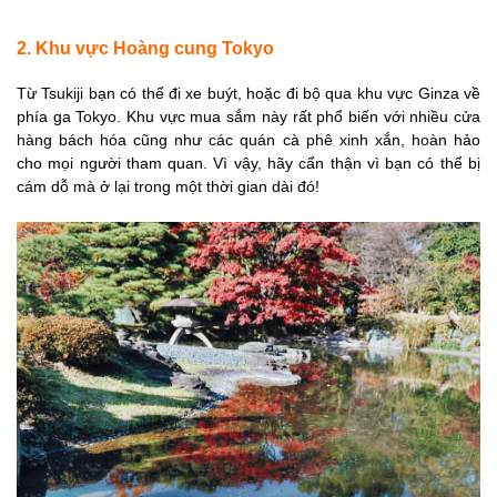
2. Khu vực Hoàng cung Tokyo
Từ Tsukiji bạn có thể đi xe buýt, hoặc đi bộ qua khu vực Ginza về
phía ga Tokyo. Khu vực mua sắm này rất phổ biến với nhiều cửa
hàng bách hóa cũng như các quán cà phê xinh xắn, hoàn hảo
cho mọi người tham quan. Vì vậy, hãy cẩn thận vì bạn có thể bị
cám dỗ mà ở lại trong một thời gian dài đó!