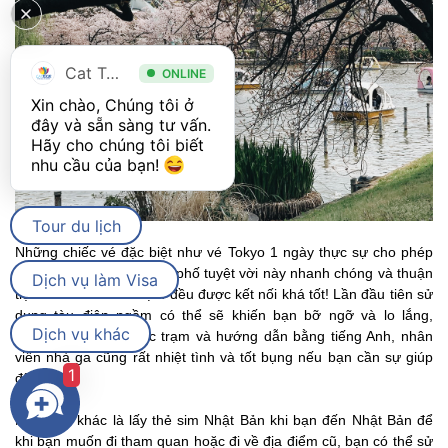
Cat Tour
ONLINE
Xin chào, Chúng tôi ở 
đây và sẵn sàng tư vấn. 
Hãy cho chúng tôi biết 
nhu cầu của bạn! 
Tour du lịch
Những chiếc vé đặc biệt như vé Tokyo 1 ngày thực sự cho phép
du khách lướt qua thành phố tuyệt vời này nhanh chóng và thuận
Dịch vụ làm Visa
tiện vì hầu hết các trạm đều được kết nối khá tốt! Lần đầu tiên sử
dụng tàu điện ngầm có thể sẽ khiến bạn bỡ ngỡ và lo lắng,
Dịch vụ khác
nhưng thường có các trạm và hướng dẫn bằng tiếng Anh, nhân
viên nhà ga cũng rất nhiệt tình và tốt bụng nếu bạn cần sự giúp
1
đỡ.
Một mẹo khác là lấy thẻ sim Nhật Bản khi bạn đến Nhật Bản để
khi bạn muốn đi tham quan hoặc đi về địa điểm cũ, bạn có thể sử