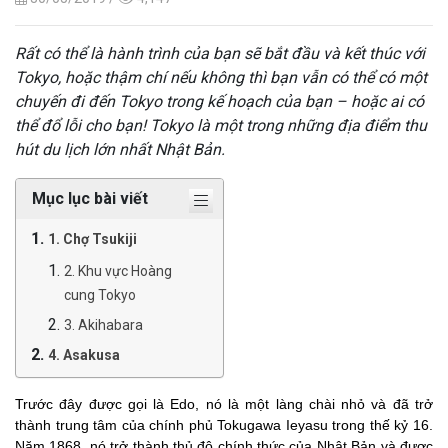
Rất có thể là hành trình của bạn sẽ bắt đầu và kết thúc với
Tokyo, hoặc thậm chí nếu không thì bạn vẫn có thể có một
chuyến đi đến Tokyo trong kế hoạch của bạn – hoặc ai có
thể đổ lỗi cho bạn! Tokyo là một trong những địa điểm thu
hút du lịch lớn nhất Nhật Bản.
Mục lục bài viết
1. Chợ Tsukiji
2. Khu vực Hoàng
cung Tokyo
3. Akihabara
4. Asakusa
5. Shibuya
Trước đây được gọi là Edo, nó là một làng chài nhỏ và đã trở
6. Đền Meiji Jingu
thành trung tâm của chính phủ Tokugawa Ieyasu trong thế kỷ 16.
7. Nhà máy bia Yebisu
Năm 1868, nó trở thành thủ đô chính thức của Nhật Bản và được