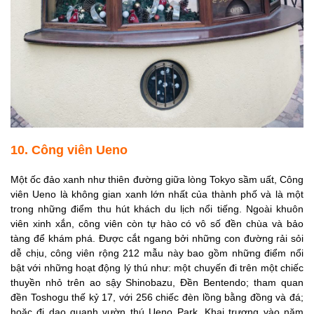
10. Công viên Ueno
Một ốc đảo xanh như thiên đường giữa lòng Tokyo sầm uất, Công
viên Ueno là không gian xanh lớn nhất của thành phố và là một
trong những điểm thu hút khách du lịch nổi tiếng. Ngoài khuôn
viên xinh xắn, công viên còn tự hào có vô số đền chùa và bảo
tàng để khám phá. Được cắt ngang bởi những con đường rải sỏi
dễ chịu, công viên rộng 212 mẫu này bao gồm những điểm nổi
bật với những hoạt động lý thú như: một chuyến đi trên một chiếc
thuyền nhỏ trên ao sậy Shinobazu, Đền Bentendo; tham quan
đền Toshogu thế kỷ 17, với 256 chiếc đèn lồng bằng đồng và đá;
hoặc đi dạo quanh vườn thú Ueno Park. Khai trương vào năm