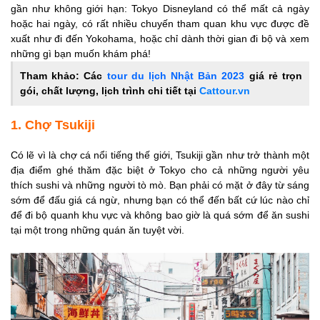
gần như không giới hạn: Tokyo Disneyland có thể mất cả ngày
hoặc hai ngày, có rất nhiều chuyến tham quan khu vực được đề
xuất như đi đến Yokohama, hoặc chỉ dành thời gian đi bộ và xem
những gì bạn muốn khám phá!
Tham khảo:
Các
tour du lịch Nhật Bản 2023
giá rẻ trọn
gói, chất lượng, lịch trình chi tiết tại
Cattour.vn
1. Chợ Tsukiji
Có lẽ vì là chợ cá nổi tiếng thế giới, Tsukiji gần như trở thành một
địa điểm ghé thăm đặc biệt ở Tokyo cho cả những người yêu
thích sushi và những người tò mò. Bạn phải có mặt ở đây từ sáng
sớm để đấu giá cá ngừ, nhưng bạn có thể đến bất cứ lúc nào chỉ
để đi bộ quanh khu vực và không bao giờ là quá sớm để ăn sushi
tại một trong những quán ăn tuyệt vời.