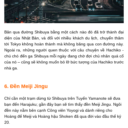
Băn qua đường Shibuya bằng một cách nào đó đã trở thành đại
diện của Nhật Bản, và đối với nhiều khách du lịch, chuyến thăm
tới Tokyo không hoàn thành mà không băng qua con đường này.
Ngoài ra, những người quen thuộc với câu chuyện về Hachiko -
chú chó đến ga Shibuya mỗi ngày đang chờ đợi chủ nhân quá cố
của nó – cũng sẽ không muốn bỏ lỡ bức tượng của Hachiko trước
nhà ga.
6. Đền Meiji Jingu
Chỉ cần một trạm dừng từ Shibuya trên Tuyến Yamanote sẽ đưa
bạn đến Harajuku; gần đây bạn sẽ tìm thấy đền Meiji Jingu. Ngôi
đền này nằm bên cạnh Công viên Yoyogi và dành riêng cho
Hoàng đế Meiji và Hoàng hậu Shoken đã qua đời vào đầu thế kỷ
20.