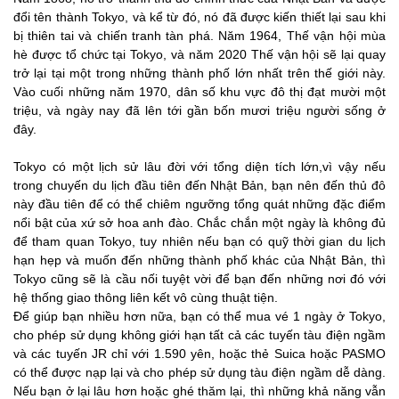
đổi tên thành Tokyo, và kể từ đó, nó đã được kiến thiết lại sau khi
8. Đồi Roppongi
bị thiên tai và chiến tranh tàn phá. Năm 1964, Thế vận hội mùa
9. Bảo tàng Ghibli
hè được tổ chức tại Tokyo, và năm 2020 Thế vận hội sẽ lại quay
trở lại tại một trong những thành phố lớn nhất trên thế giới này.
10. Công viên Ueno
Vào cuối những năm 1970, dân số khu vực đô thị đạt mười một
triệu, và ngày nay đã lên tới gần bốn mươi triệu người sống ở
đây.
Tokyo có một lịch sử lâu đời với tổng diện tích lớn,vì vậy nếu
trong chuyến du lịch đầu tiên đến Nhật Bản, bạn nên đến thủ đô
này đầu tiên để có thể chiêm ngưỡng tổng quát những đặc điểm
nổi bật của xứ sở hoa anh đào. Chắc chắn một ngày là không đủ
để tham quan Tokyo, tuy nhiên nếu bạn có quỹ thời gian du lịch
hạn hẹp và muốn đến những thành phố khác của Nhật Bản, thì
Tokyo cũng sẽ là cầu nối tuyệt vời để bạn đến những nơi đó với
hệ thống giao thông liên kết vô cùng thuật tiện.
Để giúp bạn nhiều hơn nữa, bạn có thể mua vé 1 ngày ở Tokyo,
cho phép sử dụng không giới hạn tất cả các tuyến tàu điện ngầm
và các tuyến JR chỉ với 1.590 yên, hoặc thẻ Suica hoặc PASMO
có thể được nạp lại và cho phép sử dụng tàu điện ngầm dễ dàng.
Nếu bạn ở lại lâu hơn hoặc ghé thăm lại, thì những khả năng vẫn