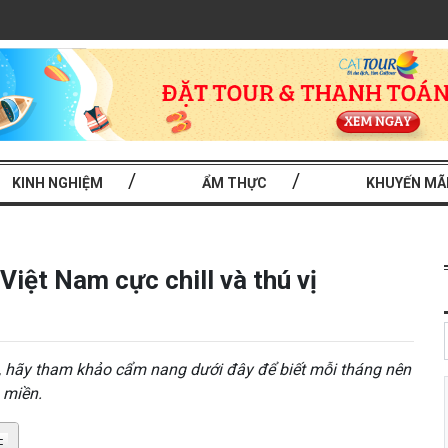
KINH NGHIỆM
ẨM THỰC
KHUYẾN MÃ
iệt Nam cực chill và thú vị
ẹn, hãy tham khảo cẩm nang dưới đây để biết mỗi tháng nên
 miền.