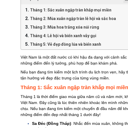
Tháng 1: Sắc xuân ngập tràn khắp mọi miền
Tháng 2: Mùa xuân ngập tràn lễ hội và sắc hoa
Tháng 3: Mùa hoa trắng xóa núi rừng
Tháng 4: Lễ hội và biển xanh vẫy gọi
Tháng 5: Vẻ đẹp đồng lúa và biển xanh
Tháng 6: Mùa hè sôi động
Việt Nam là một đất nước có khí hậu đa dạng với cảnh sắc 
Tháng 7: Mùa trái cây và cảnh đẹp hùng vĩ
những điểm đến lý tưởng, phù hợp để bạn khám phá.
Tháng 8: Thời điểm lý tưởng để tận hưởng sự mát
Nếu bạn đang tìm kiếm một lịch trình du lịch trọn vẹn, hã
mẻ
tận hưởng vẻ đẹp đặc trưng của từng vùng miền.
Tháng 9: Mùa thu lãng mạn trên khắp mọi miền
Tháng 1: Sắc xuân ngập tràn khắp mọi miề
Tháng 10: Mùa hoa nở rộ khắp vùng cao
Tháng 1 là thời điểm giao mùa giữa năm cũ và năm mới, k
Việt Nam. Đây cũng là lúc thiên nhiên khoác lên mình nhữ
Tháng 11: Sắc hoa quyến rũ
chịu. Nếu bạn đang tìm kiếm một chuyến đi đầu năm để kh
Tháng 12: Khép lại năm với những cảnh đẹp mùa
những điểm đến đẹp nhất tháng 1 dưới đây!
đông
Sa Đéc (Đồng Tháp)
: Nhắc đến mùa xuân, không th