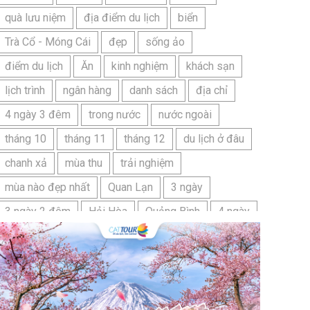
quà lưu niệm
địa điểm du lịch
biển
Trà Cổ - Móng Cái
đẹp
sống ảo
điểm du lịch
Ăn
kinh nghiệm
khách sạn
lịch trình
ngân hàng
danh sách
địa chỉ
4 ngày 3 đêm
trong nước
nước ngoài
tháng 10
tháng 11
tháng 12
du lịch ở đâu
chanh xả
mùa thu
trải nghiệm
mùa nào đẹp nhất
Quan Lạn
3 ngày
3 ngày 2 đêm
Hải Hòa
Quảng Bình
4 ngày
Bangkok
Bí quyết
Hải Tiến
Ninh Bình
Nhật Bản
du lịch sầm sơn cần chuẩn bị gì
bãi tắm sấm sơn
đặc sản sầm sơn
đặc sản du lịch sầm sơn