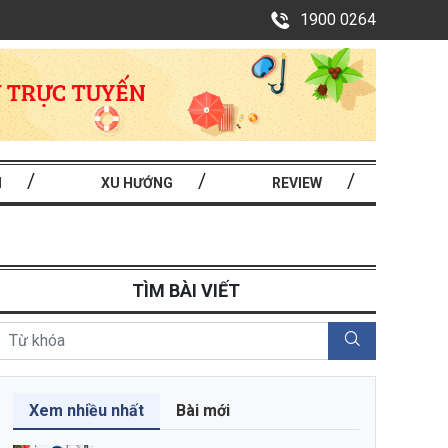
1900 0264
I
XU HƯỚNG
REVIEW
TÌM BÀI VIẾT
Xem nhiều nhất
Bài mới