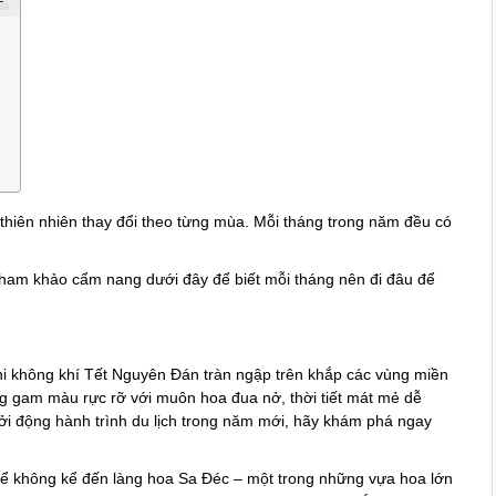
thiên nhiên thay đổi theo từng mùa. Mỗi tháng trong năm đều có
y tham khảo cẩm nang dưới đây để biết mỗi tháng nên đi đâu để
n
hi không khí Tết Nguyên Đán tràn ngập trên khắp các vùng miền
ng gam màu rực rỡ với muôn hoa đua nở, thời tiết mát mẻ dễ
ởi động hành trình du lịch trong năm mới, hãy khám phá ngay
ể không kể đến làng hoa Sa Đéc – một trong những vựa hoa lớn