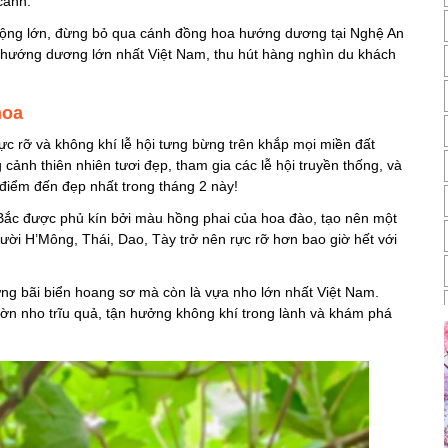
cành.
rộng lớn, đừng bỏ qua cánh đồng hoa hướng dương tại Nghệ An
 hướng dương lớn nhất Việt Nam, thu hút hàng nghìn du khách
hoa
rực rỡ và không khí lễ hội tưng bừng trên khắp mọi miền đất
cảnh thiên nhiên tươi đẹp, tham gia các lễ hội truyền thống, và
iểm đến đẹp nhất trong tháng 2 này!
ắc được phủ kín bởi màu hồng phai của hoa đào, tạo nên một
ời H’Mông, Thái, Dao, Tày trở nên rực rỡ hơn bao giờ hết với
ững bãi biển hoang sơ mà còn là vựa nho lớn nhất Việt Nam.
ờn nho trĩu quả, tận hưởng không khí trong lành và khám phá