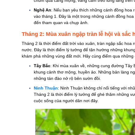
chùm quả căng mọng, vàng cam treo lủng lẳng trên 
Nghệ An
: Nếu bạn yêu thích những cánh đồng hoa 
vào tháng 1. Đây là một trong những cánh đồng hoa
đến tham quan và chụp ảnh.
Tháng 2: Mùa xuân ngập tràn lễ hội và sắc 
Tháng 2 là thời điểm đất trời vào xuân, tràn ngập sắc hoa 
nước. Đây là thời điểm lý tưởng để tận hưởng những khung 
khám phá những vùng đất mới. Hãy cùng điểm qua những đ
Tây Bắc
: Khi mùa xuân về, những cung đường Tây B
khung cảnh thơ mộng, huyền ảo. Những bản làng ngư
những tán đào nở rộ bên sườn đồi.
Ninh Thuận
: Ninh Thuận không chỉ nổi tiếng với nh
Tháng 2 là thời điểm lý tưởng để ghé thăm những vư
cuộc sống của người dân nơi đây.