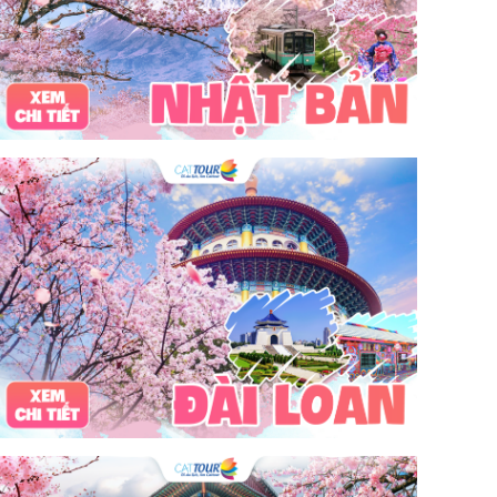
tour du lịch 3 ngày 2 đêm
hải sản
Đảo Lan Châu
Cẩm nang du lịch Của Lò
chợ Cửa Lò
tour du lịch Cửa Lò
địa điểm du lịch Cửa Lò
Cửa Lò ở đâu
Hạ Long
Đảo Hòn Ngư
Đảo Song Ngư
ATM
mới nhất
cẩm nang du lịch sầm sơn
ô tô
phượt
99k
buffet
lẩu
Tuyển dụng
Nhân viên Visa
Cát Bà.
Cô Tô
miền Bắc
miền Trung
miền Nam
đền độc cước
chi phí
giá
chợ
mùa đông
món ngon
quà vặt
Chơi gì
câu mực đêm
Dù bay
Lặn biển