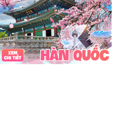
Vinpearl Cửa Hội
Water Fun
Công viên nước
Nhà phao
Quê Bác
tour Cửa Lò 2 ngày 1 đêm
Tuần Châu
Tàu Hỏa
Du lịch Cửa Lò 2 ngày 1 đêm
chùa Hương
hoa anh đào
Tết Nguyên Đán
Sài Gòn
Tết dương
Mộc Châu
Sapa
Yên Tử
Tam Chúc
chùa Tam Chúc
Chrismas
Bái Đính
Sa Pa
30Thg4
1Thg5
Châu Âu
Tây Nguyên
Nha Trang
Hong Kong
Hồng Kông
Mai Châu
biểu tượng may mắn
con vật may mắn
shibuya
osaka
du lịch Nhật Bản 7 ngày
khách sạn con nhộng
fukuoka
Lào
Fukushima
bar Nhật Bản