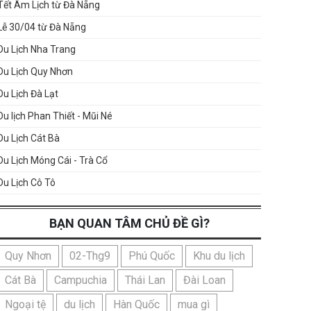
Tết Âm Lịch từ Đà Nẵng
Lễ 30/04 từ Đà Nẵng
Du Lịch Nha Trang
Du Lịch Quy Nhơn
Du Lịch Đà Lạt
Du lịch Phan Thiết - Mũi Né
Du Lịch Cát Bà
Du Lịch Móng Cái - Trà Cổ
Du Lịch Cô Tô
BẠN QUAN TÂM CHỦ ĐỀ GÌ?
Quy Nhơn
02-Thg9
Phú Quốc
Khu du lịch
Cát Bà
Campuchia
Thái Lan
Đài Loan
Ngoại tệ
du lịch
Hàn Quốc
mua gì