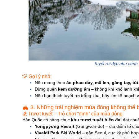
Tuyết rơi đẹp như cảnh 
💡 Gợi ý nhỏ:
Nên mang theo
áo phao dày, mũ len, găng tay, túi
Đừng quên
kem dưỡng ẩm
– không khí khô lạnh kh
Nếu bạn thích tuyết rơi trắng xóa, hãy lên kế hoạch
🏔️ 3. Những trải nghiệm mùa đông không thể 
🏂 Trượt tuyết – Trò chơi “đinh” của mùa đông
Hàn Quốc có hàng chục
khu trượt tuyết hiện đại
đạt chuẩ
Yongpyong Resort
(Gangwon-do) – địa điểm tổ ch
Vivaldi Park Ski World
– gần Seoul, cực kỳ phù hợp