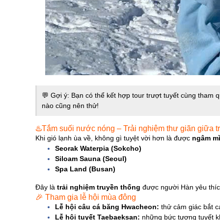
💬 Gợi ý: Bạn có thể kết hợp tour trượt tuyết cùng tham
nào cũng nên thử!
♨️Tắm suối nước nóng – Trải nghiệm thư giãn giữa t
Khi gió lạnh ùa về, không gì tuyệt vời hơn là được
ngâm mì
Seorak Waterpia (Sokcho)
Siloam Sauna (Seoul)
Spa Land (Busan)
Đây là
trải nghiệm truyền thống
được người Hàn yêu thích
🎉 Tham gia lễ hội mùa đông
Lễ hội câu cá băng Hwacheon:
thử cảm giác bắt c
Lễ hội tuyết Taebaeksan:
những bức tượng tuyết kh