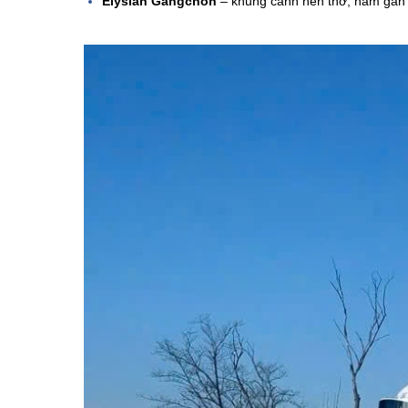
Elysian Gangchon
– khung cảnh nên thơ, nằm gần