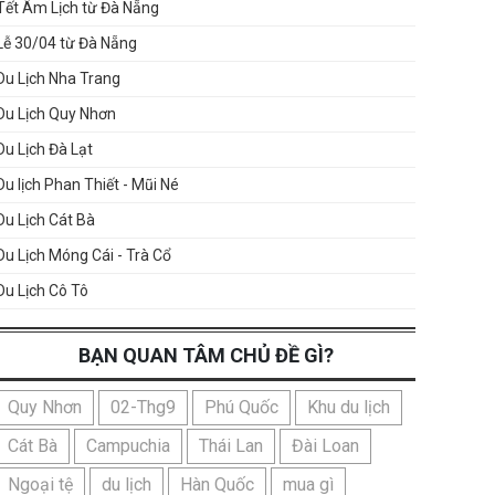
Tết Âm Lịch từ Đà Nẵng
Lễ 30/04 từ Đà Nẵng
Du Lịch Nha Trang
Du Lịch Quy Nhơn
Du Lịch Đà Lạt
Du lịch Phan Thiết - Mũi Né
Du Lịch Cát Bà
Du Lịch Móng Cái - Trà Cổ
Du Lịch Cô Tô
BẠN QUAN TÂM CHỦ ĐỀ GÌ?
Quy Nhơn
02-Thg9
Phú Quốc
Khu du lịch
Cát Bà
Campuchia
Thái Lan
Đài Loan
Ngoại tệ
du lịch
Hàn Quốc
mua gì