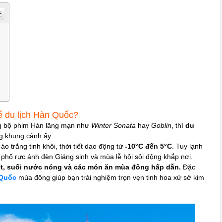
để du lịch Hàn Quốc?
ng bộ phim Hàn lãng mạn như
Winter Sonata
hay
Goblin
, thì
du
g khung cảnh ấy.
o trắng tinh khôi, thời tiết dao động từ
-10°C đến 5°C
. Tuy lạnh
phố rực ánh đèn Giáng sinh và mùa lễ hội sôi động khắp nơi.
uyết, suối nước nóng và các món ăn mùa đông hấp dẫn.
Đặc
 Quốc
mùa đông giúp bạn trải nghiệm trọn vẹn tinh hoa xứ sở kim