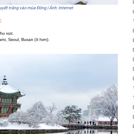
yết trắng vào mùa Đông | Ảnh: Internet
c
khu vực.
i, Seoul, Busan (ít hơn).