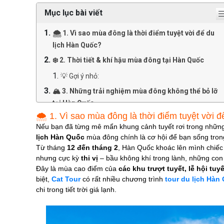
Mục lục bài viết
🌨️ 1. Vì sao mùa đông là thời điểm tuyệt vời để du
lịch Hàn Quốc?
❄️ 2. Thời tiết & khí hậu mùa đông tại Hàn Quốc
💡 Gợi ý nhỏ:
🏔️ 3. Những trải nghiệm mùa đông không thể bỏ lỡ
tại Hàn Quốc
🌨️ 1. Vì sao mùa đông là thời điểm tuyệt vời 
🏂 Trượt tuyết – Trò chơi “đinh” của mùa đông
Nếu bạn đã từng mê mẩn khung cảnh tuyết rơi trong nhữ
♨️Tắm suối nước nóng – Trải nghiệm thư giãn
lịch Hàn Quốc
mùa đông chính là cơ hội để bạn sống tron
giữa trời đông
Từ tháng
12 đến tháng 2
, Hàn Quốc khoác lên mình chiếc á
nhưng cực kỳ
thi vị
– bầu không khí trong lành, những con 
🎉 Tham gia lễ hội mùa đông
Đây là mùa cao điểm của
các khu trượt tuyết, lễ hội t
🍢 Thưởng thức ẩm thực mùa đông Hàn Quốc
biệt,
Cat Tour
có rất nhiều chương trình
tour du lịch Hàn
chi trong tiết trời giá lạnh.
🗺️ 4. Top 10 địa điểm du lịch Hàn Quốc mùa đông
đẹp mê hồn
1️⃣ Đảo Nami – Biểu tượng của tình yêu mùa đông