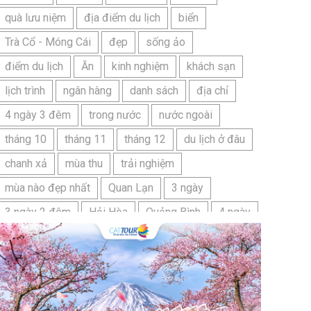
quà lưu niệm
địa điểm du lịch
biển
Trà Cổ - Móng Cái
đẹp
sống ảo
điểm du lịch
Ăn
kinh nghiệm
khách sạn
lịch trình
ngân hàng
danh sách
địa chỉ
4 ngày 3 đêm
trong nước
nước ngoài
tháng 10
tháng 11
tháng 12
du lịch ở đâu
chanh xả
mùa thu
trải nghiệm
mùa nào đẹp nhất
Quan Lạn
3 ngày
3 ngày 2 đêm
Hải Hòa
Quảng Bình
4 ngày
Bangkok
Bí quyết
Hải Tiến
Ninh Bình
Nhật Bản
du lịch sầm sơn cần chuẩn bị gì
bãi tắm sấm sơn
đặc sản sầm sơn
đặc sản du lịch sầm sơn