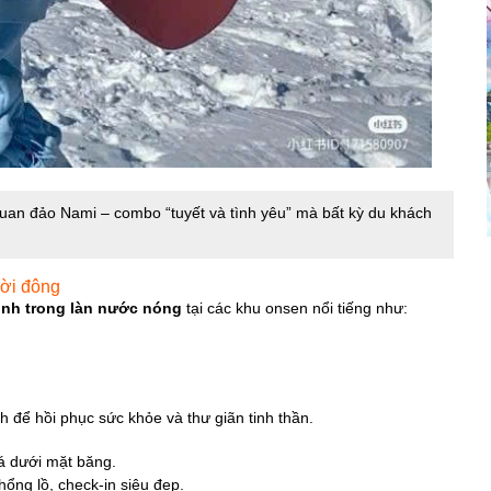
 quan đảo Nami – combo “tuyết và tình yêu” mà bất kỳ du khách
rời đông
nh trong làn nước nóng
tại các khu onsen nổi tiếng như:
 để hồi phục sức khỏe và thư giãn tinh thần.
á dưới mặt băng.
ổng lồ, check-in siêu đẹp.