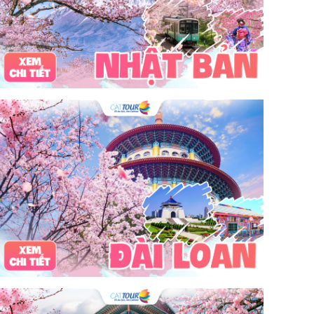
tour du lịch 3 ngày 2 đêm
hải sản
Đảo Lan Châu
Cẩm nang du lịch Của Lò
chợ Cửa Lò
tour du lịch Cửa Lò
địa điểm du lịch Cửa Lò
Cửa Lò ở đâu
Hạ Long
Đảo Hòn Ngư
Đảo Song Ngư
ATM
mới nhất
cẩm nang du lịch sầm sơn
ô tô
phượt
99k
buffet
lẩu
Tuyển dụng
Nhân viên Visa
Cát Bà.
Cô Tô
miền Bắc
miền Trung
miền Nam
đền độc cước
chi phí
giá
chợ
mùa đông
món ngon
quà vặt
Chơi gì
câu mực đêm
Dù bay
Lặn biển