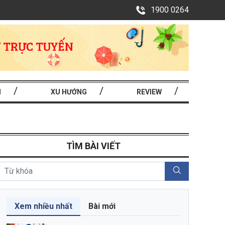
1900 0264
I
XU HƯỚNG
REVIEW
TÌM BÀI VIẾT
Xem nhiều nhất
Bài mới