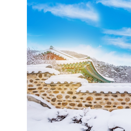
2️⃣ Everland – Công viên giải trí nổi bật tại Hàn
Quốc
3️⃣ Seoul – Trái tim của Hàn Quốc mùa đông
4️⃣ Đảo Jeju – Vẻ đẹp hoang sơ mùa lạnh
5️⃣ Khu trượt tuyết Yongpyong Resort
6️⃣ Garden of Morning Calm
7️⃣ Làng cổ Bukchon Hanok
8️⃣ Công viên trượt tuyết Elysian Gangchon
9️⃣ Suối nước nóng Osaek Hot Springs
🔟 Lễ hội tuyết Daegwallyeong
🎒 5. Kinh nghiệm du lịch Hàn Quốc mùa đông
💖 6. Gợi ý tour du lịch Hàn Quốc mùa đông cùng Cat
Tour
🌟 Kết luận