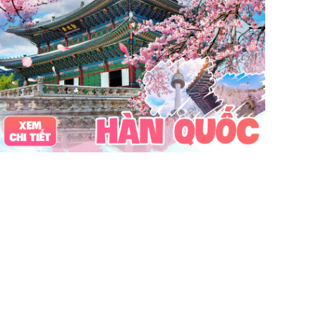
Vinpearl Cửa Hội
Water Fun
Công viên nước
Nhà phao
Quê Bác
tour Cửa Lò 2 ngày 1 đêm
Tuần Châu
Tàu Hỏa
Du lịch Cửa Lò 2 ngày 1 đêm
chùa Hương
hoa anh đào
Tết Nguyên Đán
Sài Gòn
Tết dương
Mộc Châu
Sapa
Yên Tử
Tam Chúc
chùa Tam Chúc
Chrismas
Bái Đính
Sa Pa
30Thg4
1Thg5
Châu Âu
Tây Nguyên
Nha Trang
Hong Kong
Hồng Kông
Mai Châu
biểu tượng may mắn
con vật may mắn
shibuya
osaka
du lịch Nhật Bản 7 ngày
khách sạn con nhộng
fukuoka
Lào
Fukushima
bar Nhật Bản