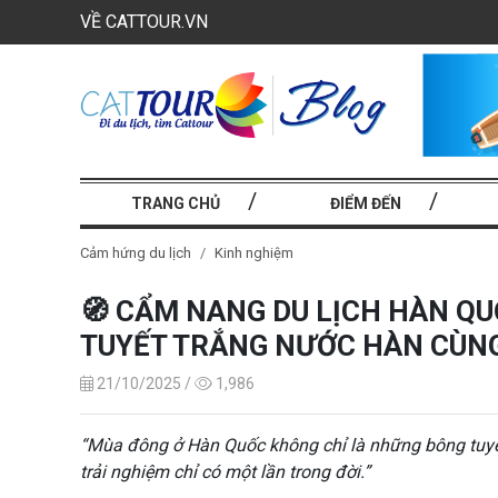
VỀ CATTOUR.VN
TRANG CHỦ
ĐIỂM ĐẾN
Cảm hứng du lịch
Kinh nghiệm
🧭 CẨM NANG DU LỊCH HÀN Q
TUYẾT TRẮNG NƯỚC HÀN CÙNG 
21/10/2025 /
1,986
“Mùa đông ở Hàn Quốc không chỉ là những bông tuyết
trải nghiệm chỉ có một lần trong đời.”