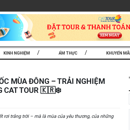
KINH NGHIỆM
ẨM THỰC
KHUYẾN MÃ
UỐC MÙA ĐÔNG – TRẢI NGHIỆM
CAT TOUR 🇰🇷❄️
 rơi trắng trời – mà là mùa của yêu thương, của những