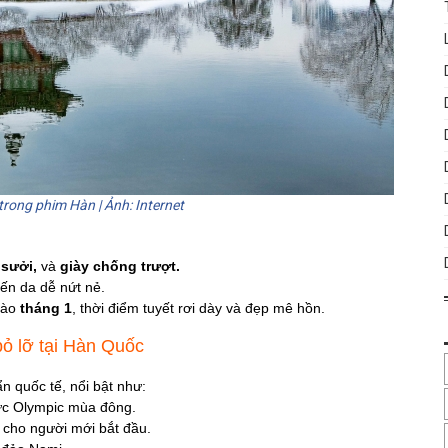
trong phim Hàn | Ảnh: Internet
 sưởi,
và
giày chống trượt.
iến da dễ nứt nẻ.
 vào
tháng 1
, thời điểm tuyết rơi dày và đẹp mê hồn.
bỏ lỡ tại Hàn Quốc
n quốc tế, nổi bật như:
ức Olympic mùa đông.
 cho người mới bắt đầu.