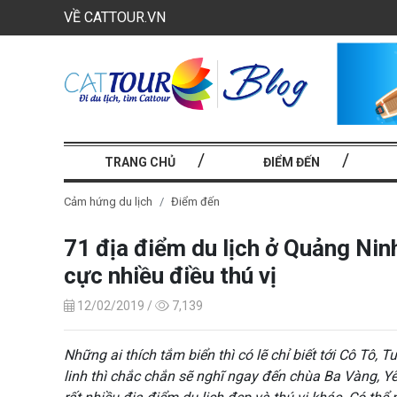
VỀ CATTOUR.VN
TRANG CHỦ
ĐIỂM ĐẾN
Cảm hứng du lịch
Điểm đến
71 địa điểm du lịch ở Quảng Ninh
cực nhiều điều thú vị
12/02/2019 /
7,139
Những ai thích tắm biển thì có lẽ chỉ biết tới Cô Tô, 
linh thì chắc chắn sẽ nghĩ ngay đến chùa Ba Vàng, Y