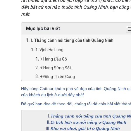
rất nhiều địa điểm du lịch đẹp và thú vị khác. Có thể 
đến bất cứ nơi nào thuộc tỉnh Quảng Ninh, bạn cũng 
mắt.
Mục lục bài viết
I. Thắng cảnh nổi tiếng của tỉnh Quảng Ninh
1. Vịnh Hạ Long
+ Hang Đầu Gỗ
+ Hang Sửng Sốt
+ Động Thiên Cung
+ Hang Tiên Ông
Hãy cùng Cattour khám phá vẻ đẹp của tỉnh Quảng Ninh qua 
+ Hang Trinh Nữ - Hang Trống
của khách du lịch ở dưới đây nhé!
+ Động Kim Quy
Để quý bạn đọc dễ theo dõi, chúng tôi đã chia bài viết thà
+ Động Mê Cung
Thắng cảnh nổi tiếng của tỉnh Quảng N
2. Vịnh Bái Tử Long
Di tích lịch sử nổi tiếng ở Quảng Ninh
Khu vui chơi, giải trí ở Quảng Ninh
+ Quan Lạn