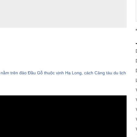
h
nằm trên đảo Đầu Gỗ thuộc vịnh Hạ Long, cách Cảng tàu du lịch