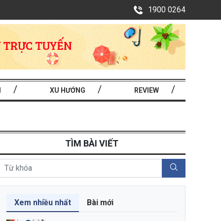
1900 0264
I
XU HƯỚNG
REVIEW
TÌM BÀI VIẾT
Xem nhiều nhất
Bài mới