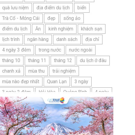
quà lưu niệm
địa điểm du lịch
biển
Trà Cổ - Móng Cái
đẹp
sống ảo
điểm du lịch
Ăn
kinh nghiệm
khách sạn
lịch trình
ngân hàng
danh sách
địa chỉ
4 ngày 3 đêm
trong nước
nước ngoài
tháng 10
tháng 11
tháng 12
du lịch ở đâu
chanh xả
mùa thu
trải nghiệm
mùa nào đẹp nhất
Quan Lạn
3 ngày
3 ngày 2 đêm
Hải Hòa
Quảng Bình
4 ngày
Bangkok
Bí quyết
Hải Tiến
Ninh Bình
Nhật Bản
du lịch sầm sơn cần chuẩn bị gì
bãi tắm sấm sơn
đặc sản sầm sơn
đặc sản du lịch sầm sơn