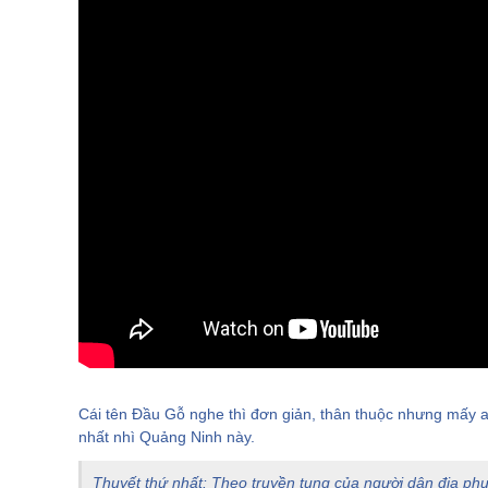
4. Đảo Tuần Châu
5. Trà Cổ
6. Bãi Cháy
7. Núi Bài Thơ
8. Bình Liêu
9. Hồ Yên Trung
10. Suối nước nóng Quang Hanh
11. Mũi Sa Vỹ
12. Thác Mơ
13. Thác Khe Vằn
14. Thác Sông Moóc
15. Thác Khe Lạnh
Cái tên Đầu Gỗ nghe thì đơn giản, thân thuộc nhưng mấy ai 
16. Cột mốc 1305
nhất nhì Quảng Ninh này.
II. Di tích lịch sử nổi tiếng ở Quảng Ninh
Thuyết thứ nhất: Theo truyền tụng của người dân địa phư
1. Bãi cọc Bạch Đằng