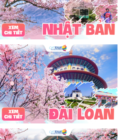
tour du lịch 3 ngày 2 đêm
hải sản
Đảo Lan Châu
Cẩm nang du lịch Của Lò
chợ Cửa Lò
tour du lịch Cửa Lò
địa điểm du lịch Cửa Lò
Cửa Lò ở đâu
Hạ Long
Đảo Hòn Ngư
Đảo Song Ngư
ATM
mới nhất
cẩm nang du lịch sầm sơn
ô tô
phượt
99k
buffet
lẩu
Tuyển dụng
Nhân viên Visa
Cát Bà.
Cô Tô
miền Bắc
miền Trung
miền Nam
đền độc cước
chi phí
giá
chợ
mùa đông
món ngon
quà vặt
Chơi gì
câu mực đêm
Dù bay
Lặn biển