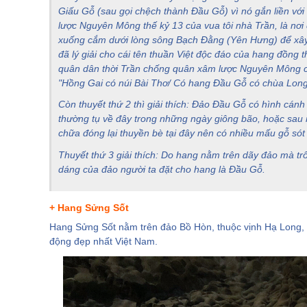
Giấu Gỗ (sau gọi chệch thành Đầu Gỗ) vì nó gắn liền vớ
2. Thương cảng Vân Đồn
lược Nguyên Mông thế kỷ 13 của vua tôi nhà Trần, là nơi
xuống cắm dưới lòng sông Bạch Đằng (Yên Hưng) để xây d
3. Khu quần thể di tích Lăng các Vua Trần
đã lý giải cho cái tên thuần Việt độc đáo của hang đồng t
4. Thiền viện trúc lâm Yên Tử
quân dân thời Trần chống quân xâm lược Nguyên Mông cá
5. Miếu Tiên Công
"Hồng Gai có núi Bài Thơ/ Có hang Đầu Gỗ có chùa Long
6. Đình Phong Cốc
Còn thuyết thứ 2 thì giải thích: Đảo Đầu Gỗ có hình cán
thường tụ về đây trong những ngày giông bão, hoặc sau 
7. Quần thể di tích lịch sử - danh thắng Núi Mằn
chữa đóng lại thuyền bè tại đây nên có nhiều mấu gỗ sót 
8. Đền Cửa Ông
Thuyết thứ 3 giải thích: Do hang nằm trên dãy đảo mà t
9. Đình Trà Cổ
dáng của đảo người ta đặt cho hang là Đầu Gỗ.
10. Chùa Long Tiên
11. Chiến khu Đông Triều
+ Hang Sửng Sốt
12. Chùa Ba Vàng
Hang Sửng Sốt nằm trên đảo Bồ Hòn, thuộc vịnh Hạ Long,
động đẹp nhất Việt Nam.
13. Đình Quan Lạn
14. Chùa Cái Bầu
15. Chùa Lôi Âm
16. Đền Xã Tắc