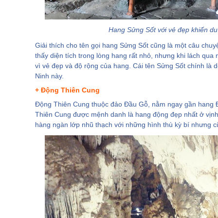
IV. Bãi tắm du lịch ở Quảng Ninh
Hang Sửng Sốt với vẻ đẹp khiến du 
Giải thích cho tên gọi hang Sửng Sốt cũng là một câu chu
thấy diện tích trong lòng hang rất nhỏ, nhưng khi lách qua 
vì vẻ đẹp và độ rộng của hang. Cái tên Sửng Sốt chính là
Ninh này.
+ Động Thiên Cung
Động Thiên Cung thuộc đảo Đầu Gỗ, nằm ngay gần hang Đ
Thiên Cung được mệnh danh là hang động đẹp nhất ở vịnh 
hàng ngàn lớp nhũ thạch với những hình thù kỳ bí nhưng c