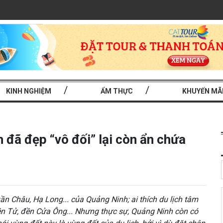
KINH NGHIỆM
ẨM THỰC
KHUYẾN MÃ
 đã đẹp “vô đối” lại còn ẩn chứa
Tuần Châu, Hạ Long... của Quảng Ninh; ai thích du lịch tâm
ên Tử, đền Cửa Ông... Nhưng thực sự, Quảng Ninh còn có