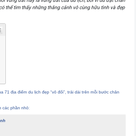
nói vùng đất này là vùng đất của du lịch, bởi vì dù đặt chân
có thể tìm thấy những thắng cảnh vô cùng hữu tình và đẹp
71 địa điểm du lịch đẹp “vô đối”, trải dài trên mỗi bước chân
nh các phần nhỏ:
inh