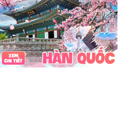
Vinpearl Cửa Hội
Water Fun
Công viên nước
Nhà phao
Quê Bác
tour Cửa Lò 2 ngày 1 đêm
Tuần Châu
Tàu Hỏa
Du lịch Cửa Lò 2 ngày 1 đêm
chùa Hương
hoa anh đào
Tết Nguyên Đán
Sài Gòn
Tết dương
Mộc Châu
Sapa
Yên Tử
Tam Chúc
chùa Tam Chúc
Chrismas
Bái Đính
Sa Pa
30Thg4
1Thg5
Châu Âu
Tây Nguyên
Nha Trang
Hong Kong
Hồng Kông
Mai Châu
biểu tượng may mắn
con vật may mắn
shibuya
osaka
du lịch Nhật Bản 7 ngày
khách sạn con nhộng
fukuoka
Lào
Fukushima
bar Nhật Bản