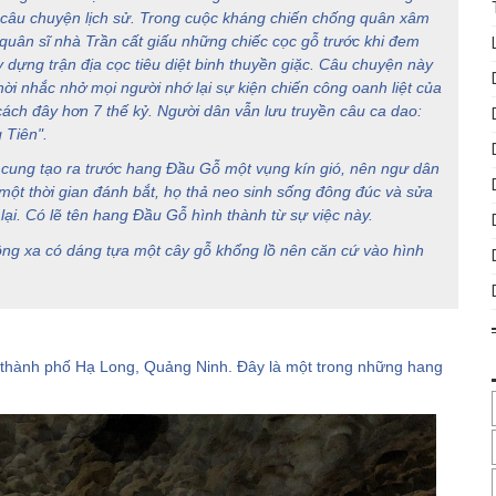
i câu chuyện lịch sử. Trong cuộc kháng chiến chống quân xâm
 quân sĩ nhà Trần cất giấu những chiếc cọc gỗ trước khi đem
ựng trận địa cọc tiêu diệt binh thuyền giặc. Câu chuyện này
hời nhắc nhở mọi người nhớ lại sự kiện chiến công oanh liệt của
ch đây hơn 7 thế kỷ. Người dân vẫn lưu truyền câu ca dao:
 Tiên".
h cung tạo ra trước hang Đầu Gỗ một vụng kín gió, nên ngư dân
một thời gian đánh bắt, họ thả neo sinh sống đông đúc và sửa
lại. Có lẽ tên hang Đầu Gỗ hình thành từ sự việc này.
rông xa có dáng tựa một cây gỗ khổng lồ nên căn cứ vào hình
 thành phố Hạ Long, Quảng Ninh. Đây là một trong những hang