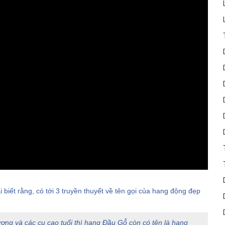
biết rằng, có tới 3 truyền thuyết về tên gọi của hang động đẹp
ơng và các cụ cao tuổi thì hang Đầu Gỗ còn có tên là hang