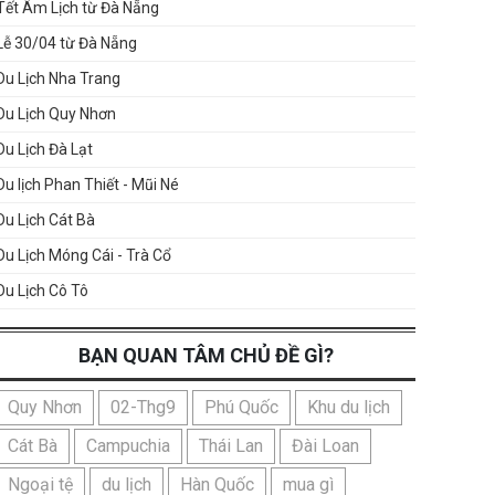
Tết Âm Lịch từ Đà Nẵng
Lễ 30/04 từ Đà Nẵng
Du Lịch Nha Trang
Du Lịch Quy Nhơn
Du Lịch Đà Lạt
Du lịch Phan Thiết - Mũi Né
Du Lịch Cát Bà
Du Lịch Móng Cái - Trà Cổ
Du Lịch Cô Tô
BẠN QUAN TÂM CHỦ ĐỀ GÌ?
Quy Nhơn
02-Thg9
Phú Quốc
Khu du lịch
Cát Bà
Campuchia
Thái Lan
Đài Loan
Ngoại tệ
du lịch
Hàn Quốc
mua gì