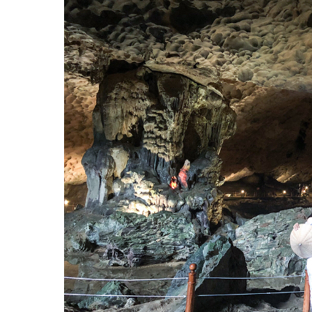
17. Hang Son và chùa Hang Son
18. Đền thờ Trần Khánh Dư
III. Khu vui chơi, giải trí ở Quảng Ninh
1. Sunworld Halong Complex
2. Khu du lịch giải trí quốc tế Tuần Châu
3. Khu du lịch sinh thái Thiên Đường Hoa Quảng La
IV. Bảo tàng ở Quảng Ninh
1. Bảo tàng Quảng Ninh
2. Bảo tàng Bạch Đằng
3. Bảo tàng tranh 3D Funny Art Ha Long
V. Cửa khẩu ở Quảng Ninh
1. Cửa khẩu Móng Cái
2. Cửa khẩu Bắc Phong Sinh
3. Cửa khẩu Hoành Mô