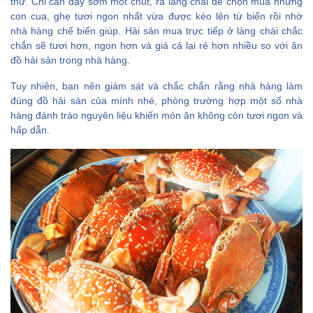
thử. Chỉ cần dậy sớm một chút, ra làng chài để chọn mua những
con cua, ghẹ tươi ngon nhất vừa được kéo lên từ biển rồi nhờ
nhà hàng chế biến giúp. Hải sản mua trực tiếp ở làng chài chắc
chắn sẽ tươi hơn, ngon hơn và giá cả lại rẻ hơn nhiều so với ăn
đồ hải sản trong nhà hàng.
Tuy nhiên, bạn nên giám sát và chắc chắn rằng nhà hàng làm
đúng đồ hải sản của mình nhé, phòng trường hợp một số nhà
hàng đánh tráo nguyên liệu khiến món ăn không còn tươi ngon và
hấp dẫn.