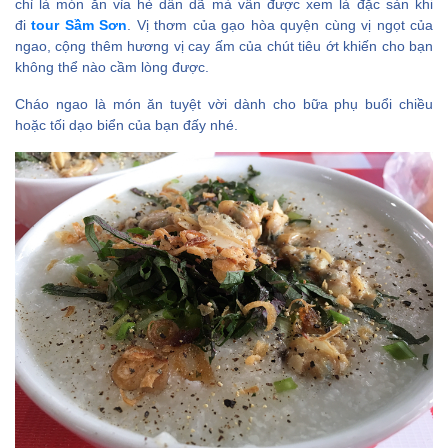
chỉ là món ăn vỉa hè dân dã mà vẫn được xem là đặc sản khi
đi
tour Sầm Sơn
. Vị thơm của gạo hòa quyện cùng vị ngọt của
ngao, cộng thêm hương vị cay ấm của chút tiêu ớt khiến cho bạn
không thể nào cầm lòng được.
Cháo ngao là món ăn tuyệt vời dành cho bữa phụ buổi chiều
hoặc tối dạo biển của bạn đấy nhé.