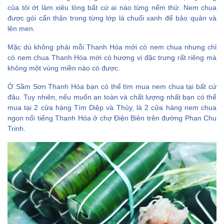
hành
của tỏi ớt làm xiêu lòng bất cứ ai nào từng nếm thử. Nem chua
V. Mực nhồi thịt
được gói cẩn thận trong từng lớp lá chuối xanh để bảo quản và
lên men.
VI. Cháo lươn
VII. Cháo ngao
Mặc dù không phải mỗi Thanh Hóa mới có nem chua nhưng chỉ
có nem chua Thanh Hóa mới có hương vị đặc trưng rất riêng mà
VIII. Bánh cuốn
không một vùng miền nào có được.
IX. Bánh gai Tứ Trụ
Ở Sầm Sơn Thanh Hóa bạn có thể tìm mua nem chua tại bất cứ
X. Bánh đa kê
đâu. Tuy nhiên, nếu muốn an toàn và chất lượng nhất bạn có thể
XI. Chè lam Phủ Quảng
mua tại 2 cửa hàng Tím Diệp và Thủy, là 2 cửa hàng nem chua
ngon nổi tiếng Thanh Hóa ở chợ Điện Biên trên đường Phan Chu
Trinh.