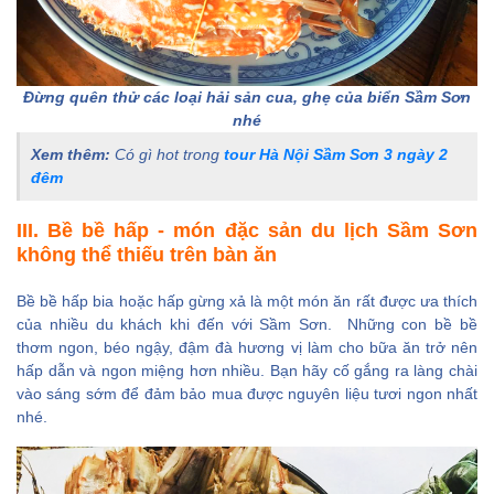
Đừng quên thử các loại hải sản cua, ghẹ của biển Sầm Sơn
nhé
Xem thêm:
Có gì hot trong
tour Hà Nội Sầm Sơn 3 ngày 2
đêm
III. Bề bề hấp - món đặc sản du lịch Sầm Sơn
không thể thiếu trên bàn ăn
Bề bề hấp bia hoặc hấp gừng xả là một món ăn rất được ưa thích
của nhiều du khách khi đến với Sầm Sơn. Những con bề bề
thơm ngon, béo ngậy, đậm đà hương vị làm cho bữa ăn trở nên
hấp dẫn và ngon miệng hơn nhiều. Bạn hãy cố gắng ra làng chài
vào sáng sớm để đảm bảo mua được nguyên liệu tươi ngon nhất
nhé.