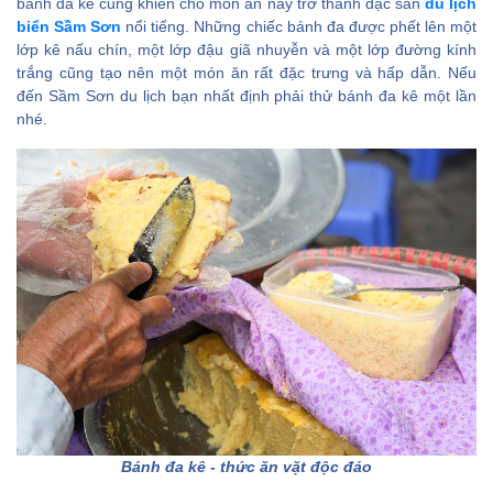
bánh đa kê cũng khiến cho món ăn này trở thành đặc sản
du lịch
biển Sầm Sơn
nổi tiếng. Những chiếc bánh đa được phết lên một
lớp kê nấu chín, một lớp đậu giã nhuyễn và một lớp đường kính
trắng cũng tạo nên một món ăn rất đặc trưng và hấp dẫn. Nếu
đến Sầm Sơn du lịch bạn nhất định phải thử bánh đa kê một lần
nhé.
Bánh đa kê - thức ăn vặt độc đáo