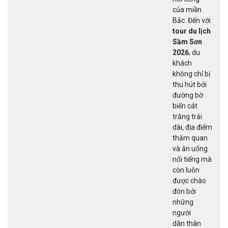
của miền
Bắc. Đến với
tour du lịch
Sầm Sơn
2026
, du
khách
không chỉ bị
thu hút bởi
đường bờ
biển cát
trắng trải
dài, địa điểm
thăm quan
và ăn uống
nổi tiếng mà
còn luôn
được chào
đón bởi
những
người
dân thân