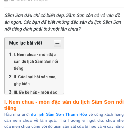
Sầm Sơn đâu chỉ có biển đẹp, Sầm Sơn còn có vô vàn đồ
ăn ngon. Các bạn đã biết những đặc sản du lịch Sầm Sơn
nổi tiếng định phải thử một lần chưa?
Mục lục bài viết
I. Nem chua - món đặc
sản du lịch Sầm Sơn nổi
tiếng
II. Các loại hải sản cua,
ghẹ biển
III. Bề bề hấp - món đặc
sản du lịch Sầm Sơn
I. Nem chua - món đặc sản du lịch Sầm Sơn nổi
không thể thiếu trên bàn
tiếng
ăn
Hầu như ai đi
du lịch Sầm Sơn Thanh Hóa
về cũng xách hàng
cân nem chua về làm quà. Thứ hương vị ngọt dịu, chua nhẹ
IV. Sò huyết nướng mỡ
của men chua cùng với độ giòn sần sật của bì heo và vị cay nồng