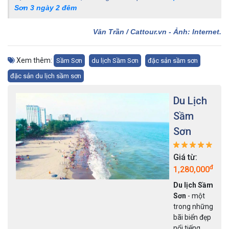
Sơn 3 ngày 2 đêm
Vân Trần / Cattour.vn - Ảnh: Internet.
Xem thêm:
Sầm Sơn
du lịch Sầm Sơn
đặc sản sầm sơn
đặc sản du lịch sầm sơn
Du Lịch
Sầm
Sơn
Giá từ:
đ
1,280,000
Du lịch Sầm
Sơn
- một
trong những
bãi biển đẹp
nổi tiếng