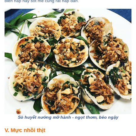
biến hấp hay sốt me cũng rất hấp dẫn.
Sò huyết nướng mỡ hành - ngọt thơm, béo ngậy
V. Mực nhồi thịt