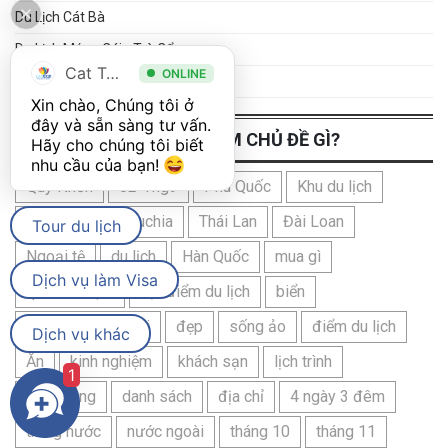
Du Lịch Cát Bà
Du Lịch Móng Cái - Trà Cổ
Cat Tour
ONLINE
Du Lịch Cô Tô
Xin chào, Chúng tôi ở 
đây và sẵn sàng tư vấn. 
BẠN QUAN TÂM CHỦ ĐỀ GÌ?
Hãy cho chúng tôi biết 
nhu cầu của bạn! 
Quy Nhơn
02-Thg9
Phú Quốc
Khu du lịch
Cát Bà
Campuchia
Thái Lan
Đài Loan
Tour du lịch
Ngoại tệ
du lịch
Hàn Quốc
mua gì
Dịch vụ làm Visa
quà lưu niệm
địa điểm du lịch
biển
Trà Cổ - Móng Cái
đẹp
sống ảo
điểm du lịch
Dịch vụ khác
Ăn
kinh nghiệm
khách sạn
lịch trình
1
ngân hàng
danh sách
địa chỉ
4 ngày 3 đêm
trong nước
nước ngoài
tháng 10
tháng 11