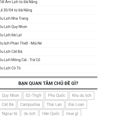
Tết Âm Lịch từ Đà Nẵng
Lễ 30/04 từ Đà Nẵng
Du Lịch Nha Trang
Du Lịch Quy Nhơn
Du Lịch Đà Lạt
Du lịch Phan Thiết - Mũi Né
Du Lịch Cát Bà
Du Lịch Móng Cái - Trà Cổ
Du Lịch Cô Tô
BẠN QUAN TÂM CHỦ ĐỀ GÌ?
Quy Nhơn
02-Thg9
Phú Quốc
Khu du lịch
Cát Bà
Campuchia
Thái Lan
Đài Loan
Ngoại tệ
du lịch
Hàn Quốc
mua gì