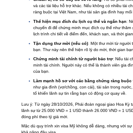
và các tài liệu hỗ trợ khác. Nếu không có nhiều tài c
ràng buộc tại Việt Nam, như tài sản gia đình hay mối 
Thể hiện mục đích du lịch cụ thể và ngắn hạn
: N
chuyến đi để chứng minh mục đích cụ thể như thăm gi
lịch trình chi tiết về điểm đến, khách sạn, và thời gia
Tận dụng thư mời (nếu có)
: Một thư mời từ người 
bạn. Thư này nên thể hiện rõ lý do mời, thời gian bạn 
Chứng minh tài chính từ người bảo trợ
: Nếu tài 
minh tài chính. Người này có thể là thành viên gia đ
của bạn.
Làm mạnh hồ sơ với các bằng chứng ràng buộc t
như gia đình (vợ/chồng, con cái), tài sản trong nước
tố khiến lãnh sự tin rằng bạn có động cơ quay về​.
Lưu ý: Từ ngày 28/10/2026, Phái đoàn ngoại giao Hoa Kỳ tại
lãnh sự từ 25.000 VND = 1 USD thành 26.000 VND = 1 USD. 
đóng phí theo tỷ giá mới.
Mặc dù quy trình xin visa Mỹ không dễ dàng, nhưng với sự
khả năng đậu visa.