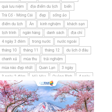
quà lưu niệm
địa điểm du lịch
biển
Trà Cổ - Móng Cái
đẹp
sống ảo
điểm du lịch
Ăn
kinh nghiệm
khách sạn
lịch trình
ngân hàng
danh sách
địa chỉ
4 ngày 3 đêm
trong nước
nước ngoài
tháng 10
tháng 11
tháng 12
du lịch ở đâu
chanh xả
mùa thu
trải nghiệm
mùa nào đẹp nhất
Quan Lạn
3 ngày
3 ngày 2 đêm
Hải Hòa
Quảng Bình
4 ngày
Bangkok
Bí quyết
Hải Tiến
Ninh Bình
Nhật Bản
du lịch sầm sơn cần chuẩn bị gì
bãi tắm sấm sơn
đặc sản sầm sơn
đặc sản du lịch sầm sơn