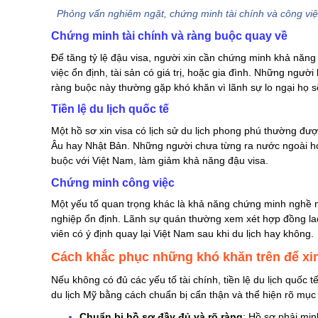
Phỏng vấn nghiêm ngặt, chứng minh tài chính và công việc
Chứng minh tài chính và ràng buộc quay về
Để tăng tỷ lệ đậu visa, người xin cần chứng minh khả năng
việc ổn định, tài sản có giá trị, hoặc gia đình. Những ng
ràng buộc này thường gặp khó khăn vì lãnh sự lo ngại họ s
Tiền lệ du lịch quốc tế
Một hồ sơ xin visa có lịch sử du lịch phong phú thường đượ
Âu hay Nhật Bản. Những người chưa từng ra nước ngoài hoặ
buộc với Việt Nam, làm giảm khả năng đậu visa​.
Chứng minh công việc
Một yếu tố quan trọng khác là khả năng chứng minh nghề ng
nghiệp ổn định. Lãnh sự quán thường xem xét hợp đồng lao 
viên có ý định quay lại Việt Nam sau khi du lịch hay không​.
Cách khắc phục những khó khăn trên để xin
Nếu không có đủ các yếu tố tài chính, tiền lệ du lịch quốc 
du lịch Mỹ bằng cách chuẩn bị cẩn thận và thể hiện rõ mục 
Chuẩn bị hồ sơ đầy đủ và rõ ràng
: Hồ sơ phải minh