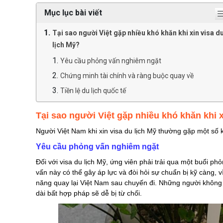
Mục lục bài viết
Tại sao người Việt gặp nhiều khó khăn khi xin visa d
lịch Mỹ?
Yêu cầu phỏng vấn nghiêm ngặt
Chứng minh tài chính và ràng buộc quay về
Tiền lệ du lịch quốc tế
Chứng minh công việc
Tại sao người Việt gặp nhiều khó khăn khi x
Cách khắc phục những khó khăn trên để xin visa du
Người Việt Nam khi xin visa du lịch Mỹ thường gặp một số
lịch Mỹ thành công
Yêu cầu phỏng vấn nghiêm ngặt
Đối với visa du lịch Mỹ, ứng viên phải trải qua một buổi 
vấn này có thể gây áp lực và đòi hỏi sự chuẩn bị kỹ càng, 
năng quay lại Việt Nam sau chuyến đi. Những người không c
dài bất hợp pháp sẽ dễ bị từ chối​.