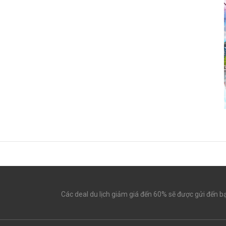
Các deal du lịch giảm giá đến 60% sẽ được gửi đến b