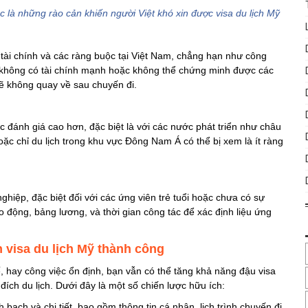
 là những rào cản khiến người Việt khó xin được visa du lịch Mỹ
 tài chính và các ràng buộc tại Việt Nam, chẳng hạn như công
ười không có tài chính mạnh hoặc không thể chứng minh được các
ẽ không quay về sau chuyến đi​.
c đánh giá cao hơn, đặc biệt là với các nước phát triển như châu
c chỉ du lịch trong khu vực Đông Nam Á có thể bị xem là ít ràng
hiệp, đặc biệt đối với các ứng viên trẻ tuổi hoặc chưa có sự
động, bảng lương, và thời gian công tác để xác định liệu ứng
 visa du lịch Mỹ thành công
tế, hay công việc ổn định, bạn vẫn có thể tăng khả năng đậu visa
đích du lịch. Dưới đây là một số chiến lược hữu ích:
 bạch và chi tiết, bao gồm thông tin cá nhân, lịch trình chuyến đi,