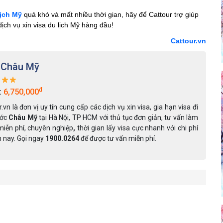
lịch Mỹ
quá khó và mất nhiều thời gian, hãy để Cattour trợ giúp
ịch vụ xin visa du lịch Mỹ hàng đầu!
Cattour.vn
 Châu Mỹ
đ
:
6,750,000
.vn là đơn vị uy tín cung cấp các dịch vụ xin visa, gia hạn visa đi
ước
Châu Mỹ
tại Hà Nội, TP HCM với thủ tục đơn giản, tư vấn làm
miễn phí, chuyên nghiệp
,
thời gian lấy visa cực nhanh với chi phí
n nay. Gọi ngay
1900.0264
để được tư vấn miễn phí.