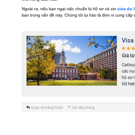
Ngoài ra, nếu bạn ngại việc chuẩn bị hồ sơ và xin
visa du 
bạn trong vấn đề này. Chúng tôi tự hào là đơn vị cung cấp d
Visa
Giá từ
ạn visa đi
Cattour
ư vấn làm
các n
ới chi phí
hồ sơ 
tốt hiệ
Quay về trang trước
Lên đầu trang