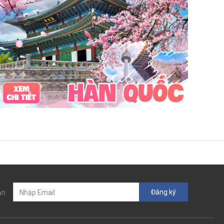
Vinpearl Cửa Hội
Water Fun
Công viên nước
Nhà phao
Quê Bác
tour Cửa Lò 2 ngày 1 đêm
Tuần Châu
Tàu Hỏa
Du lịch Cửa Lò 2 ngày 1 đêm
chùa Hương
hoa anh đào
Tết Nguyên Đán
Sài Gòn
Tết dương
Mộc Châu
Sapa
Yên Tử
Tam Chúc
chùa Tam Chúc
Chrismas
Bái Đính
Sa Pa
30Thg4
1Thg5
Châu Âu
Tây Nguyên
Nha Trang
Hong Kong
Hồng Kông
Mai Châu
biểu tượng may mắn
con vật may mắn
shibuya
osaka
Đăng ký
ạn
du lịch Nhật Bản 7 ngày
khách sạn con nhộng
fukuoka
Lào
Fukushima
bar Nhật Bản