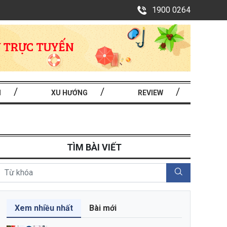
1900 0264
I
XU HƯỚNG
REVIEW
TÌM BÀI VIẾT
Xem nhiều nhất
Bài mới