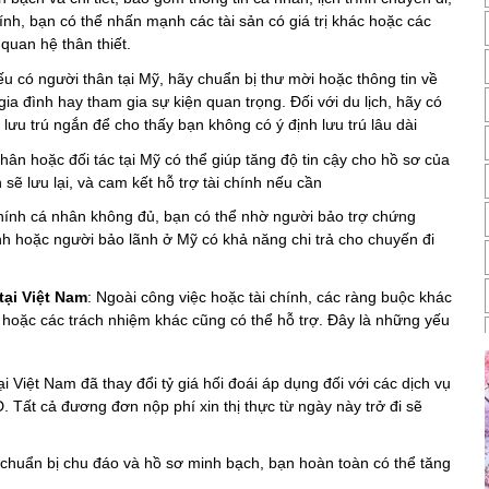
hính, bạn có thể nhấn mạnh các tài sản có giá trị khác hoặc các
quan hệ thân thiết.
ếu có người thân tại Mỹ, hãy chuẩn bị thư mời hoặc thông tin về
a đình hay tham gia sự kiện quan trọng. Đối với du lịch, hãy có
n lưu trú ngắn để cho thấy bạn không có ý định lưu trú lâu dài​
thân hoặc đối tác tại Mỹ có thể giúp tăng độ tin cậy cho hồ sơ của
sẽ lưu lại, và cam kết hỗ trợ tài chính nếu cần​
chính cá nhân không đủ, bạn có thể nhờ người bảo trợ chứng
ình hoặc người bảo lãnh ở Mỹ có khả năng chi trả cho chuyến đi
ại Việt Nam
: Ngoài công việc hoặc tài chính, các ràng buộc khác
, hoặc các trách nhiệm khác cũng có thể hỗ trợ. Đây là những yếu
 Việt Nam đã thay đổi tỷ giá hối đoái áp dụng đối với các dịch vụ
Tất cả đương đơn nộp phí xin thị thực từ ngày này trở đi sẽ
 chuẩn bị chu đáo và hồ sơ minh bạch, bạn hoàn toàn có thể tăng