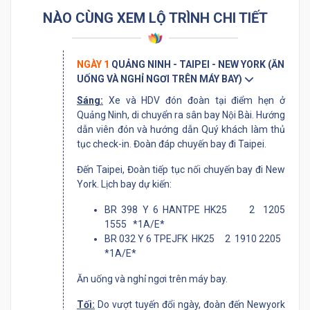
NÀO CÙNG XEM LỘ TRÌNH CHI TIẾT
NGÀY 1
QUẢNG NINH - TAIPEI - NEW YORK (ĂN
UỐNG VÀ NGHỈ NGƠI TRÊN MÁY BAY)
Sáng:
Xe và HDV đón đoàn tại điểm hẹn ở
Quảng Ninh, di chuyển ra sân bay Nội Bài. Hướng
dẫn viên đón và hướng dẫn Quý khách làm thủ
tục check-in. Đoàn đáp chuyến bay đi Taipei.
Đến Taipei, Đoàn tiếp tục nối chuyến bay đi New
York. Lịch bay dự kiến:
BR 398 Y 6 HANTPE HK25 2 1205
1555 *1A/E*
BR 032 Y 6 TPEJFK HK25 2 1910 2205
*1A/E*
Ăn uống và nghỉ ngơi trên máy bay.
Tối:
Do vượt tuyến đổi ngày, đoàn đến Newyork