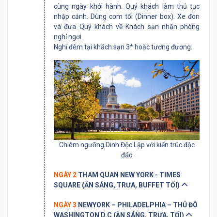
cùng ngày khởi hành. Quý khách làm thủ tục
nhập cảnh. Dùng cơm tối (Dinner box). Xe đón
và đưa Quý khách về Khách sạn nhận phòng
nghỉ ngơi.
Nghỉ đêm tại khách sạn 3* hoặc tương đương.
Chiêm ngưỡng Dinh Độc Lập với kiến trúc độc
đáo
NGÀY 2
THAM QUAN NEW YORK - TIMES
SQUARE (ĂN SÁNG, TRƯA, BUFFET TỐI)
NGÀY 3
NEWYORK – PHILADELPHIA – THỦ ĐÔ
WASHINGTON D.C (ĂN SÁNG, TRƯA, TỐI)