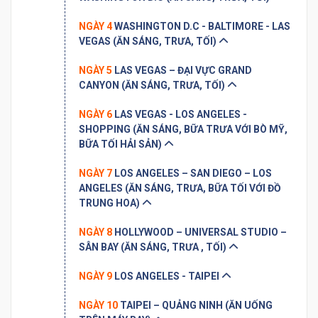
NGÀY 4
WASHINGTON D.C - BALTIMORE - LAS
VEGAS (ĂN SÁNG, TRƯA, TỐI)
NGÀY 5
LAS VEGAS – ĐẠI VỰC GRAND
CANYON (ĂN SÁNG, TRƯA, TỐI)
NGÀY 6
LAS VEGAS - LOS ANGELES -
SHOPPING (ĂN SÁNG, BỮA TRƯA VỚI BÒ MỸ,
BỮA TỐI HẢI SẢN)
NGÀY 7
LOS ANGELES – SAN DIEGO – LOS
ANGELES (ĂN SÁNG, TRƯA, BỮA TỐI VỚI ĐỒ
TRUNG HOA)
NGÀY 8
HOLLYWOOD – UNIVERSAL STUDIO –
SÂN BAY (ĂN SÁNG, TRƯA , TỐI)
NGÀY 9
LOS ANGELES - TAIPEI
NGÀY 10
TAIPEI – QUẢNG NINH (ĂN UỐNG