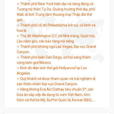
⭐ Thành phố New York hiện đại và năng động có:
Tượng nữ thần Tự Do, Quảng trường thời đại, phố
Wall, di tích Trung tâm thương mại Tháp đôi thế
giới….
⭐ Thành phố cố đô Philadelphia lịch sử, cổ kính và
hoa lệ.
⭐ Thủ đô Washington D.C với Nhà trắng, Quốc hội,
Lầu năm góc, các bảo tàng nổi tiếng.
⭐ Thành phố không ngủ Las Vegas, Đại vực Grand
Canyon.
⭐ Thành phố biển San Diego, cơ hội sang thăm
vùng biên giới Mexico.
⭐ Kinh đô điện ảnh thế giới Hollywood tại Los
Angeles.
⭐ Quý khách sẽ được tham quan và trải nghiệm di
sản thiên nhiên Đại vực Grand Canyon.
⭐ Hàng không Eva Air/Cathay tiêu chuẩn 5*, các
bữa ăn sắp xếp đa dạng từ cơm Việt Nam, tôm
hùm và thịt bò Mỹ, Buffet Quốc tế, Korean BBQ,…..