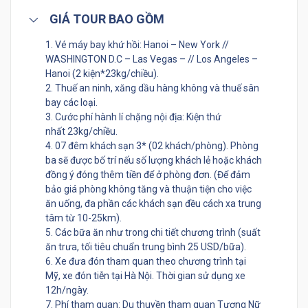
GIÁ TOUR BAO GỒM
1. Vé máy bay khứ hồi: Hanoi – New York //
WASHINGTON D.C – Las Vegas – // Los Angeles –
Hanoi (2 kiện*23kg/chiều).
2. Thuế an ninh, xăng dầu hàng không và thuế sân
bay các loại.
3. Cước phí hành lí chặng nội địa: Kiện thứ
nhất 23kg/chiều.
4. 07 đêm khách sạn 3* (02 khách/phòng). Phòng
ba sẽ được bố trí nếu số lượng khách lẻ hoặc khách
đồng ý đóng thêm tiền để ở phòng đơn. (Để đảm
bảo giá phòng không tăng và thuận tiện cho việc
ăn uống, đa phần các khách sạn đều cách xa trung
tâm từ 10-25km).
5. Các bữa ăn như trong chi tiết chương trình (suất
ăn trưa, tối tiêu chuẩn trung bình 25 USD/bữa).
6. Xe đưa đón tham quan theo chương trình tại
Mỹ, xe đón tiễn tại Hà Nội. Thời gian sử dụng xe
12h/ngày.
7. Phí tham quan: Du thuyền tham quan Tượng Nữ