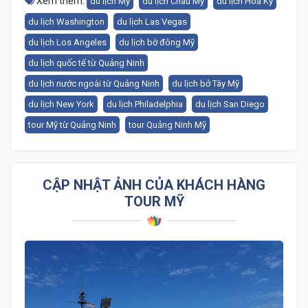
Xem thêm:
du lịch Mỹ
du lịch Châu Mỹ
du lịch Hoa Kỳ
du lịch Washington
du lịch Las Vegas
du lịch Los Angeles
du lịch bờ đông Mỹ
du lịch quốc tế từ Quảng Ninh
du lịch nước ngoài từ Quảng Ninh
du lịch bở Tây Mỹ
du lịch New York
du lịch Philadelphia
du lịch San Diego
tour Mỹ từ Quảng Ninh
tour Quảng Ninh Mỹ
CẬP NHẬT ẢNH CỦA KHÁCH HÀNG
TOUR MỸ