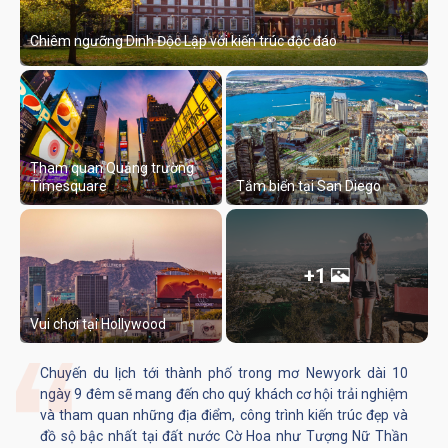
Chiêm ngưỡng Dinh Độc Lập với kiến trúc độc đáo
Tham quan Quảng trường
Timesquare
Tắm biển tại San Diego
+1
Vui chơi tại Hollywood
Chuyến du lịch tới thành phố trong mơ Newyork dài 10
ngày 9 đêm sẽ mang đến cho quý khách cơ hội trải nghiệm
và tham quan những địa điểm, công trình kiến trúc đẹp và
đồ sộ bậc nhất tại đất nước Cờ Hoa như Tượng Nữ Thần