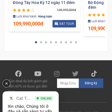
Đông Tây Hoa Kỳ 12 ngày 11 đêm
Bờ Đông Tây
đêm
130,990,000đ
đ
Lịch khởi hành:
Hàng tuần
Lịch khởi hành
109,990,000đ
ĐẶT TOUR
109,990,0
Các deal du lịch giảm giá
Đăng ký
đến 60% sẽ được gửi đến
bạn
Cat Tour
ONLINE
Xin chào, Chúng tôi ở 
đây và sẵn sàng tư vấn. 