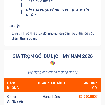
TRÊN MÁY BAY)
HÃY LỰA CHỌN CÔNG TY DU LỊCH UY TÍN
NHẤT!
Lưu ý:
Lịch trình có thể thay đổi nhưng vẫn đảm bảo đầy đủ các
điểm tham quan.
GIÁ TRỌN GÓI DU LỊCH MỸ NĂM 2026
(Áp dụng cho khách lẻ ghép đoàn)
HÀNG
NGÀY KHỞI HÀNH
GIÁ TRỌN
KHÔNG
GÓI
China
Hàng tháng
82,990,000đ
Air/Eva Air