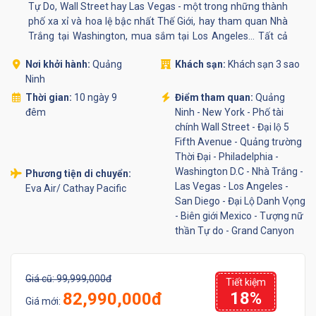
Tự Do, Wall Street hay Las Vegas - một trong những thành
phố xa xỉ và hoa lệ bậc nhất Thế Giới, hay tham quan Nhà
Trắng tại Washington, mua sắm tại Los Angeles... Tất cả
đều là những trải nghiệm trong mơ mà bất cứ một người
Nơi khởi hành:
Quảng
Khách sạn:
Khách sạn 3 sao
nào cũng mong muốn được tận hưởng một lần trong đời.
Ninh
Thời gian:
10 ngày 9
Điểm tham quan:
Quảng
đêm
Ninh - New York - Phố tài
chính Wall Street - Đại lộ 5
Fifth Avenue - Quảng trường
Thời Đại - Philadelphia -
Washington D.C - Nhà Trắng -
Phương tiện di chuyển:
Las Vegas - Los Angeles -
Eva Air/ Cathay Pacific
San Diego - Đại Lộ Danh Vọng
- Biên giới Mexico - Tượng nữ
thần Tự do - Grand Canyon
Giá cũ:
99,999,000đ
Tiết kiệm
18%
82,990,000đ
Giá mới: