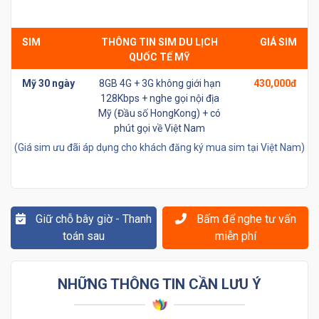
SIM
THÔNG TIN SIM DU LỊCH
GIÁ SIM
QUỐC TẾ MỸ
Mỹ 30 ngày
8GB 4G + 3G không giới hạn
430,000đ
128Kbps + nghe gọi nội địa
Mỹ (Đầu số HongKong) + có
phút gọi về Việt Nam
(Giá sim ưu đãi áp dụng cho khách đăng ký mua sim tại Việt Nam)
Giữ chỗ bây giờ - Thanh
Bấm để nghe tư vấn
toán sau
miễn phí
NHỮNG THÔNG TIN CẦN LƯU Ý