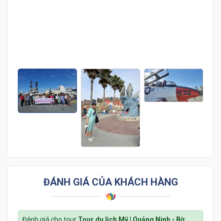
Hàng ngàn khách hàng đã lựa chọn Cattour
Vietnam - Bấm vào ảnh để xem thêm về chúng
tôi nhé!
ĐÁNH GIÁ CỦA KHÁCH HÀNG
Đánh giá cho tour
Tour du lịch Mỹ | Quảng Ninh - Bờ