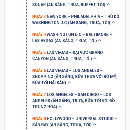
SQUAR (ĂN SÁNG, TRƯA, BUFFET TỐI)
NGÀY 3
NEW YORK – PHILADELPHIA – THỦ ĐÔ
WASHINGTON D.C (ĂN SÁNG, TRƯA, TỐI)
NGÀY 4
WASHINGTON D.C – BALTIMORE –
LAS VEGAS (ĂN SÁNG, TRƯA, TỐI)
NGÀY 5
LAS VEGAS – ĐẠI VỰC GRAND
CANYON (ĂN SÁNG, TRƯA, TỐI)
NGÀY 6
LAS VEGAS – LOS ANGELES –
SHOPPING (ĂN SÁNG, BỮA TRƯA VỚI BÒ MỸ,
BỮA TỐI HẢI SẢN)
NGÀY 7
LOS ANGELES – SAN DIEGO – LOS
ANGELES (ĂN SÁNG, TRƯA, BỮA TỐI VỚI ĐỒ
TRUNG HOA)
NGÀY 8
HOLLYWOOD – UNIVERSAL STUDIO –
SÂN BAY (ĂN SÁNG, TRƯA, TỐI)