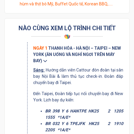
hùm và thịt bò Mỹ, Buffet Quốc tế, Korean BBQ,…..
NÀO CÙNG XEM LỘ TRÌNH CHI TIẾT
NGÀY 1
THANH HÓA - HÀ NỘI – TAIPEI – NEW
YORK (ĂN UỐNG VÀ NGHỈ NGƠI TRÊN MÁY
BAY)
Sáng:
Hướng dẫn viên Cattour đón đoàn tại sân
bay Nội Bài & làm thủ tục check-in. Đoàn đáp
chuyến bay đi Taipei.
Đến Taipei, Đoàn tiếp tục nối chuyến bay đi New
York. Lịch bay dự kiến:
BR 398 Y 6 HANTPE HK25 2 1205
1555 *1A/E*
BR 032 Y 6 TPEJFK HK25 2 1910
2205 *1A/E*