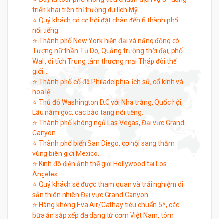
triển khai trên thị trường du lịch Mỹ.
⭐ Quý khách có cơ hội đặt chân đến 6 thành phố
nổi tiếng.
⭐ Thành phố New York hiện đại và năng động có:
Tượng nữ thần Tự Do, Quảng trường thời đại, phố
Wall, di tích Trung tâm thương mại Tháp đôi thế
giới….
⭐ Thành phố cố đô Philadelphia lịch sử, cổ kính và
hoa lệ.
⭐ Thủ đô Washington D.C với Nhà trắng, Quốc hội,
Lầu năm góc, các bảo tàng nổi tiếng.
⭐ Thành phố không ngủ Las Vegas, Đại vực Grand
Canyon.
⭐ Thành phố biển San Diego, cơ hội sang thăm
vùng biên giới Mexico.
⭐ Kinh đô điện ảnh thế giới Hollywood tại Los
Angeles.
⭐ Quý khách sẽ được tham quan và trải nghiệm di
sản thiên nhiên Đại vực Grand Canyon.
⭐ Hàng không Eva Air/Cathay tiêu chuẩn 5*, các
bữa ăn sắp xếp đa dạng từ cơm Việt Nam, tôm