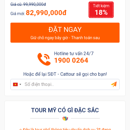
Giá cũ:
99,990,000đ
Tiết kiệm
18%
82,990,000đ
Giá mới:
ĐẶT NGAY
Giữ chỗ ngay bây giờ - Thanh toán sau
Hotline tư vấn 24/7
1900 0264
Hoặc để lại SĐT - Cattour sẽ gọi cho bạn!
Vietnam
+84
TOUR MỸ CÓ GÌ ĐẶC SẮC
⭐ Đây là tour phổ thông tiêu chuẩn dịch vụ 3* đang