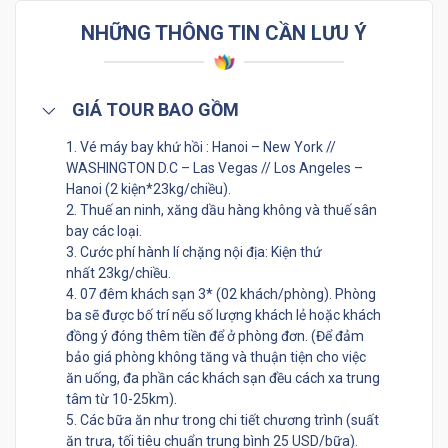
NHỮNG THÔNG TIN CẦN LƯU Ý
GIÁ TOUR BAO GỒM
1. Vé máy bay khứ hồi : Hanoi – New York //
WASHINGTON D.C – Las Vegas // Los Angeles –
Hanoi (2 kiện*23kg/chiều).
2. Thuế an ninh, xăng dầu hàng không và thuế sân
bay các loại.
3. Cước phí hành lí chặng nội địa: Kiện thứ
nhất 23kg/chiều.
4. 07 đêm khách sạn 3* (02 khách/phòng). Phòng
ba sẽ được bố trí nếu số lượng khách lẻ hoặc khách
đồng ý đóng thêm tiền để ở phòng đơn. (Để đảm
bảo giá phòng không tăng và thuận tiện cho việc
ăn uống, đa phần các khách sạn đều cách xa trung
tâm từ 10-25km).
5. Các bữa ăn như trong chi tiết chương trình (suất
ăn trưa, tối tiêu chuẩn trung bình 25 USD/bữa).