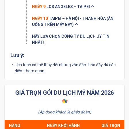
NGÀY 9
LOS ANGELES – TAIPEI
NGÀY 10
TAIPEI – HÀ NỘI - THANH HÓA (ĂN
UỐNG TRÊN MÁY BAY)
HÃY LỰA CHỌN CÔNG TY DU LỊCH UY TÍN
NHẤT!
Lưu ý:
Lịch trình có thể thay đổi nhưng vẫn đảm bảo đầy đủ các
điểm tham quan.
GIÁ TRỌN GÓI DU LỊCH MỸ NĂM 2026
(Áp dụng khách lẻ ghép đoàn)
HÀNG
NGÀY KHỞI HÀNH
GIÁ TRỌN