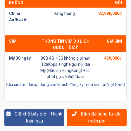
KHÔNG
GÓI
China
Hàng tháng
82,990,000đ
Air/Eva Air
SIM
THÔNG TIN SIM DU LỊCH
GIÁ SIM
QUỐC TẾ MỸ
Mỹ 30 ngày
8GB 4G + 3G không giới hạn
430,000đ
128Kbps + nghe gọi nội địa
Mỹ (Đầu số HongKong) + có
phút gọi về Việt Nam
(Giá sim ưu đãi áp dụng cho khách đăng ký mua sim tại Việt Nam)
Giữ chỗ bây giờ - Thanh
Bấm để nghe tư vấn
toán sau
miễn phí