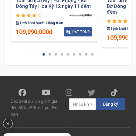
Tour du lịch Mỹ | Hải Phòng - Bờ
Tour du lịch 
Đông Tây Hoa Kỳ 12 ngày 11 đêm
Bờ Đông Tây
đêm
130,990,000đ
đ
Lịch khởi hành:
Hàng tuần
Lịch khởi hành
109,990,000đ
ĐẶT TOUR
109,990,0
Các deal du lịch giảm giá
Đăng ký
đến 60% sẽ được gửi đến
bạn