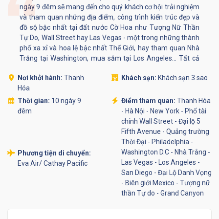
ngày 9 đêm sẽ mang đến cho quý khách cơ hội trải nghiệm
và tham quan những địa điểm, công trình kiến trúc đẹp và
đồ sộ bậc nhất tại đất nước Cờ Hoa như Tượng Nữ Thần
Tự Do, Wall Street hay Las Vegas - một trong những thành
phố xa xỉ và hoa lệ bậc nhất Thế Giới, hay tham quan Nhà
Trắng tại Washington, mua sắm tại Los Angeles... Tất cả
đều là những trải nghiệm trong mơ mà bất cứ một người
Nơi khởi hành:
Thanh
Khách sạn:
Khách sạn 3 sao
nào cũng mong muốn được tận hưởng một lần trong đời.
Hóa
Thời gian:
10 ngày 9
Điểm tham quan:
Thanh Hóa
đêm
- Hà Nội - New York - Phố tài
chính Wall Street - Đại lộ 5
Fifth Avenue - Quảng trường
Thời Đại - Philadelphia -
Washington D.C - Nhà Trắng -
Phương tiện di chuyển:
Las Vegas - Los Angeles -
Eva Air/ Cathay Pacific
San Diego - Đại Lộ Danh Vọng
- Biên giới Mexico - Tượng nữ
thần Tự do - Grand Canyon