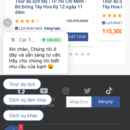
Tour du lịch Mỹ | TP. Hồ Chí Minh -
Tour du lịch 
Bờ Đông Tây Hoa Kỳ 12 ngày 11
Tây Hoa Kỳ 
đêm
đ
130,990,000đ
Lịch khởi hành
Lịch khởi hành:
Hàng tuần
115,300,0
109,990,000đ
ĐẶT TOUR
Cat Tour
ONLINE
Xin chào, Chúng tôi ở 
đây và sẵn sàng tư vấn. 
Hãy cho chúng tôi biết 
nhu cầu của bạn! 
Tour du lịch
Dịch vụ làm Visa
Các deal du lịch giảm giá
Đăng ký
đến 60% sẽ được gửi đến
bạn
Dịch vụ khác
1