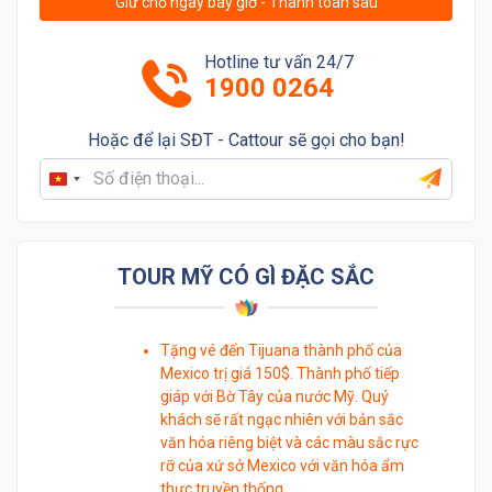
Giữ chỗ ngay bây giờ - Thanh toán sau
Hotline tư vấn 24/7
1900 0264
Hoặc để lại SĐT - Cattour sẽ gọi cho bạn!
Vietnam
+84
TOUR MỸ CÓ GÌ ĐẶC SẮC
Tặng vé đến Tijuana thành phố của
Mexico trị giá 150$. Thành phố tiếp
giáp với Bờ Tây của nước Mỹ. Quý
khách sẽ rất ngạc nhiên với bản sắc
văn hóa riêng biệt và các màu sắc rực
rỡ của xứ sở Mexico với văn hóa ẩm
thực truyền thống.