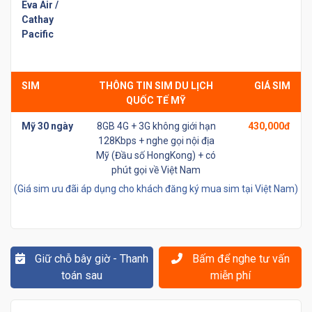
Eva Air /
Cathay
Pacific
SIM
THÔNG TIN SIM DU LỊCH
GIÁ SIM
QUỐC TẾ MỸ
Mỹ 30 ngày
8GB 4G + 3G không giới hạn
430,000đ
128Kbps + nghe gọi nội địa
Mỹ (Đầu số HongKong) + có
phút gọi về Việt Nam
(Giá sim ưu đãi áp dụng cho khách đăng ký mua sim tại Việt Nam)
Giữ chỗ bây giờ - Thanh
Bấm để nghe tư vấn
toán sau
miễn phí