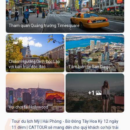
Tham quan Quảng trường Timesquare
Chiêm ngưỡng Dinh Độc Lập
với kiến trúc độc đáo
Tắm biển tại San Diego
+1
Vui chơi tại Hollywood
Tour du lịch Mỹ | Hải Phòng - Bờ Đông Tây Hoa Kỳ 12 ngày
11 đêm | CATTOUR sẽ mang đến cho quý khách cơ hội trải