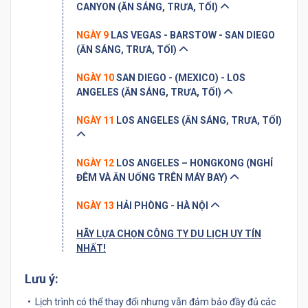
CANYON (ĂN SÁNG, TRƯA, TỐI)
NGÀY 9
LAS VEGAS - BARSTOW - SAN DIEGO
(ĂN SÁNG, TRƯA, TỐI)
NGÀY 10
SAN DIEGO - (MEXICO) - LOS
ANGELES (ĂN SÁNG, TRƯA, TỐI)
NGÀY 11
LOS ANGELES (ĂN SÁNG, TRƯA, TỐI)
NGÀY 12
LOS ANGELES – HONGKONG (NGHỈ
ĐÊM VÀ ĂN UỐNG TRÊN MÁY BAY)
NGÀY 13
HẢI PHÒNG - HÀ NỘI
HÃY LỰA CHỌN CÔNG TY DU LỊCH UY TÍN
NHẤT!
Lưu ý:
Lịch trình có thể thay đổi nhưng vẫn đảm bảo đầy đủ các