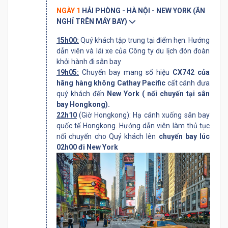
NGÀY 1
HẢI PHÒNG - HÀ NỘI - NEW YORK (ĂN
NGHỈ TRÊN MÁY BAY)
15h00:
Quý khách tập trung tại điểm hẹn. Hướng
dẫn viên và lái xe của Công ty du lịch đón đoàn
khởi hành đi sân bay
19h05:
Chuyến bay mang số hiệu
CX742 của
hãng hàng không Cathay Pacific
cất cánh đưa
quý khách đến
New York ( nối chuyến tại sân
bay Hongkong).
22h10
(Giờ Hongkong): Hạ cánh xuống sân bay
quốc tế Hongkong. Hướng dẫn viên làm thủ tục
nối chuyến cho Quý khách lên
chuyến bay lúc
02h00 đi New York