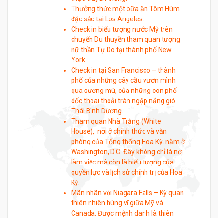
Thưởng thức một bữa ăn Tôm Hùm
đặc sắc tại Los Angeles.
Check in biểu tượng nước Mỹ trên
chuyến Du thuyền tham quan tượng
nữ thần Tự Do tại thành phố New
York
Check in tại San Francisco – thành
phố của những cây cầu vươn mình
qua sương mù, của những con phố
dốc thoai thoải tràn ngập nắng gió
Thái Bình Dương.
Tham quan Nhà Trắng (White
House), nơi ở chính thức và văn
phòng của Tổng thống Hoa Kỳ, nằm ở
Washington, D.C. Đây không chỉ là nơi
làm việc mà còn là biểu tượng của
quyền lực và lịch sử chính trị của Hoa
Kỳ.
Mãn nhãn với Niagara Falls – Kỳ quan
thiên nhiên hùng vĩ giữa Mỹ và
Canada. Được mệnh danh là thiên