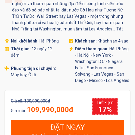
nghiệm và tham quan những địa điểm, công trình kiến trúc
đẹp và đồ sộ bậc nhất tại đất nước Cờ Hoa như Tượng Nữ
Thần Tự Do, Wall Street hay Las Vegas - một trong những
thành phố xa xỉ và hoa lệ bậc nhất Thế Giới, hay tham quan
Nhà Trắng tại Washington, mua sắm tại Los Angeles... Tất
cả đều là những trải nghiệm trong mơ mà bất cứ một
Nơi khởi hành:
Hải Phòng
Khách sạn:
Khách sạn 4 sao
người nào cũng mong muốn được tận hưởng một lần trong
đời.
Thời gian:
13 ngày 12
Điểm tham quan:
Hải Phòng
đêm
- Hà Nội - New York -
Washington D.C - Niagara
Falls - San Francisco -
Phương tiện di chuyển:
Solvang - Las Vegas - San
Máy bay, Ô tô
Diego - Mexico - Los Angeles
Giá cũ:
130,990,000đ
Tiết kiệm
17%
109,990,000đ
Giá mới:
ĐẶT NGAY