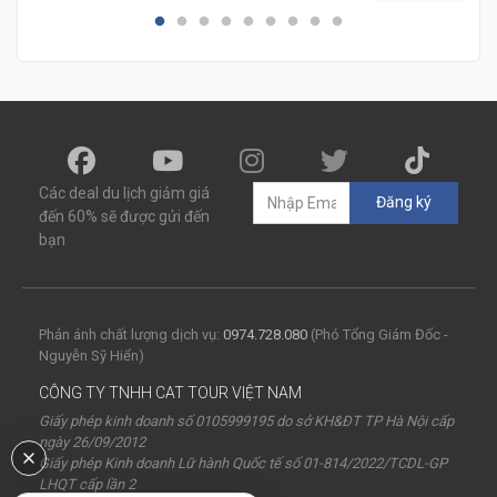
Các deal du lịch giảm giá
Đăng ký
đến 60% sẽ được gửi đến
bạn
Phản ánh chất lượng dịch vụ:
0974.728.080
(Phó Tổng Giám Đốc -
Nguyễn Sỹ Hiển)
CÔNG TY TNHH CAT TOUR VIỆT NAM
Giấy phép kinh doanh số 0105999195 do sở KH&ĐT TP Hà Nội cấp
ngày 26/09/2012
Giấy phép Kinh doanh Lữ hành Quốc tế số 01-814/2022/TCDL-GP
LHQT cấp lần 2