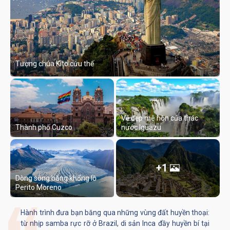
Tượng chúa Kito cứu thế
Vẻ đẹp mê hồn của thác
Thành phố Cuzco
nước Iguazu
+1
Dòng sông băng khổng lồ
Perito Moreno
Hành trình đưa bạn băng qua những vùng đất huyền thoại:
từ nhịp samba rực rỡ ở Brazil, di sản Inca đầy huyền bí tại