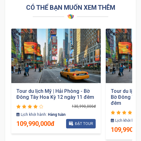
CÓ THỂ BẠN MUỐN XEM THÊM
Tour du lịch Mỹ | Hải Phòng - Bờ
Tour du lịch 
Đông Tây Hoa Kỳ 12 ngày 11 đêm
Bờ Đông Tây
đêm
130,990,000đ
đ
Lịch khởi hành:
Hàng tuần
Lịch khởi hành
109,990,000đ
ĐẶT TOUR
109,990,0