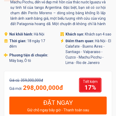
Machu Picchu, đến vẻ đẹp mê hồn của thác nước Iguazu và
sự tinh tế của tango Argentina. Đặc biệt, bạn sẽ có cơ hội
chạm đến Perito Moreno – dòng sông băng khổng lồ lấp
lánh ánh xanh băng giá, một biểu tượng vĩnh cửu của vùng
đất Patagonia hoang dã. Một chuyến đi không chỉ là hành
trình địa lý, mà là chuyến phiêu lưu của cảm xúc, ký ức và
Nơi khởi hành:
Hà Nội
Khách sạn:
Khách sạn 4 sao
sự choáng ngợp trước vẻ đẹp nguyên sơ nhất của hành
tinh.
Thời gian:
18 ngày 17
Điểm tham quan:
Hà Nội - El
đêm
Calafate - Bueno Aires -
Santiago - Valparaiso -
Phương tiện di chuyển:
Cuzco - Machu Picchu -
Máy bay, Ô tô
Lima - Rio de Janeiro
Giá cũ:
359,000,000đ
Tiết kiệm
17%
298,000,000đ
Giá mới:
ĐẶT NGAY
Giữ chỗ ngay bây giờ - Thanh toán sau