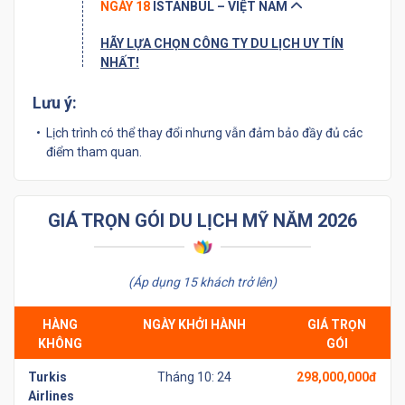
NGÀY 18
ISTANBUL – VIỆT NAM
HÃY LỰA CHỌN CÔNG TY DU LỊCH UY TÍN
NHẤT!
Lưu ý:
Lịch trình có thể thay đổi nhưng vẫn đảm bảo đầy đủ các
điểm tham quan.
GIÁ TRỌN GÓI DU LỊCH MỸ NĂM 2026
(Áp dụng 15 khách trở lên)
HÀNG
NGÀY KHỞI HÀNH
GIÁ TRỌN
KHÔNG
GÓI
Turkis
Tháng 10: 24
298,000,000đ
Airlines