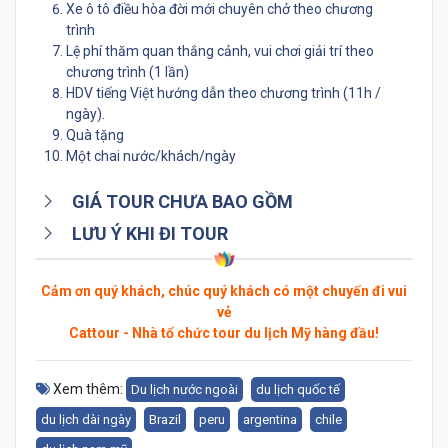
Xe ô tô điều hòa đời mới chuyên chở theo chương
trình
Lệ phí thăm quan thắng cảnh, vui chơi giải trí theo
chương trình (1 lần)
HDV tiếng Việt hướng dẫn theo chương trình (11h /
ngày).
Quà tặng
Một chai nước/khách/ngày
GIÁ TOUR CHƯA BAO GỒM
LƯU Ý KHI ĐI TOUR
Cảm ơn quý khách, chúc quý khách có một chuyến đi vui
vẻ
Cattour - Nhà tổ chức tour du lịch Mỹ hàng đầu!
Xem thêm:
Du lịch nước ngoài
du lịch quốc tế
du lịch dài ngày
Brazil
peru
argentina
chile