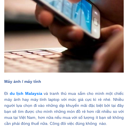
Máy ảnh / máy tính
Đi
du lịch Malaysia
và tranh thủ mua sắm cho mình một chiếc
máy ảnh hay máy tính laptop với mức giá cực kì rẻ nhé. Nhiều
người lựa chọn đi vào những dịp khuyến mãi đặc biệt bởi tại đây
bạn sẽ tìm được cho mình những món đồ rẻ hơn rất nhiều so với
mua tại Việt Nam, hơn nữa nếu mua với số lượng ít bạn sẽ không
cần phải đóng thuế nữa. Công đôi việc đúng không nào.