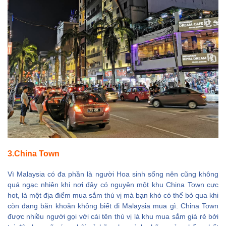
3.China Town
Vì Malaysia có đa phần là người Hoa sinh sống nên cũng không
quá ngạc nhiên khi nơi đây có nguyên một khu China Town cực
hot, là một địa điểm mua sắm thú vị mà bạn khó có thể bỏ qua khi
còn đang băn khoăn không biết đi Malaysia mua gì. China Town
được nhiều người gọi với cái tên thú vị là khu mua sắm giá rẻ bởi