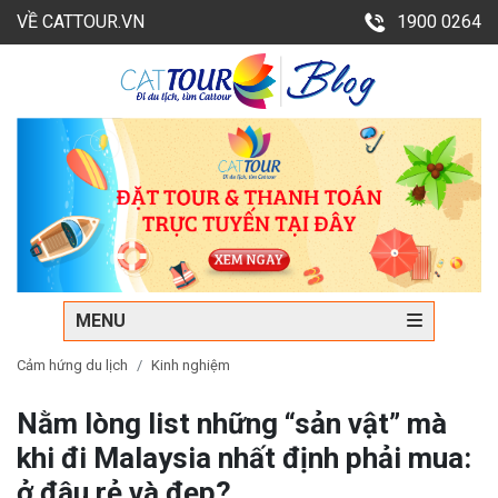
VỀ CATTOUR.VN
1900 0264
MENU
Cảm hứng du lịch
Kinh nghiệm
Nằm lòng list những “sản vật” mà
khi đi Malaysia nhất định phải mua:
ở đâu rẻ và đẹp?