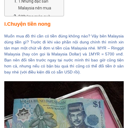
1.Những đặc sản
Malaysia nên mua
2.Những món quà
I.Chuyện tiền nong
lưu niệm nổi tiếng
Malaysia
Muốn mua đồ thì cần có tiền đúng không nào? Vậy bên Malaysia
3.Các món đồ điện
dùng tiền gì? Trước đi khi vào phần nội dung chính thì mình xin
tử ở Malaysia
tản mạn một chút về đơn vị tiền của Malaysia nhé. MYR – Ringgit
Malaysia (hay còn gọi là Malaysia Dollar) và 1MYR = 5700 vnđ.
4.Quần áo làm quà
Bạn nên đổi tiền trước ngay tại nước mình thì bao giờ cũng tiện
cho trẻ em
hơn cả, nhưng nếu có bận bịu quá thì cũng có thể đổi tiền ở sân
III.Những địa chỉ mua
bay nhé (với điều kiện đã có sẵn USD rồi).
sắm nổi tiếng ở
Malaysia
1.Suria KLCC
Shopping Mall
2.Bukit Bintang
3.China Town
4.Trung tâm thương