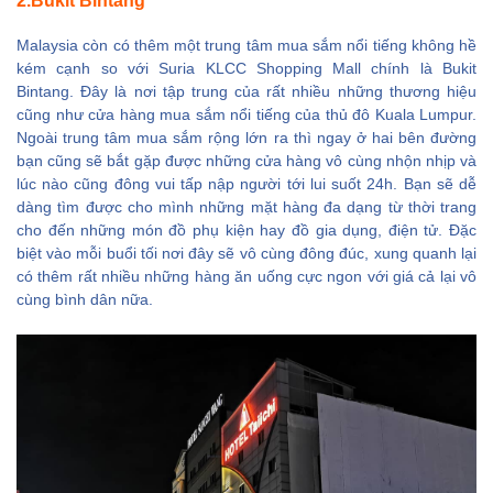
2.Bukit Bintang
Malaysia còn có thêm một trung tâm mua sắm nổi tiếng không hề
kém cạnh so với Suria KLCC Shopping Mall chính là Bukit
Bintang. Đây là nơi tập trung của rất nhiều những thương hiệu
cũng như cửa hàng mua sắm nổi tiếng của thủ đô Kuala Lumpur.
Ngoài trung tâm mua sắm rộng lớn ra thì ngay ở hai bên đường
bạn cũng sẽ bắt gặp được những cửa hàng vô cùng nhộn nhịp và
lúc nào cũng đông vui tấp nập người tới lui suốt 24h. Bạn sẽ dễ
dàng tìm được cho mình những mặt hàng đa dạng từ thời trang
cho đến những món đồ phụ kiện hay đồ gia dụng, điện tử. Đặc
biệt vào mỗi buổi tối nơi đây sẽ vô cùng đông đúc, xung quanh lại
có thêm rất nhiều những hàng ăn uống cực ngon với giá cả lại vô
cùng bình dân nữa.