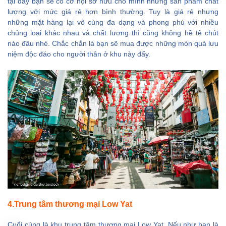
tại đây bạn sẽ có cơ hội sở hữu cho mình những sản phẩm chất
lượng với mức giá rẻ hơn bình thường. Tuy là giá rẻ nhưng
những mặt hàng lại vô cùng đa dạng và phong phú với nhiều
chủng loại khác nhau và chất lượng thì cũng không hề tệ chút
nào đâu nhé. Chắc chắn là bạn sẽ mua được những món quà lưu
niệm độc đáo cho người thân ở khu này đấy.
4.Trung tâm thương mại Low Yat
Cuối cùng là khu trung tâm thương mại Low Yat. Nếu như bạn là