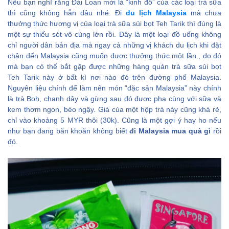
Nếu bạn nghĩ rằng Đài Loan mới là “kinh đô” của các loại trà sữa
thì cũng không hẳn đâu nhé. Đi
du lịch Malaysia
mà chưa
thưởng thức hương vị của loại trà sữa sủi bọt Teh Tarik thì đúng là
một sự thiếu sót vô cùng lớn rồi. Đây là một loại đồ uống không
chỉ người dân bản địa mà ngay cả những vị khách du lịch khi đặt
chân đến Malaysia cũng muốn được thưởng thức một lần , do đó
mà bạn có thể bắt gặp được những hàng quán trà sữa sủi bọt
Teh Tarik này ở bất kì nơi nào đó trên đường phố Malaysia.
Nguyên liệu chính để làm nên món “đặc sản Malaysia” này chính
là trà Boh, chanh dây và gừng sau đó được pha cùng với sữa và
kem thơm ngon, béo ngậy. Giá của một hộp trà này cũng khá rẻ,
chỉ vào khoảng 5 MYR thôi (30k). Cũng là một gợi ý hay ho nếu
như bạn đang băn khoăn không biết
đi Malaysia mua quà gì
rồi
đó.