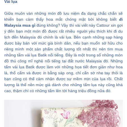
Vải lụa
Giữa muôn vàn những món đồ lưu niệm đa dạng chắc chắn sẽ
khiến bạn cảm thấy hoa mắt chóng mặt bởi không biết
đi
Malaysia mua gì
đúng không? Vậy thì vài viết này Cattour xin gợi
ý đến bạn một món đồ được rất nhiều người yêu thích khi đi du
lịch đến Malaysia đó chính là vải lụa. Bên cạnh những sạp hàng
được bày bán với mức giá bình dân, nếu bạn muốn sở hữu cho
riêng mình một sản phẩm chất lượng tốt nhất thì nên tìm mua
những tấm vải lụa Batik nổi tiếng. Đây là một trong số những món
đồ thủ công mĩ nghệ nổi tiếng tại đất nước Malaysia đó. Những
tấm vải lụa Batik được làm với những họa tiết đơn giản như hoa
lá, thổ cẩm và được in bằng sáp ong, chỉ cẩn sờ nhẹ tay thôi là
bạn cũng có thể cảm nhận được sự mềm mịn của lụa rồi. Chất
lượng là thế nên mức giá dành cho những tấm lụa này cũng khá
cao, thậm chí có những tấm lên tới hàng triệu đồng nữa đó.