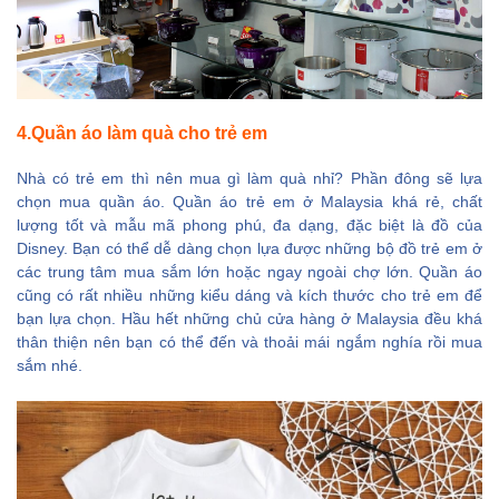
4.Quần áo làm quà cho trẻ em
Nhà có trẻ em thì nên mua gì làm quà nhỉ? Phần đông sẽ lựa
chọn mua quần áo. Quần áo trẻ em ở Malaysia khá rẻ, chất
lượng tốt và mẫu mã phong phú, đa dạng, đặc biệt là đồ của
Disney. Bạn có thể dễ dàng chọn lựa được những bộ đồ trẻ em ở
các trung tâm mua sắm lớn hoặc ngay ngoài chợ lớn. Quần áo
cũng có rất nhiều những kiểu dáng và kích thước cho trẻ em để
bạn lựa chọn. Hầu hết những chủ cửa hàng ở Malaysia đều khá
thân thiện nên bạn có thể đến và thoải mái ngắm nghía rồi mua
sắm nhé.