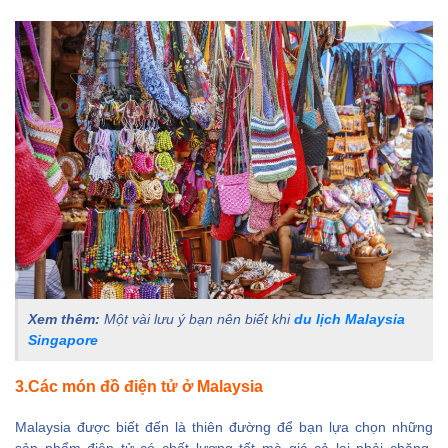
Xem thêm:
Một vài lưu ý bạn nên biết khi
du lịch Malaysia
Singapore
3.Các món đồ điện tử ở Malaysia
Malaysia được biết đến là thiên đường
để bạn lựa chọn những
sản phẩm điện tử có chất lượng tốt mà giá cả lại phải chăng.