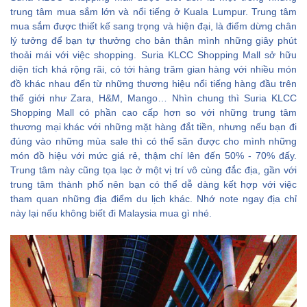
trung tâm mua sắm lớn và nổi tiếng ở Kuala Lumpur. Trung tâm
mua sắm được thiết kế sang trọng và hiện đại, là điểm dừng chân
lý tưởng để bạn tự thưởng cho bản thân mình những giây phút
thoải mái với việc shopping. Suria KLCC Shopping Mall sở hữu
diện tích khá rộng rãi, có tới hàng trăm gian hàng với nhiều món
đồ khác nhau đến từ những thương hiệu nổi tiếng hàng đầu trên
thế giới như Zara, H&M, Mango… Nhìn chung thì Suria KLCC
Shopping Mall có phần cao cấp hơn so với những trung tâm
thương mại khác với những mặt hàng đắt tiền, nhưng nếu bạn đi
đúng vào những mùa sale thì có thể săn được cho mình những
món đồ hiệu với mức giá rẻ, thậm chí lên đến 50% - 70% đấy.
Trung tâm này cũng tọa lạc ở một vị trí vô cùng đắc địa, gần với
trung tâm thành phố nên bạn có thể dễ dàng kết hợp với việc
tham quan những địa điểm du lịch khác. Nhớ note ngay địa chỉ
này lại nếu không biết đi Malaysia mua gì nhé.