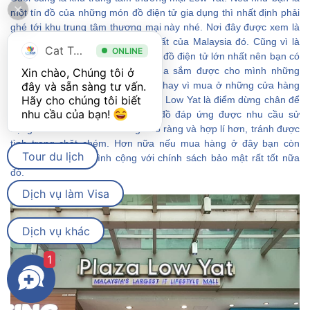
một tín đồ của những món đồ điện tử gia dụng thì nhất định phải
ghé tới khu trung tâm thương mại này nhé. Nơi đây được xem là
một nơi mua sắm đồ điện lớn nhất của Malaysia đó. Cũng vì là
Cat Tour
ONLINE
nơi tập trung của các thương hiệu đồ điện tử lớn nhất nên bạn có
thể thoải mái ngắm nghía và mua sắm được cho mình những
Xin chào, Chúng tôi ở 
món đồ với chất lượng tốt nhất. Thay vì mua ở những cửa hàng
đây và sẵn sàng tư vấn. 
Hãy cho chúng tôi biết 
bán lẻ thì nhiều người đã lựa chọn Low Yat là điểm dừng chân để
nhu cầu của bạn! 
tìm kiếm cho mình những món đồ đáp ứng được nhu cầu sử
dụng của bản thân với mức giá rõ ràng và hợp lí hơn, tránh được
tình trạng chặt chém. Hơn nữa nếu mua hàng ở đây bạn còn
Tour du lịch
được tư vấn nhiệt tình cộng với chính sách bảo mật rất tốt nữa
đó.
Dịch vụ làm Visa
Dịch vụ khác
1