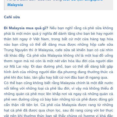
Malaysia
Café sữa
Đi Malaysia mua quà gì?
Nếu bạn nghĩ rằng cà phê sữa không
phải là một món quà ý nghĩa để dành tặng cho bạn bè hay người
thân bởi ngay ở Việt Nam, trong bất cứ một cửa hàng tạp hóa
nào bạn cũng có thể dễ dàng mua được những hộp cafe sữa
Trung Nguyên thì ở Malaysia, cafe sữa sẽ khiến bạn có cái nhìn
rất khác đấy. Cà phê sữa Malaysia không chỉ là một loại đồ uống
thơm ngon mà nó còn là một nét văn hóa lâu đời của người dân
xứ Mã Lai này. Đi dạo đường phố, bạn có thể dễ dàng bắt gặp
hình ảnh của những người dân địa phương đang thưởng thức cà
phê khi đọc báo, tán gẫu hay bất cứ nơi đâu bạn đi ngang qua.
Có thể bạn cũng không biết rằng Malaysia chính là một đất nước
nổi tiếng với những loại cà phê lâu đời, vì vậy mà không thiếu đi
những quán cà phê mọc lên khắp nơi và ngay cả những quán cà
phê ven đường cũng có bày bán những túi cà phê được đóng gói
cẩn thận rất tiện lợi. Cà phê của Malaysia được rang từ những
hạt cà phê đã được qua chọn lọc, sau đó rang cùng với bơ thực
vật nên khi thưởng thức bạn sẽ thấy chúng có hương vị khá đặc