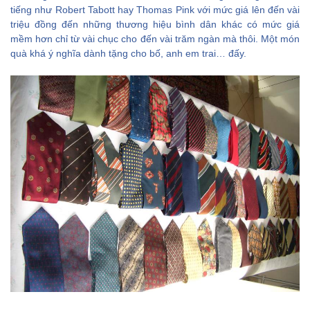
tiếng như Robert Tabott hay Thomas Pink với mức giá lên đến vài
triệu đồng đến những thương hiệu bình dân khác có mức giá
mềm hơn chỉ từ vài chục cho đến vài trăm ngàn mà thôi. Một món
quà khá ý nghĩa dành tặng cho bố, anh em trai… đấy.