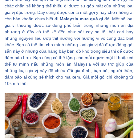
chắc chắn sẽ không thể thiếu đi được sự góp mặt của những loại
gia vị đặc trưng. Đây cũng được coi là một gợi ý hay cho những ai
còn băn khoăn chưa biết
đi Malaysia mua quà gì
đó! Một số loại
gia vị thường được sử dụng phổ biến trong những món ăn địa
phương ở đây có thể kể đến như sốt cay sa tế, bột cari hay
những nguyên liệu ướp thịt nướng với hương vị vô cùng đặc biệt
khác. Bạn có thể tìm cho mình những loại gia vị đã được đóng gói
sẵn này ở những cửa hàng bày bán đồ khô trong siêu thị để được
đảm bảo hơn. Bạn cũng có thể tặng cho mỗi người một ít hoặc có
thể tự mình nấu những món ăn Malaysia với sự trợ giúp của
những loại gia vị này để chiêu đãi gia đình, bạn bè, người thân,
đảm bảo ai cũng sẽ thích cho mà xem. Giá mỗi gói chỉ khoảng từ
10k mà thôi.