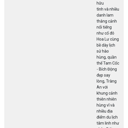
hữu
tình và nhiều
danh lam
thắng cảnh
nổi tiếng
như cố đô
Hoa Lư cùng
bề dày lịch
sử hào
hùng, quần
thể Tam Cốc
- Bích Động
đẹp say
lòng, Tràng
An với
khung cảnh
thiên nhiên
hùng vĩ và
nhiều địa
điểm du lịch
tâm linh như