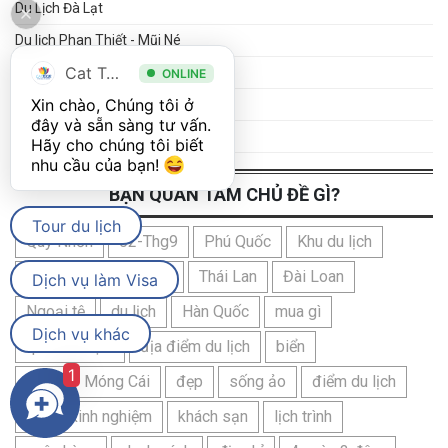
Du Lịch Đà Lạt
Du lịch Phan Thiết - Mũi Né
Cat Tour
Du Lịch Cát Bà
ONLINE
Xin chào, Chúng tôi ở 
Du Lịch Móng Cái - Trà Cổ
đây và sẵn sàng tư vấn. 
Du Lịch Cô Tô
Hãy cho chúng tôi biết 
nhu cầu của bạn! 
BẠN QUAN TÂM CHỦ ĐỀ GÌ?
Tour du lịch
Quy Nhơn
02-Thg9
Phú Quốc
Khu du lịch
Cát Bà
Campuchia
Thái Lan
Đài Loan
Dịch vụ làm Visa
Ngoại tệ
du lịch
Hàn Quốc
mua gì
Dịch vụ khác
quà lưu niệm
địa điểm du lịch
biển
1
Trà Cổ - Móng Cái
đẹp
sống ảo
điểm du lịch
Ăn
kinh nghiệm
khách sạn
lịch trình