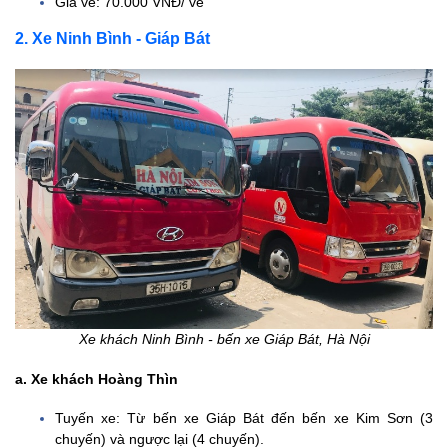
Giá vé: 70.000 VNĐ/ vé
a. Xe Non Nước
2. Xe Ninh Bình - Giáp Bát
Ninh Bình
b. Xe Tràng An
c. Xe Ninh Bình
Excursion
Transport
d. Xe Khánh An
Limousine
e. Duy Khang
Limousine
f. X.E Việt Nam
g. Anh Huy VIP
Xe khách Ninh Bình - bến xe Giáp Bát, Hà Nội
II. Một số lưu ý khi đi xe
Ninh Bình Hà Nội
a. Xe khách Hoàng Thìn
Tuyến xe: Từ bến xe Giáp Bát đến bến xe Kim Sơn (3
chuyến) và ngược lại (4 chuyến).