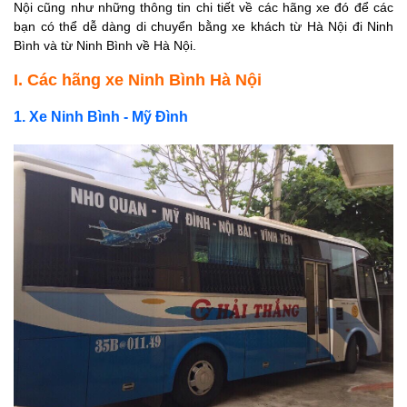
Nội cũng như những thông tin chi tiết về các hãng xe đó để các
Thùy Dương
bạn có thể dễ dàng di chuyển bằng xe khách từ Hà Nội đi Ninh
c. Xe khách
Bình và từ Ninh Bình về Hà Nội.
Trường Thành
I. Các hãng xe Ninh Bình Hà Nội
Ninh Bình
d. Xe khách
1. Xe Ninh Bình - Mỹ Đình
Quý Huệ
e. Nhà xe
Khánh Tùng
2. Xe Ninh Bình -
Giáp Bát
a. Xe khách
Hoàng Thìn
b. Xe khách
Đông Chín
c. Xe khách Vũ
Thưởng
d. Xe khách