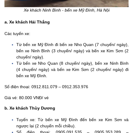
Cường Hưng
Xe khách Ninh Bình - bến xe Mỹ Đình, Hà Nội
e. Xe khách
a. Xe khách Hải Thắng
Anh Đông
f. Xe khách Bá
Các tuyến xe:
Đẹp
Từ bến xe Mỹ Đình đi bến xe Nho Quan (7 chuyến/ ngày),
g. Xe khách Lí
bến xe Ninh Bình (3 chuyến/ ngày) và bến xe Kim Sơn (2
Chỉ
chuyến/ ngày).
Từ bến xe Nho Quan (8 chuyến/ ngày), bến xe Ninh Bình
h. Xe khách
(4 chuyến/ ngày) và bến xe Kim Sơn (2 chuyến/ ngày) đi
Thiện Chiến
bến xe Mỹ Đình.
i. Xe khách Cát
Lợi
Số điện thoại: 0912.811.079 – 0912.353.976
k. Xe khách
Giá vé: 80.000 VNĐ/ vé
Ngọc Chỉnh
b. Xe khách Thùy Dương
l. Xe khách
Thắng Lợi
Tuyến xe: Từ bến xe Mỹ Đình đến bến xe Kim Sơn và
ngược lại (2 chuyến mỗi chiều).
m. Xe khách
Số điện thoại: 0905.091.535 – 0905.353.289 –