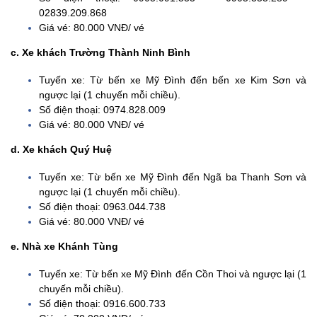
Hiền Tỉnh
02839.209.868
n. Xe khách Hải
Giá vé: 80.000 VNĐ/ vé
Thắng
c. Xe khách Trường Thành Ninh Bình
3. Xe Ninh Bình -
Tuyến xe: Từ bến xe Mỹ Đình đến bến xe Kim Sơn và
Nước Ngầm
ngược lại (1 chuyến mỗi chiều).
a. Xe khách
Số điện thoại: 0974.828.009
Quang Thắng
Giá vé: 80.000 VNĐ/ vé
Hà Nội
d. Xe khách Quý Huệ
b. Xe khách
Đông Chín
Tuyến xe: Từ bến xe Mỹ Đình đến Ngã ba Thanh Sơn và
ngược lại (1 chuyến mỗi chiều).
c. Xe khách
Số điện thoại: 0963.044.738
Ngọc Chỉnh
Giá vé: 80.000 VNĐ/ vé
d. Xe khách
e. Nhà xe Khánh Tùng
Mạnh Dũng –
Ninh Bình
Tuyến xe: Từ bến xe Mỹ Đình đến Cồn Thoi và ngược lại (1
chuyến mỗi chiều).
4. Xe limousine Ninh
Số điện thoại: 0916.600.733
Bình Hà Nội