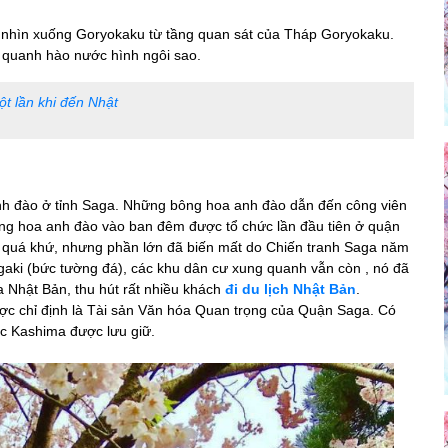
ng nhìn xuống Goryokaku từ tầng quan sát của Tháp Goryokaku.
 quanh hào nước hình ngôi sao.
t lần khi đến Nhật
anh đào ở tỉnh Saga. Những bông hoa anh đào dẫn đến công viên
g hoa anh đào vào ban đêm được tổ chức lần đầu tiên ở quận
g quá khứ, nhưng phần lớn đã biến mất do Chiến tranh Saga năm
aki (bức tường đá), các khu dân cư xung quanh vẫn còn , nó đã
a Nhật Bản, thu hút rất nhiều khách
đi du lịch Nhật Bản
.
c chỉ định là Tài sản Văn hóa Quan trọng của Quận Saga. Có
ộc Kashima được lưu giữ.