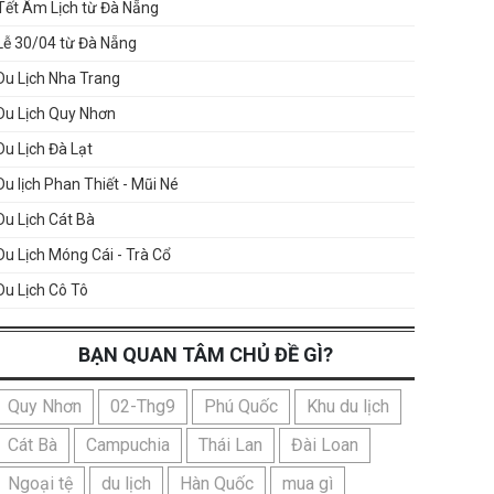
Tết Âm Lịch từ Đà Nẵng
Lễ 30/04 từ Đà Nẵng
Du Lịch Nha Trang
Du Lịch Quy Nhơn
Du Lịch Đà Lạt
Du lịch Phan Thiết - Mũi Né
Du Lịch Cát Bà
Du Lịch Móng Cái - Trà Cổ
Du Lịch Cô Tô
BẠN QUAN TÂM CHỦ ĐỀ GÌ?
Quy Nhơn
02-Thg9
Phú Quốc
Khu du lịch
Cát Bà
Campuchia
Thái Lan
Đài Loan
Ngoại tệ
du lịch
Hàn Quốc
mua gì