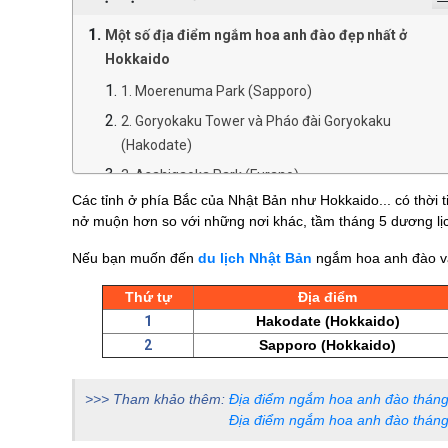
Một số địa điểm ngắm hoa anh đào đẹp nhất ở
Hokkaido
1. Moerenuma Park (Sapporo)
2. Goryokaku Tower và Pháo đài Goryokaku
(Hakodate)
3. Asahigaoka Park (Furano)
Các tỉnh ở phía Bắc của Nhật Bản như Hokkaido... có thời 
4. Mt. Tengu (Otaru)
nở muộn hơn so với những nơi khác, tầm tháng 5 dương lị
5. Công viên Asahikawa (Asahikawa)
Nếu bạn muốn đến
du lịch Nhật Bản
ngắm hoa anh đào và
Thời tiết Nhật Bản tháng 5
Thứ tự
Địa điểm
1
Hakodate (Hokkaido)
2
Sapporo (Hokkaido)
>>> Tham khảo thêm:
Địa điểm ngắm hoa anh đào tháng
Địa điểm ngắm hoa anh đào tháng