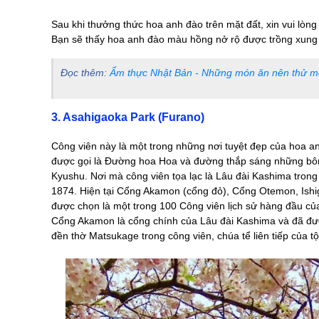
Sau khi thưởng thức hoa anh đào trên mặt đất, xin vui lò
Bạn sẽ thấy hoa anh đào màu hồng nở rộ được trồng xung
Đọc thêm:
Ẩm thực Nhật Bản - Những món ăn nên thử mộ
3. Asahigaoka Park (Furano)
Công viên này là một trong những nơi tuyệt đẹp của hoa 
được gọi là Đường hoa Hoa và đường thắp sáng những bôn
Kyushu. Nơi mà công viên tọa lạc là Lâu đài Kashima tron
1874. Hiện tại Cổng Akamon (cổng đỏ), Cổng Otemon, Ishig
được chọn là một trong 100 Công viên lịch sử hàng đầu củ
Cổng Akamon là cổng chính của Lâu đài Kashima và đã đượ
đền thờ Matsukage trong công viên, chúa tể liên tiếp của t