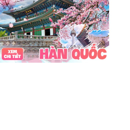
Vinpearl Cửa Hội
Water Fun
Công viên nước
Nhà phao
Quê Bác
tour Cửa Lò 2 ngày 1 đêm
Tuần Châu
Tàu Hỏa
Du lịch Cửa Lò 2 ngày 1 đêm
chùa Hương
hoa anh đào
Tết Nguyên Đán
Sài Gòn
Tết dương
Mộc Châu
Sapa
Yên Tử
Tam Chúc
chùa Tam Chúc
Chrismas
Bái Đính
Sa Pa
30Thg4
1Thg5
Châu Âu
Tây Nguyên
Nha Trang
Hong Kong
Hồng Kông
Mai Châu
biểu tượng may mắn
con vật may mắn
shibuya
osaka
du lịch Nhật Bản 7 ngày
khách sạn con nhộng
fukuoka
Lào
Fukushima
bar Nhật Bản