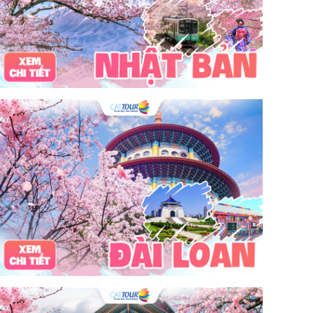
tour du lịch 3 ngày 2 đêm
hải sản
Đảo Lan Châu
Cẩm nang du lịch Của Lò
chợ Cửa Lò
tour du lịch Cửa Lò
địa điểm du lịch Cửa Lò
Cửa Lò ở đâu
Hạ Long
Đảo Hòn Ngư
Đảo Song Ngư
ATM
mới nhất
cẩm nang du lịch sầm sơn
ô tô
phượt
99k
buffet
lẩu
Tuyển dụng
Nhân viên Visa
Cát Bà.
Cô Tô
miền Bắc
miền Trung
miền Nam
đền độc cước
chi phí
giá
chợ
mùa đông
món ngon
quà vặt
Chơi gì
câu mực đêm
Dù bay
Lặn biển