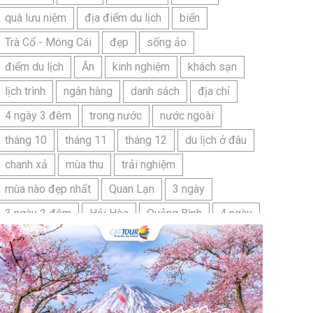
quà lưu niệm
địa điểm du lịch
biển
Trà Cổ - Móng Cái
đẹp
sống ảo
điểm du lịch
Ăn
kinh nghiệm
khách sạn
lịch trình
ngân hàng
danh sách
địa chỉ
4 ngày 3 đêm
trong nước
nước ngoài
tháng 10
tháng 11
tháng 12
du lịch ở đâu
chanh xả
mùa thu
trải nghiệm
mùa nào đẹp nhất
Quan Lạn
3 ngày
3 ngày 2 đêm
Hải Hòa
Quảng Bình
4 ngày
Bangkok
Bí quyết
Hải Tiến
Ninh Bình
Nhật Bản
du lịch sầm sơn cần chuẩn bị gì
bãi tắm sấm sơn
đặc sản sầm sơn
đặc sản du lịch sầm sơn