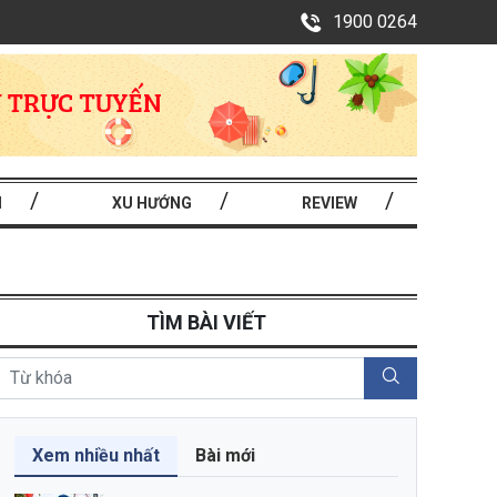
1900 0264
I
XU HƯỚNG
REVIEW
TÌM BÀI VIẾT
Xem nhiều nhất
Bài mới