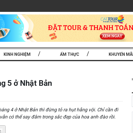
KINH NGHIỆM
ẨM THỰC
KHUYẾN MÃ
g 5 ở Nhật Bản
ng 4 ở Nhật Bản thì đừng tỏ ra hụt hẫng vội. Chỉ cần đi
vẫn có thể say đắm trong sắc đẹp của hoa anh đào rồi.