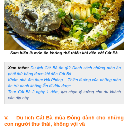
Sam biển là món ăn không thể thiếu khi đến với Cát Bà
Xem thêm:
Du lịch Cát Bà ăn gì? Danh sách những món ăn
phải thử bằng được khi đến Cát Bà
Khám phá ẩm thực Hải Phòng – Thiên đường của những món
ăn trứ danh không lẫn đi đâu được
Tour Cát Bà 2 ngày 1 đêm
, lựa chọn lý tưởng cho du khách
vào dịp này
V. Du lịch Cát Bà mùa Đông dành cho những
con người thư thái, không vội vã