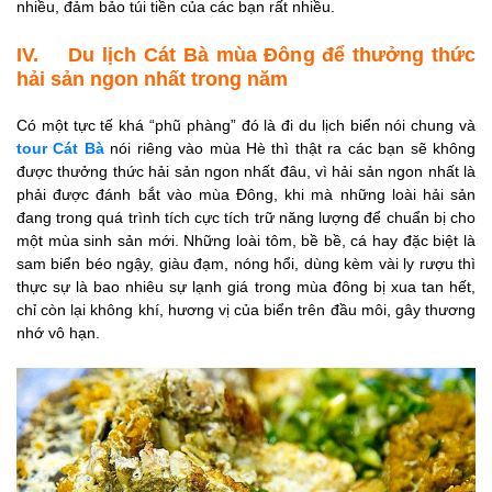
nhiều, đảm bảo túi tiền của các bạn rất nhiều.
IV. Du lịch Cát Bà mùa Đông để thưởng thức
hải sản ngon nhất trong năm
Có một tực tế khá “phũ phàng” đó là đi du lịch biển nói chung và
tour Cát Bà
nói riêng vào mùa Hè thì thật ra các bạn sẽ không
được thưởng thức hải sản ngon nhất đâu, vì hải sản ngon nhất là
phải được đánh bắt vào mùa Đông, khi mà những loài hải sản
đang trong quá trình tích cực tích trữ năng lượng để chuẩn bị cho
một mùa sinh sản mới. Những loài tôm, bề bề, cá hay đặc biệt là
sam biển béo ngậy, giàu đạm, nóng hổi, dùng kèm vài ly rượu thì
thực sự là bao nhiêu sự lạnh giá trong mùa đông bị xua tan hết,
chỉ còn lại không khí, hương vị của biển trên đầu môi, gây thương
nhớ vô hạn.