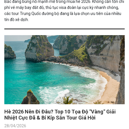
Bắc đang bùng nổ mạnh mẽ trong mùa hè 2026. Không cần tốn chi
phí vé máy bay đắt đỏ, thủ tục visa đoàn lại cực kỳ nhanh chóng,
các tour Trung Quốc đường bộ đang là lựa chọn ưu tiên của nhiều
tín đồ xê dịch.
Hè 2026 Nên Đi Đâu? Top 10 Tọa Độ "Vàng" Giải
Nhiệt Cực Đã & Bí Kíp Săn Tour Giá Hời
28/04/2026