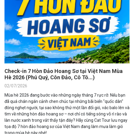
Check-in 7 Hòn Đảo Hoang Sơ tại Việt Nam Mùa
Hè 2026 (Phú Quý, Côn Đảo, Cô Tô...)
02/07/2026
Mùa hè 2026 đang bước vào những ngày tháng 7 rực rỡ. Nếu bạn
đã quá chán ngán cảnh chen chúc tại những bãi biển "quốc dân"
đông nghẹt người, tại sao không thử một lần đổi gió, vác balo lên và
tìm về những hòn đảo hoang sơ – nơi chỉ có tiếng sóng vỗ rì rào và
làn nước xanh trong vắt thấy tận đáy? Hãy cùng Cat Tour lưu ngay
tọa độ 7 hòn đảo hoang sơ của Việt Nam đang làm mưa làm gió
trong mùa hè này nhé!