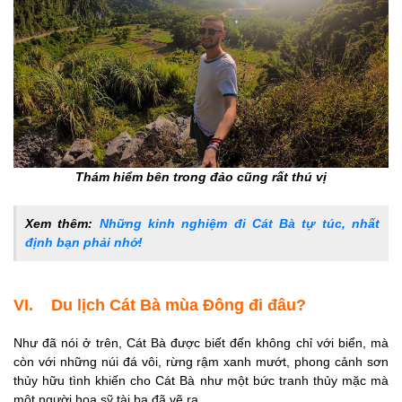
Thám hiểm bên trong đảo cũng rất thú vị
Xem thêm:
Những kinh nghiệm đi Cát Bà tự túc, nhất
định bạn phải nhớ!
VI. Du lịch Cát Bà mùa Đông đi đâu?
Như đã nói ở trên, Cát Bà được biết đến không chỉ với biển, mà
còn với những núi đá vôi, rừng rậm xanh mướt, phong cảnh sơn
thủy hữu tình khiến cho Cát Bà như một bức tranh thủy mặc mà
một người họa sỹ tài ba đã vẽ ra.