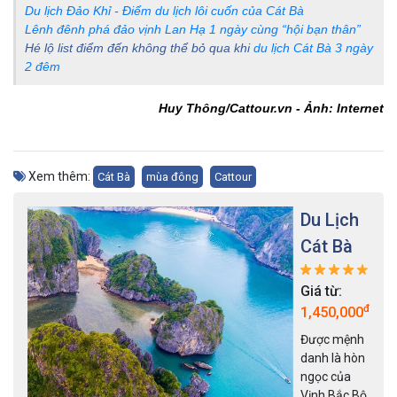
Du lịch Đảo Khỉ - Điểm du lịch lôi cuốn của Cát Bà
Lênh đênh phá đảo vịnh Lan Hạ 1 ngày cùng “hội bạn thân”
Hé lộ list điểm đến không thể bỏ qua khi
du lịch Cát Bà 3 ngày
2 đêm
Huy Thông/Cattour.vn - Ảnh: Internet
Xem thêm:
Cát Bà
mùa đông
Cattour
Du Lịch
Cát Bà
Giá từ:
đ
1,450,000
Được mệnh
danh là hòn
ngọc của
Vịnh Bắc Bộ,