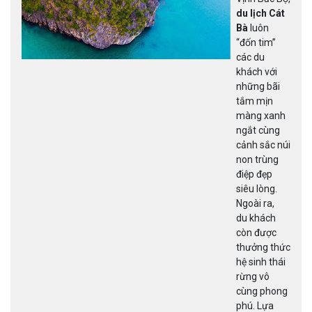
du lịch Cát
Bà
luôn
“đốn tim”
các du
khách với
những bãi
tắm mịn
màng xanh
ngắt cùng
cảnh sắc núi
non trùng
điệp đẹp
siêu lòng.
Ngoài ra,
du khách
còn được
thưởng thức
hệ sinh thái
rừng vô
cùng phong
phú. Lựa