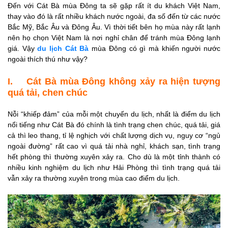
III. Du lịch Cát Bà mùa
Đến với Cát Bà mùa Đông ta sẽ gặp rất ít du khách Việt Nam,
Đông để có giá dịch vụ
thay vào đó là rất nhiều khách nước ngoài, đa số đến từ các nước
và giá phòng rẻ và cạnh
Bắc Mỹ, Bắc Âu và Đông Âu. Vì thời tiết bên họ mùa này rất lạnh
nên họ chọn Việt Nam là nơi nghỉ chân để tránh mùa Đông lạnh
tranh nhất
giá. Vậy
du lịch Cát Bà
mùa Đông có gì mà khiến người nước
IV. Du lịch Cát Bà mùa
ngoài thích thú như vậy?
Đông để thưởng thức
hải sản ngon nhất trong
I. Cát Bà mùa Đông không xảy ra
hiện tượng
năm
quá tải, chen chúc
V. Du lịch Cát Bà mùa
Nỗi “khiếp đảm” của mỗi một chuyến du lịch, nhất là điểm du lịch
Đông dành cho những
nổi tiếng như Cát Bà đó chính là tình trạng chen chúc, quá tải, giá
con người thư thái,
cả thì leo thang, tỉ lệ nghịch với chất lượng dịch vụ, nguy cơ “ngủ
không vội vã
ngoài đường” rất cao vì quá tải nhà nghỉ, khách sạn, tình trạng
hết phòng thì thường xuyên xảy ra. Cho dù là một tỉnh thành có
VI. Du lịch Cát Bà mùa
nhiều kinh nghiệm du lịch như Hải Phòng thì tình trạng quá tải
Đông đi đâu?
vẫn xảy ra thường xuyên trong mùa cao điểm du lịch.