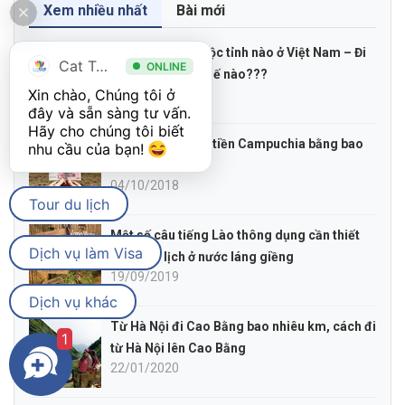
Xem nhiều nhất
Bài mới
Hội An ở đâu, thuộc tỉnh nào ở Việt Nam – Đi
Cat Tour
ONLINE
đến Hội An như thế nào???
Xin chào, Chúng tôi ở 
09/04/2019
đây và sẵn sàng tư vấn. 
Hãy cho chúng tôi biết 
100, 1000, 10000 tiền Campuchia bằng bao
nhu cầu của bạn! 
nhiêu tiền Việt
04/10/2018
Tour du lịch
Một số câu tiếng Lào thông dụng cần thiết
Dịch vụ làm Visa
khi đi du lịch ở nước láng giềng
19/09/2019
Dịch vụ khác
Từ Hà Nội đi Cao Bằng bao nhiêu km, cách đi
1
từ Hà Nội lên Cao Bằng
22/01/2020