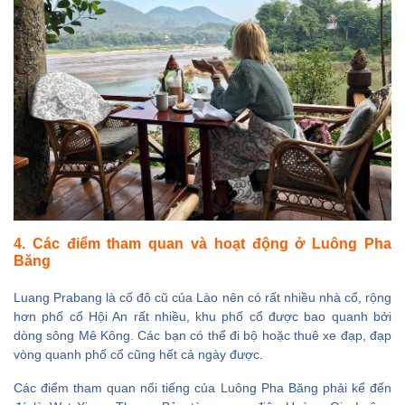
4. Các điểm tham quan và hoạt động ở Luông Pha
Băng
Luang Prabang là cố đô cũ của Lào nên có rất nhiều nhà cổ, rộng
hơn phố cổ Hội An rất nhiều, khu phố cổ được bao quanh bởi
dòng sông Mê Kông. Các bạn có thể đi bộ hoặc thuê xe đạp, đạp
vòng quanh phố cổ cũng hết cả ngày được.
Các điểm tham quan nổi tiếng của Luông Pha Băng phải kể đến