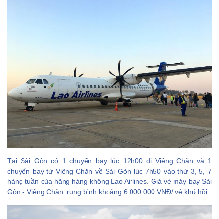
Luông Pha Băng
2. Phương tiện di
chuyển ở Luông Pha
Băng
3. Khách sạn ở
Luông Pha Băng
4. Các điểm tham
quan và hoạt động
ở Luông Pha Băng
5. Ăn gì và ăn ở đâu
khi đến Luông Pha
Băng
Tại Sài Gòn có 1 chuyến bay lúc 12h00 đi Viêng Chăn và 1
chuyến bay từ Viêng Chăn về Sài Gòn lúc 7h50 vào thứ 3, 5, 7
hàng tuần của hãng hàng không Lao Airlines. Giá vé máy bay Sài
Gòn - Viêng Chăn trung bình khoảng 6.000.000 VNĐ/ vé khứ hồi.