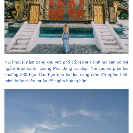
Núi Phousi nằm trong khu vực phố cổ, leo lên đỉnh núi bạn có thể
ngắm toàn cảnh Luông Pha Băng rất đẹp. Núi cao và phải leo
khoảng 330 bậc. Các bạn nên leo lúc sáng sớm để ngắm bình
minh hoặc chiều muộn để ngắm hoàng hôn.