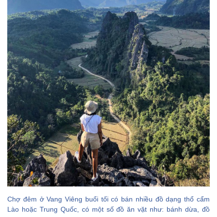
Chợ đêm ở Vang Viêng buổi tối có bán nhiều đồ dạng thổ cẩm
Lào hoặc Trung Quốc, có một số đồ ăn vặt như: bánh dừa, đồ