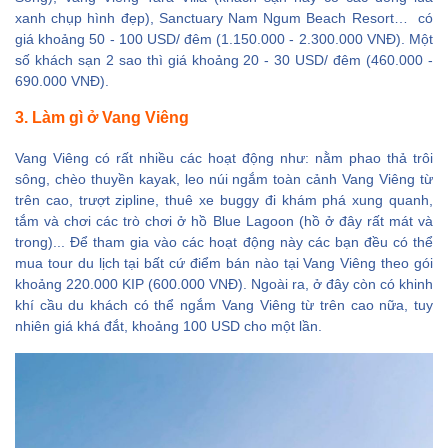
xanh chụp hình đẹp), Sanctuary Nam Ngum Beach Resort… có
giá khoảng 50 - 100 USD/ đêm (1.150.000 - 2.300.000 VNĐ). Một
số khách sạn 2 sao thì giá khoảng 20 - 30 USD/ đêm (460.000 -
690.000 VNĐ).
3. Làm gì ở Vang Viêng
Vang Viêng có rất nhiều các hoạt động như: nằm phao thả trôi
sông, chèo thuyền kayak, leo núi ngắm toàn cảnh Vang Viêng từ
trên cao, trượt zipline, thuê xe buggy đi khám phá xung quanh,
tắm và chơi các trò chơi ở hồ Blue Lagoon (hồ ở đây rất mát và
trong)... Để tham gia vào các hoạt động này các bạn đều có thể
mua tour du lịch tại bất cứ điểm bán nào tại Vang Viêng theo gói
khoảng 220.000 KIP (600.000 VNĐ). Ngoài ra, ở đây còn có khinh
khí cầu du khách có thể ngắm Vang Viêng từ trên cao nữa, tuy
nhiên giá khá đắt, khoảng 100 USD cho một lần.