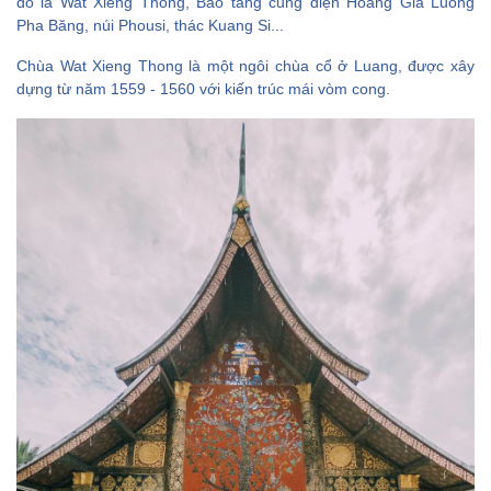
đó là Wat Xieng Thong, Bảo tàng cung điện Hoàng Gia Luông
Pha Băng, núi Phousi, thác Kuang Si...
Chùa Wat Xieng Thong là một ngôi chùa cổ ở Luang, được xây
dựng từ năm 1559 - 1560 với kiến trúc mái vòm cong.