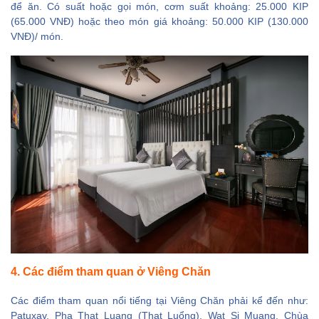
để ăn. Có suất hoặc gọi món, cơm suất khoảng: 25.000 KIP
(65.000 VNĐ) hoặc theo món giá khoảng: 50.000 KIP (130.000
VNĐ)/ món.
4. Các điểm tham quan ở Viêng Chăn
Các điểm tham quan nổi tiếng tại Viêng Chăn phải kể đến như:
Patuxay, Pha That Luang (Thạt Luổng), Wat Si Muang, Chùa