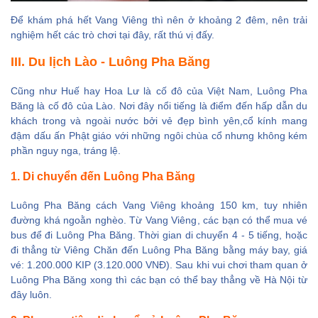
Để khám phá hết Vang Viêng thì nên ở khoảng 2 đêm, nên trải
nghiệm hết các trò chơi tại đây, rất thú vị đấy.
III. Du lịch Lào - Luông Pha Băng
Cũng như Huế hay Hoa Lư là cố đô của Việt Nam, Luông Pha
Băng là cố đô của Lào. Nơi đây nổi tiếng là điểm đến hấp dẫn du
khách trong và ngoài nước bởi vẻ đẹp bình yên,cổ kính mang
đậm dấu ấn Phật giáo với những ngôi chùa cổ nhưng không kém
phần nguy nga, tráng lệ.
1. Di chuyển đến Luông Pha Băng
Luông Pha Băng cách Vang Viêng khoảng 150 km, tuy nhiên
đường khá ngoằn nghèo. Từ Vang Viêng, các bạn có thể mua vé
bus để đi Luông Pha Băng. Thời gian di chuyển 4 - 5 tiếng, hoặc
đi thẳng từ Viêng Chăn đến Luông Pha Băng bằng máy bay, giá
vé: 1.200.000 KIP (3.120.000 VNĐ). Sau khi vui chơi tham quan ở
Luông Pha Băng xong thì các bạn có thể bay thẳng về Hà Nội từ
đây luôn.