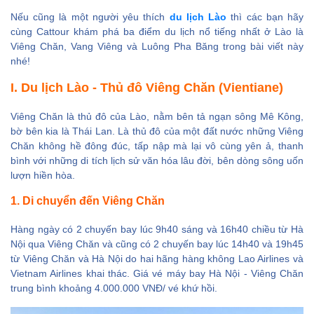
3. Khách sạn ở
Nếu cũng là một người yêu thích
du lịch Lào
thì các bạn hãy
Viêng Chăn
cùng Cattour khám phá ba điểm du lịch nổ tiếng nhất ở Lào là
4. Các điểm tham
Viêng Chăn, Vang Viêng và Luông Pha Băng trong bài viết này
nhé!
quan ở Viêng Chăn
5. Nhà hàng ở Viêng
I. Du lịch Lào - Thủ đô Viêng Chăn (Vientiane)
Chăn
Viêng Chăn là thủ đô của Lào, nằm bên tả ngạn sông Mê Kông,
II. Du lịch Lào - Vang
bờ bên kia là Thái Lan. Là thủ đô của một đất nước những Viêng
Viêng
Chăn không hề đông đúc, tấp nập mà lại vô cùng yên ả, thanh
1. Di chuyển đến
bình với những di tích lịch sử văn hóa lâu đời, bên dòng sông uốn
lượn hiền hòa.
Vang Viêng
2. Khách sạn ở Vang
1. Di chuyển đến Viêng Chăn
Viêng
Hàng ngày có 2 chuyến bay lúc 9h40 sáng và 16h40 chiều từ Hà
3. Làm gì ở Vang
Nội qua Viêng Chăn và cũng có 2 chuyến bay lúc 14h40 và 19h45
Viêng
từ Viêng Chăn và Hà Nội do hai hãng hàng không Lao Airlines và
Vietnam Airlines khai thác. Giá vé máy bay Hà Nội - Viêng Chăn
III. Du lịch Lào - Luông
trung bình khoảng 4.000.000 VNĐ/ vé khứ hồi.
Pha Băng
1. Di chuyển đến