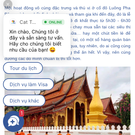
Một hoạt động vô cùng đặc trưng và thú vị ở cố đô Luông Pha
Băng mà bạn nhất định phải xem và tham gia khi đến đây, đó là lễ
khất thực. Tại đây, các nhà sư sẽ đi khất thực từ 5h30 - 6h30
Cat Tour
ONLINE
sáng. Các bạn có thể chuẩn bị đồ chay mua sẵn tại các siêu thị
Xin chào, Chúng tôi ở 
như: bánh trái, hoa quả, nước, sữa… hay một chút tiền lẻ để
đây và sẵn sàng tư vấn. 
cúng dường cho các nhà sư. Hiện tại, có một số hàng quán bán
Hãy cho chúng tôi biết 
xôi và ghế ngồi đợi các nhà sư đi qua, tuy nhiên, do ai cũng cúng
nhu cầu của bạn! 
xôi nên các nhà sư thường không thể ăn hết. Vì vậy, nên cúng
dường các đồ mình chuẩn bị thì tốt hơn.
Tour du lịch
Dịch vụ làm Visa
Dịch vụ khác
1