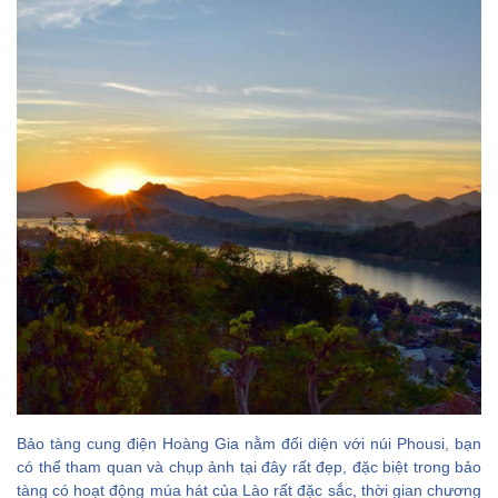
Bảo tàng cung điện Hoàng Gia nằm đối diện với núi Phousi, bạn
có thể tham quan và chụp ảnh tại đây rất đẹp, đặc biệt trong bảo
tàng có hoạt động múa hát của Lào rất đặc sắc, thời gian chương