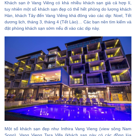
Khách sạn ở Vang Viêng có khá nhiều khách sạn giá cả hợp lí,
tuy nhiên một số khách sạn đẹp có thể hết phòng do lượng khách
Hàn, khách Tây đến Vang Viêng khá đông vào các dịp: Noel, Tết
dương lịch, tháng 3, tháng 4 (Tết Lào)… Các bạn nên tìm kiếm và
đặt phòng khách sạn sớm nếu đi vào các dịp này.
Một số khách sạn đẹp như Inthira Vang Vieng (view sông Nam
Song), Vang Vieng Tara Villa (khách sạn này có các đồng lúa