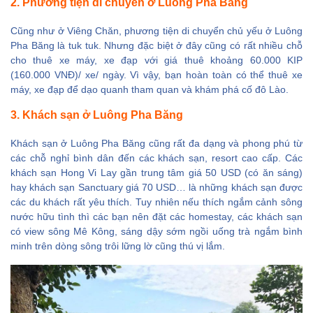
2. Phương tiện di chuyển ở Luông Pha Băng
Cũng như ở Viêng Chăn, phương tiện di chuyển chủ yếu ở Luông
Pha Băng là tuk tuk. Nhưng đặc biệt ở đây cũng có rất nhiều chỗ
cho thuê xe máy, xe đạp với giá thuê khoảng 60.000 KIP
(160.000 VNĐ)/ xe/ ngày. Vì vậy, bạn hoàn toàn có thể thuê xe
máy, xe đạp để dạo quanh tham quan và khám phá cố đô Lào.
3. Khách sạn ở Luông Pha Băng
Khách sạn ở Luông Pha Băng cũng rất đa dạng và phong phú từ
các chỗ nghỉ bình dân đến các khách sạn, resort cao cấp. Các
khách sạn Hong Vi Lay gần trung tâm giá 50 USD (có ăn sáng)
hay khách sạn Sanctuary giá 70 USD… là những khách sạn được
các du khách rất yêu thích. Tuy nhiên nếu thích ngắm cảnh sông
nước hữu tình thì các bạn nên đặt các homestay, các khách sạn
có view sông Mê Kông, sáng dậy sớm ngồi uống trà ngắm bình
minh trên dòng sông trôi lững lờ cũng thú vị lắm.