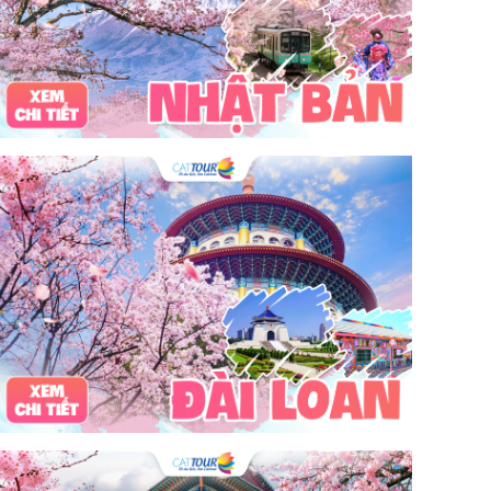
tour du lịch 3 ngày 2 đêm
hải sản
Đảo Lan Châu
Cẩm nang du lịch Của Lò
chợ Cửa Lò
tour du lịch Cửa Lò
địa điểm du lịch Cửa Lò
Cửa Lò ở đâu
Hạ Long
Đảo Hòn Ngư
Đảo Song Ngư
ATM
mới nhất
cẩm nang du lịch sầm sơn
ô tô
phượt
99k
buffet
lẩu
Tuyển dụng
Nhân viên Visa
Cát Bà.
Cô Tô
miền Bắc
miền Trung
miền Nam
đền độc cước
chi phí
giá
chợ
mùa đông
món ngon
quà vặt
Chơi gì
câu mực đêm
Dù bay
Lặn biển