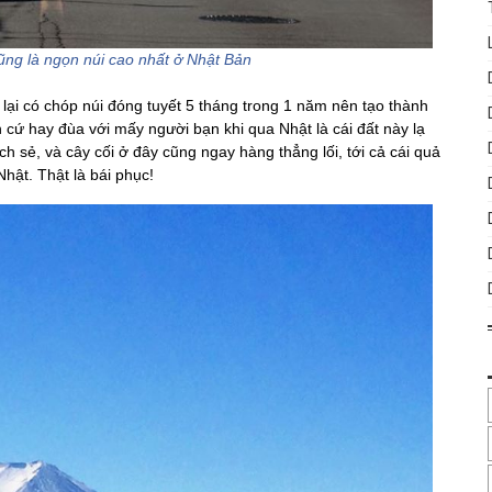
cũng là ngọn núi cao nhất ở Nhật Bản
lại có chóp núi đóng tuyết 5 tháng trong 1 năm nên tạo thành
 cứ hay đùa với mấy người bạn khi qua Nhật là cái đất này lạ
h sẻ, và cây cối ở đây cũng ngay hàng thẳng lối, tới cả cái quả
hật. Thật là bái phục!