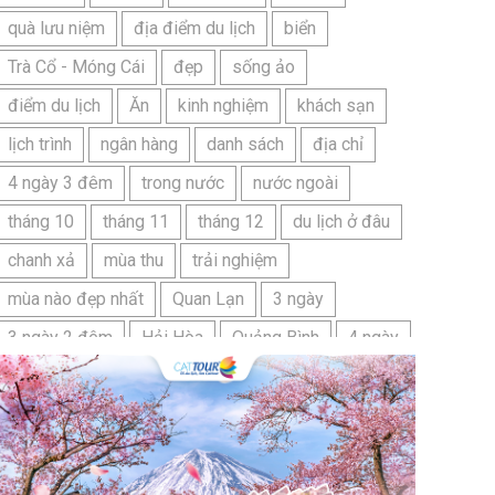
quà lưu niệm
địa điểm du lịch
biển
Trà Cổ - Móng Cái
đẹp
sống ảo
điểm du lịch
Ăn
kinh nghiệm
khách sạn
lịch trình
ngân hàng
danh sách
địa chỉ
4 ngày 3 đêm
trong nước
nước ngoài
tháng 10
tháng 11
tháng 12
du lịch ở đâu
chanh xả
mùa thu
trải nghiệm
mùa nào đẹp nhất
Quan Lạn
3 ngày
3 ngày 2 đêm
Hải Hòa
Quảng Bình
4 ngày
Bangkok
Bí quyết
Hải Tiến
Ninh Bình
Nhật Bản
du lịch sầm sơn cần chuẩn bị gì
bãi tắm sấm sơn
đặc sản sầm sơn
đặc sản du lịch sầm sơn