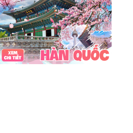
Vinpearl Cửa Hội
Water Fun
Công viên nước
Nhà phao
Quê Bác
tour Cửa Lò 2 ngày 1 đêm
Tuần Châu
Tàu Hỏa
Du lịch Cửa Lò 2 ngày 1 đêm
chùa Hương
hoa anh đào
Tết Nguyên Đán
Sài Gòn
Tết dương
Mộc Châu
Sapa
Yên Tử
Tam Chúc
chùa Tam Chúc
Chrismas
Bái Đính
Sa Pa
30Thg4
1Thg5
Châu Âu
Tây Nguyên
Nha Trang
Hong Kong
Hồng Kông
Mai Châu
biểu tượng may mắn
con vật may mắn
shibuya
osaka
du lịch Nhật Bản 7 ngày
khách sạn con nhộng
fukuoka
Lào
Fukushima
bar Nhật Bản