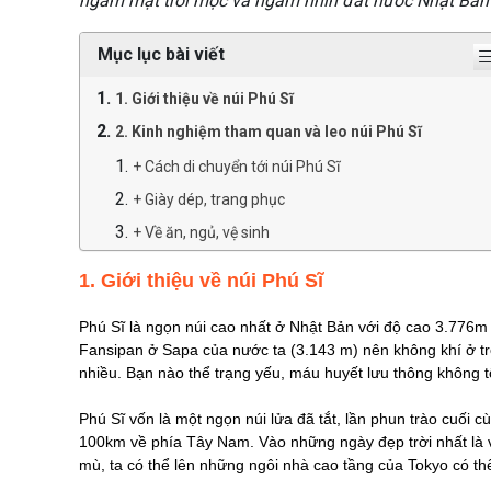
ngắm mặt trời mọc và ngắm nhìn đất nước Nhật Bản 
Mục lục bài viết
1. Giới thiệu về núi Phú Sĩ
2. Kinh nghiệm tham quan và leo núi Phú Sĩ
+ Cách di chuyển tới núi Phú Sĩ
+ Giày dép, trang phục
+ Về ăn, ngủ, vệ sinh
+ Chi phí leo núi Phú Sĩ
1. Giới thiệu về núi Phú Sĩ
Phú Sĩ là ngọn núi cao nhất ở Nhật Bản với độ cao 3.776m
Fansipan ở Sapa của nước ta (3.143 m) nên không khí ở trê
nhiều. Bạn nào thể trạng yếu, máu huyết lưu thông không tốt
Phú Sĩ vốn là một ngọn núi lửa đã tắt, lần phun trào cuố
100km về phía Tây Nam. Vào những ngày đẹp trời nhất là
mù, ta có thể lên những ngôi nhà cao tầng của Tokyo có th