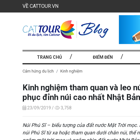
VỀ CATTOUR.VN
TRANG CHỦ
ĐIỂM ĐẾN
Cảm hứng du lịch
Kinh nghiệm
Kinh nghiệm tham quan và leo nú
phục đỉnh núi cao nhất Nhật Bả
23/09/2019 /
3,758
Núi Phú Sĩ – biểu tượng của đất nước Mặt Trời mọc.
núi Phú Sĩ từ xa hoặc tham quan dưới chân núi, thế 