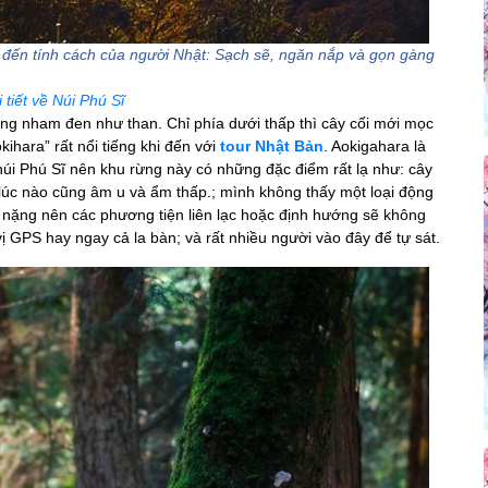
y đến tính cách của người Nhật: Sạch sẽ, ngăn nắp và gọn gàng
 tiết về Núi Phú Sĩ
 dung nham đen như than. Chỉ phía dưới thấp thì cây cối mới mọc
ihara” rất nổi tiếng khi đến với
tour Nhật Bản
. Aokigahara là
núi Phú Sĩ nên khu rừng này có những đặc điểm rất lạ như: cây
 lúc nào cũng âm u và ẩm thấp.; mình không thấy một loại động
ừ nặng nên các phương tiện liên lạc hoặc định hướng sẽ không
ị GPS hay ngay cả la bàn; và rất nhiều người vào đây để tự sát.