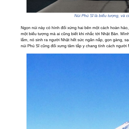
Núi Phú Sĩ là biểu tượng, và 
Ngọn núi này có hình đối xứng hai bên một cách hoàn hảo, 
một biểu tượng mà ai cũng biết khi nhắc tới Nhật Bản. Mình
lắm, nó sinh ra người Nhật hết sức ngăn nắp, gọn gàng, sạc
núi Phú Sĩ cũng đối xưng tăm tắp y chang tính cách người N