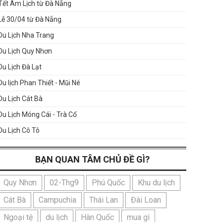
Tết Âm Lịch từ Đà Nẵng
Lễ 30/04 từ Đà Nẵng
Du Lịch Nha Trang
Du Lịch Quy Nhơn
Du Lịch Đà Lạt
Du lịch Phan Thiết - Mũi Né
Du Lịch Cát Bà
Du Lịch Móng Cái - Trà Cổ
Du Lịch Cô Tô
BẠN QUAN TÂM CHỦ ĐỀ GÌ?
Quy Nhơn
02-Thg9
Phú Quốc
Khu du lịch
Cát Bà
Campuchia
Thái Lan
Đài Loan
Ngoại tệ
du lịch
Hàn Quốc
mua gì