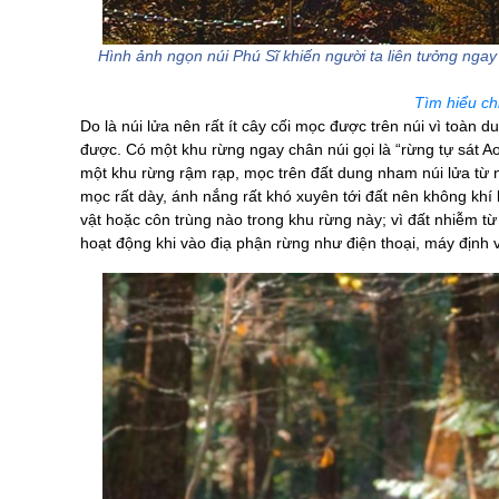
Hình ảnh ngọn núi Phú Sĩ khiến người ta liên tưởng nga
Tìm hiểu chi
Do là núi lửa nên rất ít cây cối mọc được trên núi vì toàn
được. Có một khu rừng ngay chân núi gọi là “rừng tự sát Aok
một khu rừng rậm rạp, mọc trên đất dung nham núi lửa từ 
mọc rất dày, ánh nắng rất khó xuyên tới đất nên không khí
vật hoặc côn trùng nào trong khu rừng này; vì đất nhiễm t
hoạt động khi vào điạ phận rừng như điện thoại, máy định v