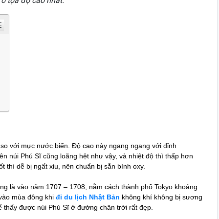
ở tọa độ cao nhất.
 so với mực nước biển. Độ cao này ngang ngang với đỉnh
n núi Phú Sĩ cũng loãng hệt như vậy, và nhiệt độ thì thấp hơn
 thì dễ bị ngất xỉu, nên chuẩn bị sẵn bình oxy.
i cùng là vào năm 1707 – 1708, nằm cách thành phố Tokyo khoảng
 vào mùa đông khi
đi du lịch Nhật Bản
không khí không bị sương
ể thấy được núi Phú Sĩ ở đường chân trời rất đẹp.