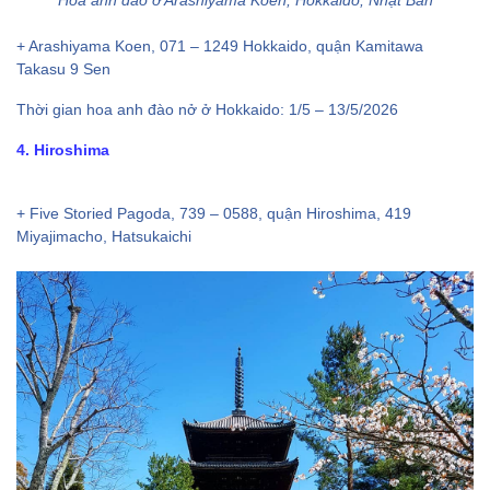
+ Arashiyama Koen, 071 – 1249 Hokkaido, quận Kamitawa
Takasu 9 Sen
Thời gian hoa anh đào nở ở Hokkaido: 1/5 – 13/5/2026
4. Hiroshima
+ Five Storied Pagoda, 739 – 0588, quận Hiroshima, 419
Miyajimacho, Hatsukaichi