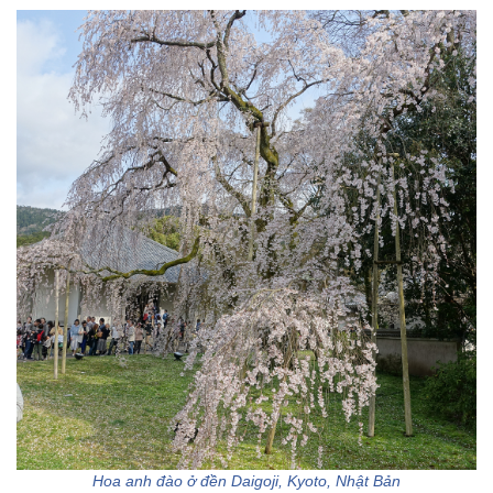
Hoa anh đào ở đền Daigoji, Kyoto, Nhật Bản