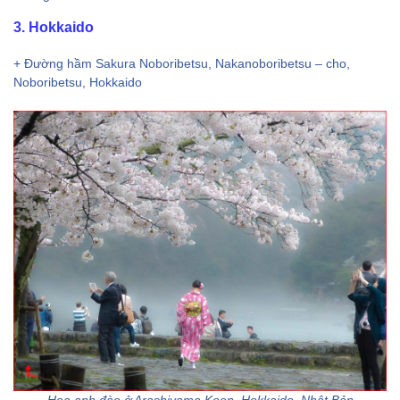
3. Hokkaido
+ Đường hầm Sakura Noboribetsu, Nakanoboribetsu – cho,
Noboribetsu, Hokkaido
Hoa anh đào ở Arashiyama Koen, Hokkaido, Nhật Bản