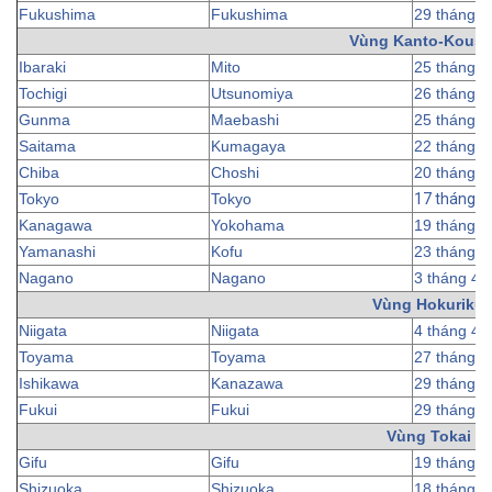
Fukushima
Fukushima
29 tháng 3
Vùng Kanto-Koush
Ibaraki
Mito
25 tháng 3
Tochigi
Utsunomiya
26 tháng 3
Gunma
Maebashi
25 tháng 3
Saitama
Kumagaya
22 tháng 3
Chiba
Choshi
20 tháng 3
Tokyo
Tokyo
17 tháng 3
Kanagawa
Yokohama
19 tháng 3
Yamanashi
Kofu
23 tháng 3
Nagano
Nagano
3 tháng 4
Vùng Hokuriku
Niigata
Niigata
4 tháng 4
Toyama
Toyama
27 tháng 3
Ishikawa
Kanazawa
29 tháng 3
Fukui
Fukui
29 tháng 3
Vùng Tokai
Gifu
Gifu
19 tháng 3
Shizuoka
Shizuoka
18 tháng 3