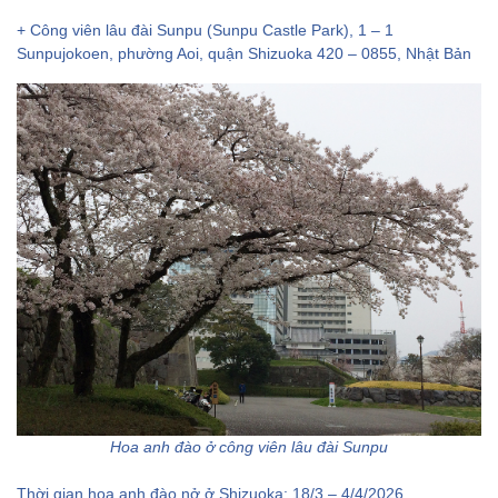
+ Công viên lâu đài Sunpu (Sunpu Castle Park), 1 – 1
Sunpujokoen, phường Aoi, quận Shizuoka 420 – 0855, Nhật Bản
Hoa anh đào ở công viên lâu đài Sunpu
Thời gian hoa anh đào nở ở Shizuoka: 18/3 – 4/4/2026