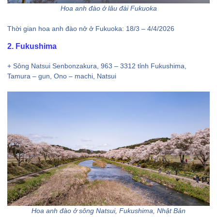
Hoa anh đào ở lâu đài Fukuoka
Thời gian hoa anh đào nở ở Fukuoka: 18/3 – 4/4/2026
2. Fukushima
+ Sông Natsui Senbonzakura, 963 – 3312 tỉnh Fukushima,
Tamura – gun, Ono – machi, Natsui
Hoa anh đào ở sông Natsui, Fukushima, Nhật Bản