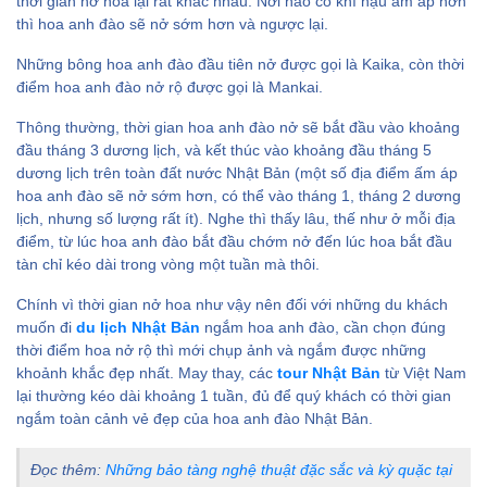
thời gian nở hoa lại rất khác nhau. Nơi nào có khí hậu ấm áp hơn
5. Kanazawa
thì hoa anh đào sẽ nở sớm hơn và ngược lại.
6. Kobe
Những bông hoa anh đào đầu tiên nở được gọi là Kaika, còn thời
7. Kyoto
điểm hoa anh đào nở rộ được gọi là Mankai.
8. Nagoya
Thông thường, thời gian hoa anh đào nở sẽ bắt đầu vào khoảng
9. Nara
đầu tháng 3 dương lịch, và kết thúc vào khoảng đầu tháng 5
dương lịch trên toàn đất nước Nhật Bản (một số địa điểm ấm áp
10. Osaka
hoa anh đào sẽ nở sớm hơn, có thể vào tháng 1, tháng 2 dương
11. Shizuoka
lịch, nhưng số lượng rất ít). Nghe thì thấy lâu, thế như ở mỗi địa
12. Tokyo
điểm, từ lúc hoa anh đào bắt đầu chớm nở đến lúc hoa bắt đầu
tàn chỉ kéo dài trong vòng một tuần mà thôi.
III. Tour du lịch Nhật
Bản ngắm hoa anh đào
Chính vì thời gian nở hoa như vậy nên đối với những du khách
của Cattour
muốn đi
du lịch Nhật Bản
ngắm hoa anh đào, cần chọn đúng
thời điểm hoa nở rộ thì mới chụp ảnh và ngắm được những
khoảnh khắc đẹp nhất. May thay, các
tour Nhật Bản
từ Việt Nam
1. Lịch trình tour
lại thường kéo dài khoảng 1 tuần, đủ để quý khách có thời gian
Nhật Bản ngắm hoa
ngắm toàn cảnh vẻ đẹp của hoa anh đào Nhật Bản.
anh đào
Đọc thêm:
Những bảo tàng nghệ thuật đặc sắc và kỳ quặc tại
Ngày 3: Osaka