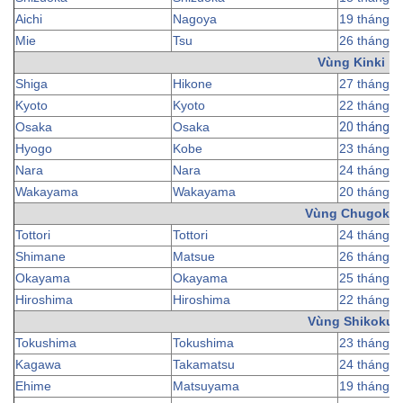
Aichi
Nagoya
19 tháng 3
Mie
Tsu
26 tháng 3
Vùng Kinki
Shiga
Hikone
27 tháng 3
Kyoto
Kyoto
22 tháng 3
Osaka
Osaka
20 tháng 3
Hyogo
Kobe
23 tháng 3
Nara
Nara
24 tháng 3
Wakayama
Wakayama
20 tháng 3
Vùng Chugoku
Tottori
Tottori
24 tháng 3
Shimane
Matsue
26 tháng 3
Okayama
Okayama
25 tháng 3
Hiroshima
Hiroshima
22 tháng 3
Vùng Shikoku
Tokushima
Tokushima
23 tháng 3
Kagawa
Takamatsu
24 tháng 3
Ehime
Matsuyama
19 tháng 3