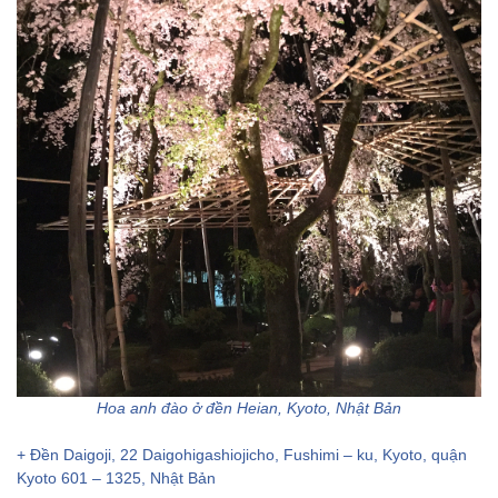
Hoa anh đào ở đền Heian, Kyoto, Nhật Bản
+ Đền Daigoji, 22 Daigohigashiojicho, Fushimi – ku, Kyoto, quận
Kyoto 601 – 1325, Nhật Bản