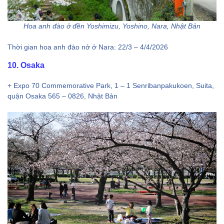
Hoa anh đào ở đền Yoshimizu, Yoshino, Nara, Nhật Bản
Thời gian hoa anh đào nở ở Nara: 22/3 – 4/4/2026
10. Osaka
+ Expo 70 Commemorative Park, 1 – 1 Senribanpakukoen, Suita,
quận Osaka 565 – 0826, Nhật Bản