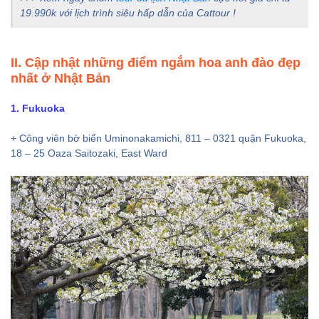
19.990k với lịch trình siêu hấp dẫn của Cattour !
II. Cập nhật những điểm ngắm hoa anh đào đẹp
nhất ở Nhật Bản
1. Fukuoka
+ Công viên bờ biển Uminonakamichi, 811 – 0321 quận Fukuoka,
18 – 25 Oaza Saitozaki, East Ward