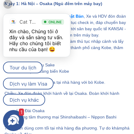
Ngày 1: Hà Nội – Osaka (Ngủ đêm trên máy bay)
20h30: Bắt đầu hành trình
tour Nhật Bản
, Xe và HDV đón đoàn
Cat Tour
ONLINE
ra sân bay quốc tế Nội Bài làm thủ tục check in, đáp chuyến bay
VJ938 khởi hành lúc 01:40 - 07:50 tới sân bay quốc tế KANSAI -
Xin chào, Chúng tôi ở 
OSAKA. Ăn trên máy bay. Nghỉ đêm trên máy bay.
đây và sẵn sàng tư vấn. 
Sáng: Đến sân bay Kansai, đoàn làm thủ tục nhập cảnh và lấy
Hãy cho chúng tôi biết 
hành lý. Sau đó khởi hành đi thăm thành phố cảng Kobe, thăm
nhu cầu của bạn! 
quan:
Bảo tàng rượu Sake
Tour du lịch
Thăm quan cảng biển Kobe
Trưa: Đoàn dùng cơm trưa tại nhà hàng với bò Kobe.
Dịch vụ làm Visa
Chiều: Xe đón đoàn khởi hành về lại Osaka. Đoàn khởi hành
Dịch vụ khác
tham quan:
Lâu Đài Osaka
1
Trung tâm thương mại Shinshaibashi – Nippon Bashi
Tối: Đoàn dùng cơm tối tại nhà hàng địa phương. Tự do khámphá