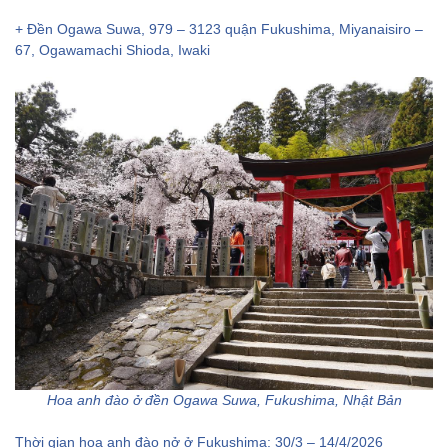
+ Đền Ogawa Suwa, 979 – 3123 quận Fukushima, Miyanaisiro –
67, Ogawamachi Shioda, Iwaki
Hoa anh đào ở đền Ogawa Suwa, Fukushima, Nhật Bản
Thời gian hoa anh đào nở ở Fukushima: 30/3 – 14/4/2026