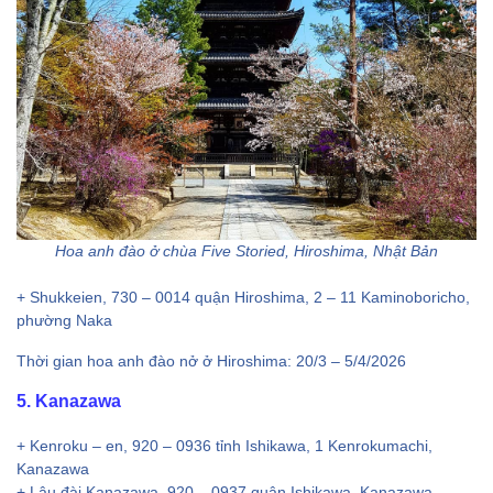
Hoa anh đào ở chùa Five Storied, Hiroshima, Nhật Bản
+ Shukkeien, 730 – 0014 quận Hiroshima, 2 – 11 Kaminoboricho,
phường Naka
Thời gian hoa anh đào nở ở Hiroshima: 20/3 – 5/4/2026
5. Kanazawa
+ Kenroku – en, 920 – 0936 tỉnh Ishikawa, 1 Kenrokumachi,
Kanazawa
+ Lâu đài Kanazawa, 920 – 0937 quận Ishikawa, Kanazawa,