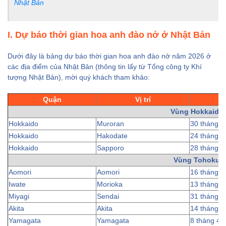
Nhật Bản
– Kyoto –
Nagoya (Ăn 3
bữa)
I. Dự báo thời gian hoa anh đào nở ở Nhật Bản
2. Lịch khởi hành
Dưới đây là bảng dự báo thời gian hoa anh đào nở năm 2026 ở
tour du lịch Nhật
các địa điểm của Nhật Bản (thông tin lấy từ Tổng công ty Khí
Bản ngắm hoa anh
tượng Nhật Bản), mời quý khách tham khảo:
đào của Cattour
Quận
Vị trí
N
Vùng Hokkaido
Hokkaido
Muroran
30 tháng 4
Hokkaido
Hakodate
24 tháng 4
Hokkaido
Sapporo
28 tháng 4
Vùng Tohoku
Aomori
Aomori
16 tháng 4
Iwate
Morioka
13 tháng 4
Miyagi
Sendai
31 tháng 3
Akita
Akita
14 tháng 4
Yamagata
Yamagata
8 tháng 4