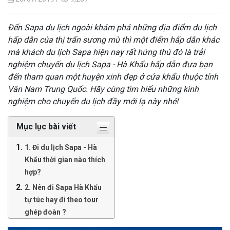
Đến Sapa du lịch ngoài khám phá những địa điểm du lịch
hấp dẫn của thị trấn sương mù thì một điểm hấp dẫn khác
mà khách du lịch Sapa hiện nay rất hứng thú đó là trải
nghiệm chuyến du lịch Sapa - Hà Khẩu hấp dẫn đưa bạn
đến tham quan một huyện xinh đẹp ở cửa khẩu thuộc tỉnh
Vân Nam Trung Quốc. Hãy cùng tìm hiểu những kinh
nghiệm cho chuyến du lịch đầy mới lạ này nhé!
Mục lục bài viết
1. Đi du lịch Sapa - Hà
Khẩu thời gian nào thích
hợp?
2. Nên đi Sapa Hà Khẩu
tự túc hay đi theo tour
ghép đoàn ?
3. Làm sổ thông hành