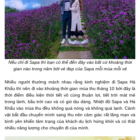
Nếu chỉ đi Sapa thì bạn có thể đến đây vào bất cứ khoảng thời
gian nào trong năm bởi vẻ đẹp của Sapa mỗi mùa mỗi vẻ
Nhiều người thường mách nhau rằng kinh nghiệm đi Sapa Hà
Khẩu thì nên đi vào khoảng thời gian mùa thu tháng 10 bởi đây là
thời điểm điều kiện thời tiết vô cùng thuận lợi, tiết trời mát mẻ
trong lành, bầu trời cao và có gió dịu dàng. Nhiệt độ Sapa và Hà
Khẩu vào mùa thu đều không quá nóng và không quá lạnh. Cảnh
vật bắt đầu chuyển mình sang thu nên cảm giác rất lãng mạn và
bình yên khiến tâm trạng của khách du lịch hứng khởi và có thật
nhiều năng lượng cho chuyến đi của mình.