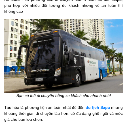
phù hợp với nhiều đối tượng du khách nhưng về an toàn thì
không cao
Bạn có thể di chuyển bằng xe khách cho nhanh nhé!
Tàu hỏa là phương tiện an toàn nhất để đến
du lịch Sapa
nhưng
khoảng thời gian di chuyển lâu hơn, có đa dạng ghế ngồi và mức
giá cho bạn lựa chọn.