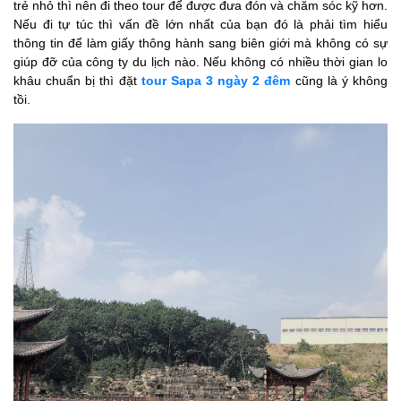
trẻ nhỏ thì nên đi theo tour để được đưa đón và chăm sóc kỹ hơn.
Nếu đi tự túc thì vấn đề lớn nhất của bạn đó là phải tìm hiểu
thông tin để làm giấy thông hành sang biên giới mà không có sự
giúp đỡ của công ty du lịch nào. Nếu không có nhiều thời gian lo
khâu chuẩn bị thì đặt
tour Sapa 3 ngày 2 đêm
cũng là ý không
tồi.