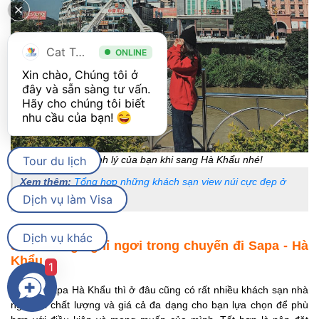
Cat Tour
ONLINE
Xin chào, Chúng tôi ở 
đây và sẵn sàng tư vấn. 
Hãy cho chúng tôi biết 
nhu cầu của bạn! 
Tour du lịch
Chú ý hành lý của bạn khi sang Hà Khẩu nhé!
Xem thêm:
Tổng hợp những khách sạn view núi cực đẹp ở
Sapa
Dịch vụ làm Visa
Dịch vụ khác
5. Ăn uống nghỉ ngơi trong chuyến đi Sapa - Hà
Khẩu
1
Du lịch Sapa Hà Khẩu thì ở đâu cũng có rất nhiều khách sạn nhà
nghỉ với chất lượng và giá cả đa dạng cho bạn lựa chọn để phù