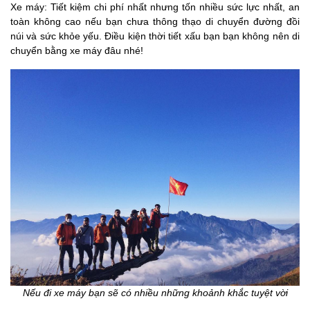
Xe máy: Tiết kiệm chi phí nhất nhưng tốn nhiều sức lực nhất, an
toàn không cao nếu bạn chưa thông thạo di chuyển đường đồi
núi và sức khỏe yếu. Điều kiện thời tiết xấu bạn bạn không nên di
chuyển bằng xe máy đâu nhé!
Nếu đi xe máy bạn sẽ có nhiều những khoảnh khắc tuyệt vời