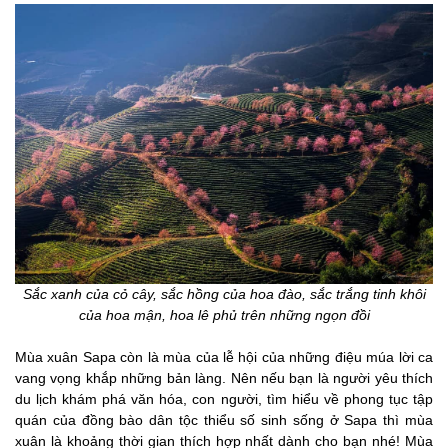
Sắc xanh của cỏ cây, sắc hồng của hoa đào, sắc trắng tinh khôi
của hoa mận, hoa lê phủ trên những ngọn đồi
Mùa xuân Sapa còn là mùa của lễ hội của những điệu múa lời ca
vang vọng khắp những bản làng. Nên nếu bạn là người yêu thích
du lịch khám phá văn hóa, con người, tìm hiểu về phong tục tập
quán của đồng bào dân tộc thiểu số sinh sống ở Sapa thì mùa
xuân là khoảng thời gian thích hợp nhất dành cho bạn nhé! Mùa