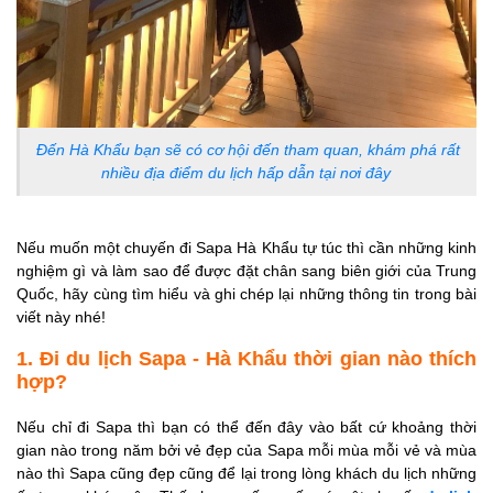
Đến Hà Khẩu bạn sẽ có cơ hội đến tham quan, khám phá rất
nhiều địa điểm du lịch hấp dẫn tại nơi đây
Nếu muốn một chuyến đi Sapa Hà Khẩu tự túc thì cần những kinh
nghiệm gì và làm sao để được đặt chân sang biên giới của Trung
Quốc, hãy cùng tìm hiểu và ghi chép lại những thông tin trong bài
viết này nhé!
1. Đi du lịch Sapa - Hà Khẩu thời gian nào thích
hợp?
Nếu chỉ đi Sapa thì bạn có thể đến đây vào bất cứ khoảng thời
gian nào trong năm bởi vẻ đẹp của Sapa mỗi mùa mỗi vẻ và mùa
nào thì Sapa cũng đẹp cũng để lại trong lòng khách du lịch những