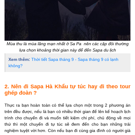
Mùa thu là mùa lãng mạn nhất ở Sa Pa nên các cặp đôi thường
lựa chọn khoảng thời gian này để đến Sapa du lịch
Xem thêm:
Thời tiết Sapa tháng 9 - Sapa tháng 9 có lạnh
không?
2. Nên đi Sapa Hà Khẩu tự túc hay đi theo tour
ghép đoàn ?
Thực ra bạn hoàn toàn có thể lựa chọn một trong 2 phương án
trên đều được, nếu là bạn có nhiều thời gian để lên kế hoạch lịch
trình cho chuyến đi và muốn tiết kiệm chi phí, chủ động về mọi
thứ thì một chuyến đi tự túc sẽ đem đến cho bạn những trải
nghiệm tuyệt vời hơn. Còn nếu bạn đi cùng gia đình có người già