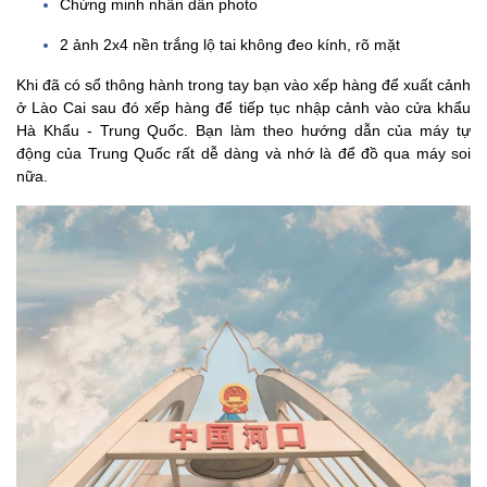
Chứng minh nhân dân photo
2 ảnh 2x4 nền trắng lộ tai không đeo kính, rõ mặt
Khi đã có sổ thông hành trong tay bạn vào xếp hàng để xuất cảnh
ở Lào Cai sau đó xếp hàng để tiếp tục nhập cảnh vào cửa khẩu
Hà Khẩu - Trung Quốc. Bạn làm theo hướng dẫn của máy tự
động của Trung Quốc rất dễ dàng và nhớ là để đồ qua máy soi
nữa.