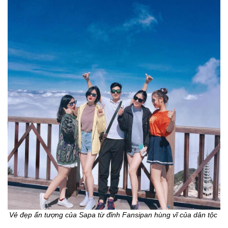
sang Trung Quốc như
thế nào?
4. Phương tiện đi lại
5. Ăn uống nghỉ ngơi
trong chuyến đi Sapa -
Hà Khẩu
6. Bạn cần chuẩn bị
những gì cho chuyến
đi?
Vẻ đẹp ấn tượng của Sapa từ đỉnh Fansipan hùng vĩ của dân tộc