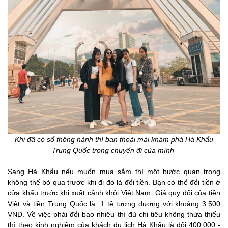
Khi đã có sổ thông hành thì bạn thoải mái khám phá Hà Khẩu
Trung Quốc trong chuyến đi của mình
Sang Hà Khẩu nếu muốn mua sắm thì một bước quan trọng
không thể bỏ qua trước khi đi đó là đổi tiền. Bạn có thể đổi tiền ở
cửa khẩu trước khi xuất cảnh khỏi Việt Nam. Giá quy đổi của tiền
Việt và tiền Trung Quốc là: 1 tệ tương đương với khoảng 3.500
VNĐ. Về việc phải đổi bao nhiêu thì đủ chi tiêu không thừa thiếu
thì theo kinh nghiệm của khách du lịch Hà Khẩu là đổi 400.000 -