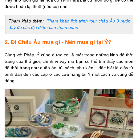
Hãy nhớ luôn giữ lại hóa đơn khi mua bất cứ món đồ gì để có thể
được hoàn lại thuế (nếu có) nhé.
Tham khảo thêm:
Tham khảo lịch trình tour châu Âu 3 nước
đầy đủ các địa điểm cần tham quan
2. Đi Châu Âu mua gì - Nên mua gì tại Ý?
Cùng với Pháp, Ý cũng được coi là một trong những kinh đô thời
trang của thế giới, chính vì vậy mà bạn có thể tìm thấy các món
đồ thời trang như quần áo, túi xách, phụ kiện... đặc biệt là giày từ
bình dân đến cao cấp ở các cửa hàng tại Ý một cách vô cùng dễ
dàng.