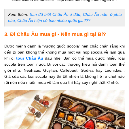
Xem thêm:
Bạn đã biết Châu Âu ở đâu, Châu Âu nằm ở phía
nào, Châu Âu hiện có bao nhiêu quốc gia???
3. Đi Châu Âu mua gì - Nên mua gì tại Bỉ?
Được mệnh danh là “vương quốc socola” nên chắc chắn rằng khi
đến Bỉ bạn không thể không mua một vài hộp socola về làm quà
khi đi
tour Châu Âu
đâu nhé. Bạn có thể mua được nhiều loại
socola trên toàn nước Bỉ với các thương hiệu nổi danh toàn thế
giới như: Neuhaus, Guylian, Callebaut, Godiva hay Leonidas...
Giá của các loại socola này thì tất nhiên là không hề rẻ chút nào
rồi nên nếu muốn mua về làm quà thì hãy suy nghĩ thật kĩ nhé.