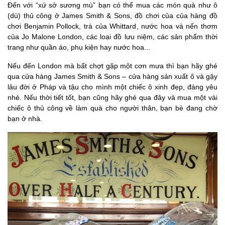
Đến với “xứ sở sương mù” bạn có thể mua các món quà như ô
(dù) thủ công ở James Smith & Sons, đồ chơi của của hàng đồ
chơi Benjamin Pollock, trà của Whittard, nước hoa và nến thơm
của Jo Malone London, các loại đồ lưu niệm, các sản phẩm thời
trang như quần áo, phụ kiện hay nước hoa...
Nếu đến London mà bất chợt gặp một cơn mưa thì bạn hãy ghé
qua cửa hàng James Smith & Sons – cửa hàng sản xuất ô và gậy
lâu đời ở Pháp và tậu cho mình một chiếc ô xinh đẹp, đáng yêu
nhé. Nếu thời tiết tốt, bạn cũng hãy ghé qua đây và mua một vài
chiếc ô thủ công về làm quà cho người thân, bạn bè đang chờ
bạn ở nhà.