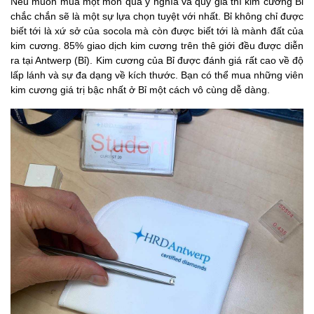
Nếu muốn mua một món quà ý nghĩa và quý giá thì kim cương Bỉ
chắc chắn sẽ là một sự lựa chọn tuyệt với nhất. Bỉ không chỉ được
biết tới là xứ sở của socola mà còn được biết tới là mành đất của
kim cương. 85% giao dịch kim cương trên thê giới đều được diễn
ra tại Antwerp (Bỉ). Kim cương của Bỉ được đánh giá rất cao về độ
lấp lánh và sự đa dạng về kích thước. Bạn có thể mua những viên
kim cương giá trị bậc nhất ở Bỉ một cách vô cùng dễ dàng.