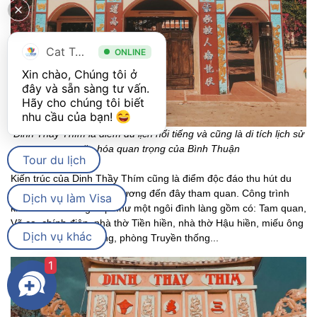
Cat Tour
ONLINE
Xin chào, Chúng tôi ở 
đây và sẵn sàng tư vấn. 
Hãy cho chúng tôi biết 
nhu cầu của bạn! 
Dinh Thầy Thím là điểm du lịch nổi tiếng và cũng là di tích lịch sử
văn hóa quan trọng của Bình Thuận
Tour du lịch
Kiến trúc của Dinh Thầy Thím cũng là điểm độc đáo thu hút du
khách và phật tử thập phương đến đây tham quan. Công trình
Dịch vụ làm Visa
kiến trúc với dáng dấp như một ngôi đình làng gồm có: Tam quan,
Võ ca, chính điện, nhà thờ Tiền hiền, nhà thờ Hậu hiền, miếu ông
Dịch vụ khác
Hổ, miếu Thành hoàng, phòng Truyền thống...
1