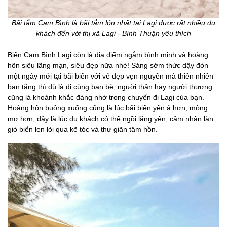
Bãi tắm Cam Bình là bãi tắm lớn nhất tại Lagi được rất nhiều du
khách đến với thị xã Lagi - Bình Thuận yêu thích
Biển Cam Bình Lagi còn là địa điểm ngắm bình minh và hoàng
hôn siêu lãng mạn, siêu đẹp nữa nhé! Sáng sớm thức dậy đón
một ngày mới tại bãi biển với vẻ đẹp vẹn nguyên mà thiên nhiên
ban tặng thì dù là đi cùng bạn bè, người thân hay người thương
cũng là khoảnh khắc đáng nhớ trong chuyến đi Lagi của bạn.
Hoàng hôn buông xuống cũng là lúc bãi biển yên ả hơn, mộng
mơ hơn, đây là lúc du khách có thể ngồi lặng yên, cảm nhận làn
gió biển len lỏi qua kẽ tóc và thư giãn tâm hồn.