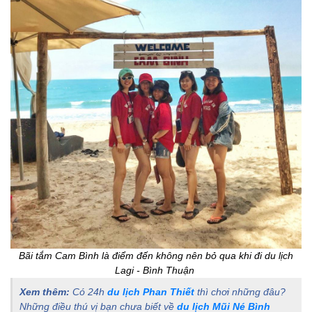
Bãi tắm Cam Bình là điểm đến không nên bỏ qua khi đi du lịch
Lagi - Bình Thuận
Xem thêm:
Có 24h
du lịch Phan Thiết
thì chơi những đâu?
Những điều thú vị bạn chưa biết về
du lịch Mũi Né Bình