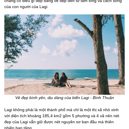
chẳng có điều gì đẹp bằng vẻ đẹp đến từ tấm lòng và cách sống
của con người của Lagi.
Vẻ đẹp bình yên, dịu dàng của biển Lagi - Bình Thuận
Lagi không phải là một thành phố mà chỉ là một thị xã nhỏ xinh
với diện tích khoảng 185,4 km2 gồm 5 phường và 4 xã nên nét
đẹp của Lagi vẫn giữ được nét nguyên sơ ban đầu mà thiên
nhiên ban tặng.