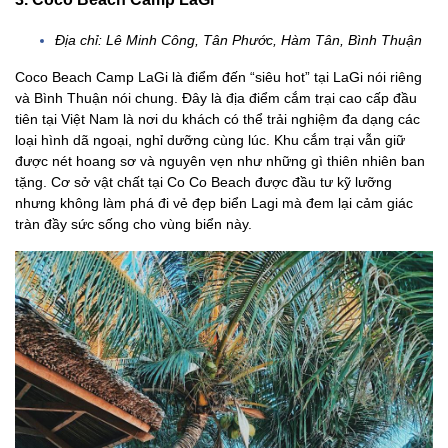
Địa chỉ: Lê Minh Công, Tân Phước, Hàm Tân, Bình Thuận
Coco Beach Camp LaGi là điểm đến “siêu hot” tại LaGi nói riêng
và Bình Thuận nói chung. Đây là địa điểm cắm trại cao cấp đầu
tiên tại Việt Nam là nơi du khách có thể trải nghiệm đa dạng các
loại hình dã ngoại, nghỉ dưỡng cùng lúc. Khu cắm trại vẫn giữ
được nét hoang sơ và nguyên vẹn như những gì thiên nhiên ban
tặng. Cơ sở vật chất tại Co Co Beach được đầu tư kỹ lưỡng
nhưng không làm phá đi vẻ đẹp biển Lagi mà đem lại cảm giác
tràn đầy sức sống cho vùng biển này.