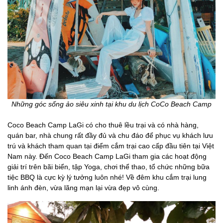
Những góc sống ảo siêu xinh tại khu du lịch CoCo Beach Camp
Coco Beach Camp LaGi có cho thuê lều trại và có nhà hàng,
quán bar, nhà chung rất đầy đủ và chu đáo để phục vụ khách lưu
trú và khách tham quan tại điểm cắm trại cao cấp đầu tiên tại Việt
Nam này. Đến Coco Beach Camp LaGi tham gia các hoạt động
giải trí trên bãi biển, tập Yoga, chơi thể thao, tổ chức những bữa
tiệc BBQ là cực kỳ lý tưởng luôn nhé! Về đêm khu cắm trại lung
linh ánh đèn, vừa lãng mạn lại vừa đẹp vô cùng.