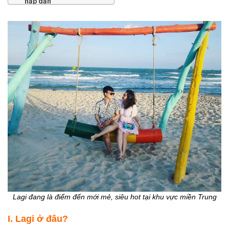
hấp dẫn
1. Bãi Tắm Cam
Bình - Lagi
2. Khu Du lịch Tà Cú
3. Coco Beach
Camp LaGi
4. Dinh Thầy Thím
5. Bãi tắm Tân Hải
6. Bãi Tắm LaGi
7. Suối nước nóng
Bưng Thị
IV. Lagi Bình Thuận có
gì? - Những món ăn
Lagi đang là điểm đến mới mẻ, siêu hot tại khu vực miền Trung
ngon
I. Lagi ở đâu?
1. Cá bò hòm nướng