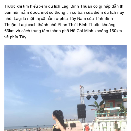
2. Gỏi cá mai
Trước khi tìm hiểu xem du lịch Lagi Bình Thuận có gì hấp dẫn thì
3. Cá đục nướng
bạn nên nắm được một số thông tin cơ bản của điểm du lịch này
nhé! Lagi là một thị xã nằm ở phía Tây Nam của Tỉnh Bình
4. Chả lụi LaGi
Thuận. Lagi cách thành phố Phan Thiết Bình Thuận khoảng
5. Bánh căn Thống
63km và cách trung tâm thành phố Hồ Chí Minh khoảng 150km
Nhất LaGi
về phía Tây.