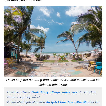
Thị xã Lagi thu hút đông đảo khách du lịch nhờ có chiều dài bãi
biển lên đến 28km
Tìm hiểu thêm:
Bình Thuận thuộc miền nào
, du lịch Bình
Thuận có gì hấp dẫn?
Vì sao nhất định phải đến
du lịch Phan Thiết Mũi Né
một lần