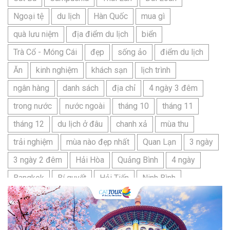
Ngoại tệ
du lịch
Hàn Quốc
mua gì
quà lưu niệm
địa điểm du lịch
biển
Trà Cổ - Móng Cái
đẹp
sống ảo
điểm du lịch
Ăn
kinh nghiệm
khách sạn
lịch trình
ngân hàng
danh sách
địa chỉ
4 ngày 3 đêm
trong nước
nước ngoài
tháng 10
tháng 11
tháng 12
du lịch ở đâu
chanh xả
mùa thu
trải nghiệm
mùa nào đẹp nhất
Quan Lạn
3 ngày
3 ngày 2 đêm
Hải Hòa
Quảng Bình
4 ngày
Bangkok
Bí quyết
Hải Tiến
Ninh Bình
Nhật Bản
du lịch sầm sơn cần chuẩn bị gì
bãi tắm sấm sơn
đặc sản sầm sơn