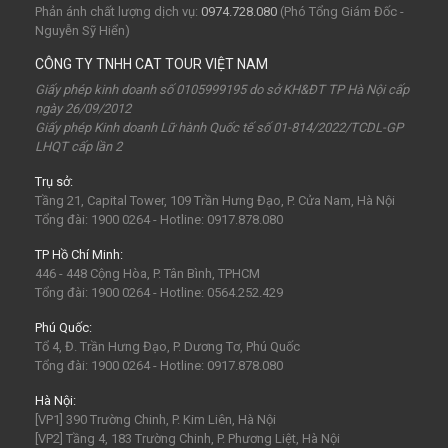
Tuần Châu
Tàu Hỏa
Du lịch Cửa Lò 2 ngày 1 đêm
Phản ánh chất lượng dịch vụ:
0974.728.080
(Phó Tổng Giám Đốc -
Nguyễn Sỹ Hiển)
chùa Hương
hoa anh đào
Tết Nguyên Đán
CÔNG TY TNHH CAT TOUR VIỆT NAM
Sài Gòn
Tết dương
Mộc Châu
Sapa
Yên Tử
Giấy phép kinh doanh số 0105999195 do sở KH&ĐT TP Hà Nội cấp
ngày 26/09/2012
Tam Chúc
chùa Tam Chúc
Chrismas
Bái Đính
Giấy phép Kinh doanh Lữ hành Quốc tế số 01-814/2022/TCDL-GP
LHQT cấp lần 2
Sa Pa
30Thg4
1Thg5
Châu Âu
Tây Nguyên
Trụ sở:
Nha Trang
Hong Kong
Hồng Kông
Mai Châu
Tầng 21, Capital Tower, 109 Trần Hưng Đạo, P. Cửa Nam, Hà Nội
biểu tượng may mắn
con vật may mắn
shibuya
Tổng đài: 1900 0264 - Hotline: 0917.878.080
osaka
du lịch Nhật Bản 7 ngày
TP Hồ Chí Minh:
446 - 448 Cộng Hòa, P. Tân Bình, TPHCM
khách sạn con nhộng
fukuoka
Lào
Fukushima
Tổng đài: 1900 0264 - Hotline: 0564.252.429
bar Nhật Bản
nhà hàng ở Nhật Bản
mông cổ
Phú Quốc:
Tổ 4, Đ. Trần Hưng Đạo, P. Dương Tơ, Phú Quốc
mông cổ giá rể
mông cổ có gì
visa mông cổ
bali
Tổng đài: 1900 0264 - Hotline: 0917.878.080
indonesia
ubud
Phan Thiết
Vũng Tàu
Hà Nội:
[VP1] 390 Trường Chinh, P. Kim Liên, Hà Nội
Maldives
Man-đi-vơ
LaGi
[VP2] Tầng 4, 183 Trường Chinh, P. Phương Liệt, Hà Nội