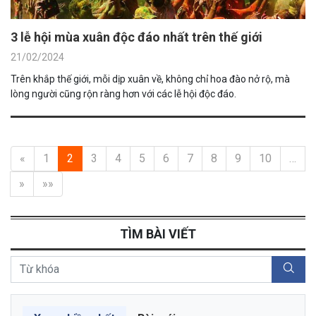
3 lễ hội mùa xuân độc đáo nhất trên thế giới
21/02/2024
Trên khắp thế giới, mỗi dịp xuân về, không chỉ hoa đào nở rộ, mà
lòng người cũng rộn ràng hơn với các lễ hội độc đáo.
«
1
2
3
4
5
6
7
8
9
10
…
»
»»
TÌM BÀI VIẾT