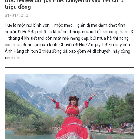
Góc review du lịch Huế: chuyến đi sau Tết chỉ 2
triệu đồng
31/01/2020
Huế là một nơi bình yên – mộc mạc – giản dị mà đậm chất tình
người. Đi Huế đẹp nhất là khoảng thời gian sau Tết: khoảng tháng 3
– tháng 4 khi tiết trời còn mát mẻ, nắng đẹp, bởi mùa hè thì nóng
còn mùa đông lại mưa lạnh. Chuyến đi Huế 2 ngày 1 đêm này của
Ánh Hằng chỉ tốn 2 triệu đồng đã bao gồm vé di chuyển, hãy cùng
xem nhé.