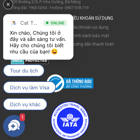
103 Đường 2/9, P. Hòa Cường, Đà Nẵng
Tổng đài: 1900 0264 - Hotline: 0907.518.719
VỀ CATTOUR
ĐIỀU KHOẢN SỬ DỤNG
Cat Tour
ONLINE
Về chúng tôi
Điều khoản sử dụng
Xin chào, Chúng tôi ở 
Tin tức
Chính sách bảo mật
đây và sẵn sàng tư vấn. 
Hợp tác cùng Cattour
Hướng dẫn thanh toán
Hãy cho chúng tôi biết 
nhu cầu của bạn! 
Cơ hội nghề nghiệp
Tour du lịch
Dịch vụ làm Visa
Dịch vụ khác
1