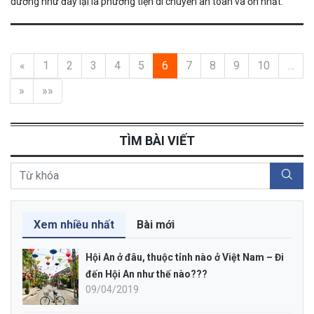
dường như đây lại là phương tiện di chuyển an toàn và ổn nhất.
«
1
2
3
4
5
6
7
8
9
10
…
»
»»
TÌM BÀI VIẾT
Xem nhiều nhất
Bài mới
Hội An ở đâu, thuộc tỉnh nào ở Việt Nam – Đi
đến Hội An như thế nào???
09/04/2019