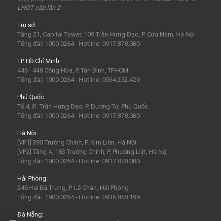
LHQT cấp lần 2
Sa Pa
30Thg4
1Thg5
Châu Âu
Tây Nguyên
Trụ sở:
Nha Trang
Hong Kong
Hồng Kông
Mai Châu
Tầng 21, Capital Tower, 109 Trần Hưng Đạo, P. Cửa Nam, Hà Nội
biểu tượng may mắn
con vật may mắn
shibuya
Tổng đài: 1900 0264 - Hotline: 0917.878.080
osaka
du lịch Nhật Bản 7 ngày
TP Hồ Chí Minh:
446 - 448 Cộng Hòa, P. Tân Bình, TPHCM
khách sạn con nhộng
fukuoka
Lào
Fukushima
Tổng đài: 1900 0264 - Hotline: 0564.252.429
bar Nhật Bản
nhà hàng ở Nhật Bản
mông cổ
Phú Quốc:
Tổ 4, Đ. Trần Hưng Đạo, P. Dương Tơ, Phú Quốc
mông cổ giá rể
mông cổ có gì
visa mông cổ
bali
Tổng đài: 1900 0264 - Hotline: 0917.878.080
indonesia
ubud
Phan Thiết
Vũng Tàu
Hà Nội:
[VP1] 390 Trường Chinh, P. Kim Liên, Hà Nội
Maldives
Man-đi-vơ
LaGi
[VP2] Tầng 4, 183 Trường Chinh, P. Phương Liệt, Hà Nội
Tổng đài: 1900 0264 - Hotline: 0917.878.080
Hải Phòng:
246 Hai Bà Trưng, P. Lê Chân, Hải Phòng
Tổng đài: 1900 0264 - Hotline: 0936.858.199
Đà Nẵng: