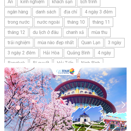
Ăn
kinh nghiệm
khách sạn
lịch trình
ngân hàng
danh sách
địa chỉ
4 ngày 3 đêm
trong nước
nước ngoài
tháng 10
tháng 11
tháng 12
du lịch ở đâu
chanh xả
mùa thu
trải nghiệm
mùa nào đẹp nhất
Quan Lạn
3 ngày
3 ngày 2 đêm
Hải Hòa
Quảng Bình
4 ngày
Bangkok
Bí quyết
Hải Tiến
Ninh Bình
Nhật Bản
du lịch sầm sơn cần chuẩn bị gì
bãi tắm sấm sơn
đặc sản sầm sơn
đặc sản du lịch sầm sơn
tour du lịch 3 ngày 2 đêm
hải sản
Đảo Lan Châu
Cẩm nang du lịch Của Lò
chợ Cửa Lò
tour du lịch Cửa Lò
địa điểm du lịch Cửa Lò
Cửa Lò ở đâu
Hạ Long