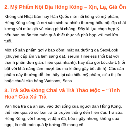
2. Mỹ Phẩm Nội Địa Hồng Kông – Xịn, Lạ, Giá Ổn
Không chỉ Nhật Bản hay Hàn Quốc mới nổi tiếng về mỹ phẩm,
Hồng Kông cũng là nơi sản sinh ra nhiều thương hiệu nội địa chất
lượng với mức giá vô cùng phải chăng. Đây là lựa chọn hợp lý
nếu bạn muốn tìm món quà thiết thực và phù hợp với mọi lứa
tuổi.
Một số sản phẩm gợi ý bao gồm: mặt nạ dưỡng da SexyLook
(chuyên cấp ẩm và làm sáng da), serum Timeless (nổi bật với
thành phần đơn giản, hiệu quả nhanh), hay dầu gội Lúcido-L (nổi
bật với khả năng làm mượt tóc mà không gây bết dính). Các sản
phẩm này thường dễ tìm thấy tại các hiệu mỹ phẩm, siêu thị lớn
hoặc chuỗi cửa hàng Watsons, Sasa…
3. Trà Sữa Đóng Chai và Trà Thảo Mộc – “Tinh
Hoa” Của Xứ Trà
Văn hóa trà đã ăn sâu vào đời sống của người dân Hồng Kông,
thể hiện qua vô số loại trà từ truyền thống đến hiện đại. Trà sữa
Hồng Kông, với hương vị đậm đà, béo ngậy nhưng không quá
ngọt, là một món quà lý tưởng để mang về.