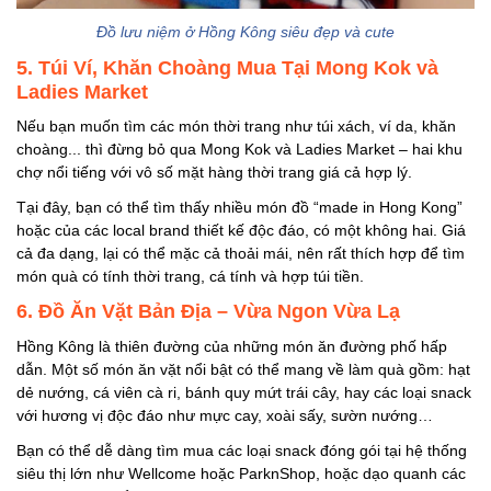
Đồ lưu niệm ở Hồng Kông siêu đẹp và cute
5. Túi Ví, Khăn Choàng Mua Tại Mong Kok và
Ladies Market
Nếu bạn muốn tìm các món thời trang như túi xách, ví da, khăn
choàng... thì đừng bỏ qua Mong Kok và Ladies Market – hai khu
chợ nổi tiếng với vô số mặt hàng thời trang giá cả hợp lý.
Tại đây, bạn có thể tìm thấy nhiều món đồ “made in Hong Kong”
hoặc của các local brand thiết kế độc đáo, có một không hai. Giá
cả đa dạng, lại có thể mặc cả thoải mái, nên rất thích hợp để tìm
món quà có tính thời trang, cá tính và hợp túi tiền.
6. Đồ Ăn Vặt Bản Địa – Vừa Ngon Vừa Lạ
Hồng Kông là thiên đường của những món ăn đường phố hấp
dẫn. Một số món ăn vặt nổi bật có thể mang về làm quà gồm: hạt
dẻ nướng, cá viên cà ri, bánh quy mứt trái cây, hay các loại snack
với hương vị độc đáo như mực cay, xoài sấy, sườn nướng…
Bạn có thể dễ dàng tìm mua các loại snack đóng gói tại hệ thống
siêu thị lớn như Wellcome hoặc ParknShop, hoặc dạo quanh các