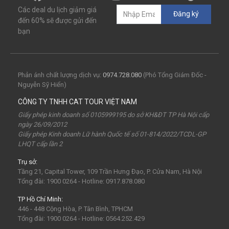
mùa đông
món ngon
quà vặt
Chơi gì
Các deal du lịch giảm giá
Đăng ký
câu mực đêm
Dù bay
Lặn biển
đến 60% sẽ được gửi đến
bạn
Vinpearl Cửa Hội
Water Fun
Công viên nước
Nhà phao
Quê Bác
tour Cửa Lò 2 ngày 1 đêm
Tuần Châu
Tàu Hỏa
Du lịch Cửa Lò 2 ngày 1 đêm
Phản ánh chất lượng dịch vụ:
0974.728.080
(Phó Tổng Giám Đốc -
Nguyễn Sỹ Hiển)
chùa Hương
hoa anh đào
Tết Nguyên Đán
CÔNG TY TNHH CAT TOUR VIỆT NAM
Sài Gòn
Tết dương
Mộc Châu
Sapa
Yên Tử
Giấy phép kinh doanh số 0105999195 do sở KH&ĐT TP Hà Nội cấp
ngày 26/09/2012
Tam Chúc
chùa Tam Chúc
Chrismas
Bái Đính
Giấy phép Kinh doanh Lữ hành Quốc tế số 01-814/2022/TCDL-GP
LHQT cấp lần 2
Sa Pa
30Thg4
1Thg5
Châu Âu
Tây Nguyên
Trụ sở:
Nha Trang
Hong Kong
Hồng Kông
Mai Châu
Tầng 21, Capital Tower, 109 Trần Hưng Đạo, P. Cửa Nam, Hà Nội
biểu tượng may mắn
con vật may mắn
shibuya
Tổng đài: 1900 0264 - Hotline: 0917.878.080
osaka
du lịch Nhật Bản 7 ngày
TP Hồ Chí Minh:
446 - 448 Cộng Hòa, P. Tân Bình, TPHCM
khách sạn con nhộng
fukuoka
Lào
Fukushima
Tổng đài: 1900 0264 - Hotline: 0564.252.429