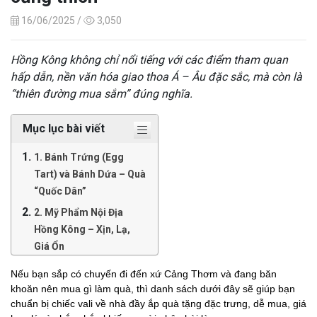
16/06/2025 /
3,050
Hồng Kông không chỉ nổi tiếng với các điểm tham quan
hấp dẫn, nền văn hóa giao thoa Á – Âu đặc sắc, mà còn là
“thiên đường mua sắm” đúng nghĩa.
Mục lục bài viết
1. Bánh Trứng (Egg
Tart) và Bánh Dứa – Quà
“Quốc Dân”
2. Mỹ Phẩm Nội Địa
Hồng Kông – Xịn, Lạ,
Giá Ổn
3. Trà Sữa Đóng Chai và
Nếu bạn sắp có chuyến đi đến xứ Cảng Thơm và đang băn
Trà Thảo Mộc – “Tinh
khoăn nên mua gì làm quà, thì danh sách dưới đây sẽ giúp bạn
Hoa” Của Xứ Trà
chuẩn bị chiếc vali về nhà đầy ắp quà tặng đặc trưng, dễ mua, giá