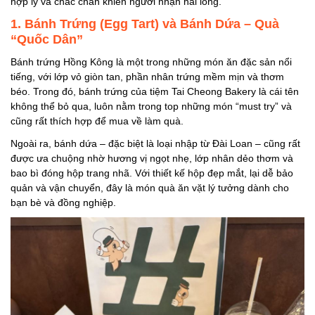
hợp lý và chắc chắn khiến người nhận hài lòng.
4. Đồ Lưu Niệm Mang
Hình Ảnh Đặc Trưng
1. Bánh Trứng (Egg Tart) và Bánh Dứa – Quà
“Quốc Dân”
Hồng Kông
5. Túi Ví, Khăn Choàng
Bánh trứng Hồng Kông là một trong những món ăn đặc sản nổi
tiếng, với lớp vỏ giòn tan, phần nhân trứng mềm mịn và thơm
Mua Tại Mong Kok và
béo. Trong đó, bánh trứng của tiệm Tai Cheong Bakery là cái tên
Ladies Market
không thể bỏ qua, luôn nằm trong top những món “must try” và
6. Đồ Ăn Vặt Bản Địa –
cũng rất thích hợp để mua về làm quà.
Vừa Ngon Vừa Lạ
Ngoài ra, bánh dứa – đặc biệt là loại nhập từ Đài Loan – cũng rất
7. Hương Thơm và Sản
được ưa chuộng nhờ hương vị ngọt nhẹ, lớp nhân dẻo thơm và
Phẩm Wellness – Tinh
bao bì đóng hộp trang nhã. Với thiết kế hộp đẹp mắt, lại dễ bảo
Tế, Thư Giãn
quản và vận chuyển, đây là món quà ăn vặt lý tưởng dành cho
bạn bè và đồng nghiệp.