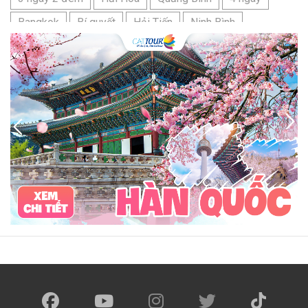
Bangkok
Bí quyết
Hải Tiến
Ninh Bình
Nhật Bản
du lịch sầm sơn cần chuẩn bị gì
bãi tắm sấm sơn
đặc sản sầm sơn
đặc sản du lịch sầm sơn
tour du lịch 3 ngày 2 đêm
hải sản
Đảo Lan Châu
Cẩm nang du lịch Của Lò
chợ Cửa Lò
tour du lịch Cửa Lò
địa điểm du lịch Cửa Lò
Cửa Lò ở đâu
Hạ Long
Đảo Hòn Ngư
Đảo Song Ngư
ATM
mới nhất
cẩm nang du lịch sầm sơn
ô tô
phượt
99k
buffet
lẩu
Tuyển dụng
Nhân viên Visa
Cát Bà.
Cô Tô
miền Bắc
miền Trung
miền Nam
đền độc cước
chi phí
giá
chợ