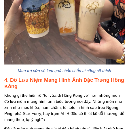
Mua trà sữa về làm quà chắc chắn ai cũng sẽ thích
4. Đồ Lưu Niệm Mang Hình Ảnh Đặc Trưng Hồng
Kông
Không gì thể hiện rõ “tôi vừa đi Hồng Kông về” hơn những món
đồ lưu niệm mang hình ảnh biểu tượng nơi đây. Những món nhỏ
xinh như móc khóa, nam châm, túi tote in hình cáp treo Ngong
Ping, phà Star Ferry, hay trạm MTR đều có thiết kế dễ thương, dễ
mang theo, lại ý nghĩa.
Đây là món quà mang tính “ghi dấu hành trình”, đặc biệt phù hợp