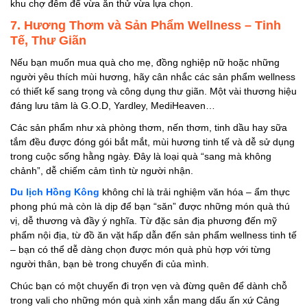
khu chợ đêm để vừa ăn thử vừa lựa chọn.
7. Hương Thơm và Sản Phẩm Wellness – Tinh
Tế, Thư Giãn
Nếu bạn muốn mua quà cho mẹ, đồng nghiệp nữ hoặc những
người yêu thích mùi hương, hãy cân nhắc các sản phẩm wellness
có thiết kế sang trọng và công dụng thư giãn. Một vài thương hiệu
đáng lưu tâm là G.O.D, Yardley, MediHeaven…
Các sản phẩm như xà phòng thơm, nến thơm, tinh dầu hay sữa
tắm đều được đóng gói bắt mắt, mùi hương tinh tế và dễ sử dụng
trong cuộc sống hằng ngày. Đây là loại quà “sang mà không
chảnh”, dễ chiếm cảm tình từ người nhận.
Du lịch Hồng Kông
không chỉ là trải nghiệm văn hóa – ẩm thực
phong phú mà còn là dịp để bạn “săn” được những món quà thú
vị, dễ thương và đầy ý nghĩa. Từ đặc sản địa phương đến mỹ
phẩm nội địa, từ đồ ăn vặt hấp dẫn đến sản phẩm wellness tinh tế
– bạn có thể dễ dàng chọn được món quà phù hợp với từng
người thân, bạn bè trong chuyến đi của mình.
Chúc bạn có một chuyến đi trọn vẹn và đừng quên để dành chỗ
trong vali cho những món quà xinh xắn mang dấu ấn xứ Cảng