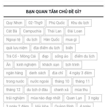
BẠN QUAN TÂM CHỦ ĐỀ GÌ?
Quy Nhơn
02-Thg9
Phú Quốc
Khu du lịch
Cát Bà
Campuchia
Thái Lan
Đài Loan
Ngoại tệ
du lịch
Hàn Quốc
mua gì
quà lưu niệm
địa điểm du lịch
biển
Trà Cổ - Móng Cái
đẹp
sống ảo
điểm du lịch
Ăn
kinh nghiệm
khách sạn
lịch trình
ngân hàng
danh sách
địa chỉ
4 ngày 3 đêm
trong nước
nước ngoài
tháng 10
tháng 11
tháng 12
du lịch ở đâu
chanh xả
mùa thu
trải nghiệm
mùa nào đẹp nhất
Quan Lạn
3 ngày
3 ngày 2 đêm
Hải Hòa
Quảng Bình
4 ngày