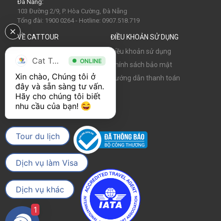
Đà Nẵng:
103 Đường 2/9, P. Hòa Cường, Đà Nẵng
Tổng đài: 1900 0264 - Hotline: 0907.518.719
VỀ CATTOUR
ĐIỀU KHOẢN SỬ DỤNG
Về chúng tôi
Điều khoản sử dụng
Cat Tour
ONLINE
Tin tức
Chính sách bảo mật
Xin chào, Chúng tôi ở 
Hợp tác cùng Cattour
Hướng dẫn thanh toán
đây và sẵn sàng tư vấn. 
Cơ hội nghề nghiệp
Hãy cho chúng tôi biết 
nhu cầu của bạn! 
Tour du lịch
Dịch vụ làm Visa
Dịch vụ khác
1