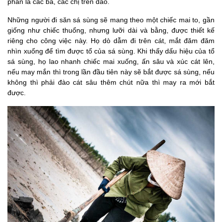
phần là các bà, các chị trên đảo.
Những người đi săn sá sùng sẽ mang theo một chiếc mai to, gần
giống như chiếc thuổng, nhưng lưỡi dài và bằng, được thiết kế
riêng cho công việc này. Họ dò dẫm đi trên cát, mắt đăm đăm
nhìn xuống để tìm được tổ của sá sùng. Khi thấy dấu hiệu của tổ
sá sùng, họ lao nhanh chiếc mai xuống, ấn sâu và xúc cát lên,
nếu may mắn thì trong lần đầu tiên này sẽ bắt được sá sùng, nếu
không thì phải đào cát sâu thêm chút nữa thì may ra mới bắt
được.