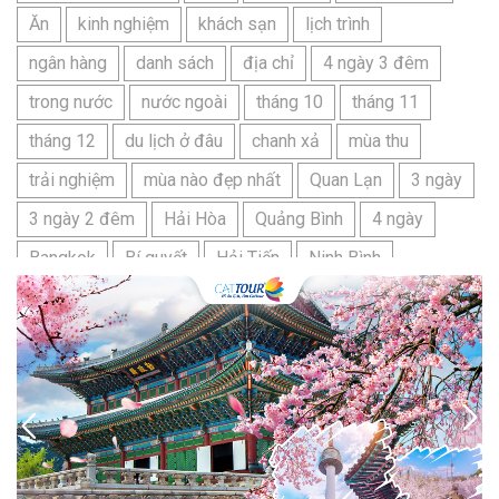
Ăn
kinh nghiệm
khách sạn
lịch trình
ngân hàng
danh sách
địa chỉ
4 ngày 3 đêm
trong nước
nước ngoài
tháng 10
tháng 11
tháng 12
du lịch ở đâu
chanh xả
mùa thu
trải nghiệm
mùa nào đẹp nhất
Quan Lạn
3 ngày
3 ngày 2 đêm
Hải Hòa
Quảng Bình
4 ngày
Bangkok
Bí quyết
Hải Tiến
Ninh Bình
Nhật Bản
du lịch sầm sơn cần chuẩn bị gì
bãi tắm sấm sơn
đặc sản sầm sơn
đặc sản du lịch sầm sơn
tour du lịch 3 ngày 2 đêm
hải sản
Đảo Lan Châu
Cẩm nang du lịch Của Lò
chợ Cửa Lò
tour du lịch Cửa Lò
địa điểm du lịch Cửa Lò
Cửa Lò ở đâu
Hạ Long