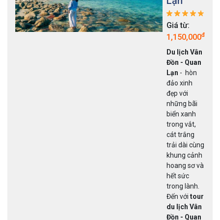
Lạn
Giá từ:
đ
1,150,000
Du lịch Vân
Đồn - Quan
Lạn
- hòn
đảo xinh
đẹp với
những bãi
biển xanh
trong vắt,
cát trắng
trải dài cùng
khung cảnh
hoang sơ và
hết sức
trong lành.
Đến với
tour
du lịch Vân
Đồn - Quan