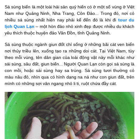
Sá sùng biển là một loài hải sản quý hiến có ở một số vùng ở Việt
Nam như Quảng Ninh, Nha Trang, Côn Đảo... Trong đó, nơi có
nhiều sá sùng nhất hiện nay phải kể đến đó là khi đi
tour du
lịch Quan Lạn
– một hòn đảo nhỏ xinh đẹp được nhiều du khách
yêu thích thuộc huyện đảo Vân Đồn, tỉnh Quảng Ninh.
Sá sùng thuộc ngành giun đốt chỉ sống ở những bãi cát ven biển
nơi thủy triều lên, xuống tạo ra những doi cát. Tại Việt Nam, tùy
theo mỗi vùng, tên dân gian của loài động vật này mỗi khác như
sái sùng, sâu đất, giun biển... Người Quan Lạn còn gọi sá sùng là
con mồi, hoặc sái sùng hay sa trùng. Sá sùng tươi thường có
màu nâu đỏ, nhìn qua có hình dạng na ná như con giun đất, trên
mình có những sợi vân ngang nhỏ li ti, ruột chứa đầy cát.