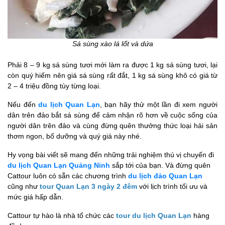
Sá sùng xào lá lốt và dứa
Phải 8 – 9 kg sá sùng tươi mới làm ra được 1 kg sá sùng tươi, lại
còn quý hiếm nên giá sá sùng rất đắt, 1 kg sá sùng khô có giá từ
2 – 4 triệu đồng tùy từng loại.
Nếu đến
du lịch Quan Lạn
, bạn hãy thử một lần đi xem người
dân trên đảo bắt sá sùng để cảm nhận rõ hơn về cuộc sống của
người dân trên đảo và cùng đừng quên thưởng thức loại hải sản
thơm ngon, bổ dưỡng và quý giá này nhé.
Hy vọng bài viết sẽ mang đến những trải nghiệm thú vị chuyến đi
du lịch Quan Lạn Quảng Ninh
sắp tới của bạn. Và đừng quên
Cattour luôn có sẵn các chương trình
du lịch đảo Quan Lạn
cũng như
tour Quan Lạn 3 ngày 2 đêm
với lịch trình tối ưu và
mức giá hấp dẫn.
Cattour tự hào là nhà tổ chức các
tour du lịch Quan Lạn
hàng