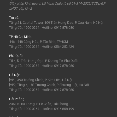
Tam Chúc
chùa Tam Chúc
Chrismas
Bái Đính
Giấy phép Kinh doanh Lữ hành Quốc tế số 01-814/2022/TCDL-GP
LHQT cấp lần 2
Sa Pa
30Thg4
1Thg5
Châu Âu
Tây Nguyên
Trụ sở:
Nha Trang
Hong Kong
Hồng Kông
Mai Châu
Tầng 21, Capital Tower, 109 Trần Hưng Đạo, P. Cửa Nam, Hà Nội
biểu tượng may mắn
con vật may mắn
shibuya
Tổng đài: 1900 0264 - Hotline: 0917.878.080
osaka
du lịch Nhật Bản 7 ngày
TP Hồ Chí Minh:
446 - 448 Cộng Hòa, P. Tân Bình, TPHCM
khách sạn con nhộng
fukuoka
Lào
Fukushima
Tổng đài: 1900 0264 - Hotline: 0564.252.429
bar Nhật Bản
nhà hàng ở Nhật Bản
mông cổ
Phú Quốc:
Tổ 4, Đ. Trần Hưng Đạo, P. Dương Tơ, Phú Quốc
mông cổ giá rể
mông cổ có gì
visa mông cổ
bali
Tổng đài: 1900 0264 - Hotline: 0917.878.080
indonesia
ubud
Phan Thiết
Vũng Tàu
Hà Nội:
[VP1] 390 Trường Chinh, P. Kim Liên, Hà Nội
Maldives
Man-đi-vơ
LaGi
[VP2] Tầng 4, 183 Trường Chinh, P. Phương Liệt, Hà Nội
Tổng đài: 1900 0264 - Hotline: 0917.878.080
Hải Phòng:
246 Hai Bà Trưng, P. Lê Chân, Hải Phòng
Tổng đài: 1900 0264 - Hotline: 0936.858.199