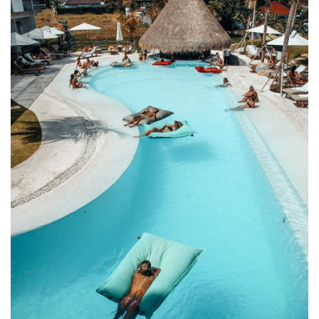
14. Thiết bị (máy
ảnh, camera hành
trình,..)
15. Balo nhỏ, túi đồ
nhỏ (vừa)
16. Bình nước
17. Kindle
18. Kính mắt
19. Áo mưa, ô/dù
III. Không nên mang gì
tới Bali