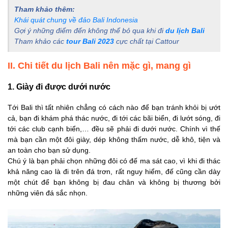
Tham khảo thêm:
Khái quát chung về đảo Bali Indonesia
Gợi ý những điểm đến không thể bỏ qua khi đi
du lịch Bali
Tham khảo các
tour Bali 2023
cực chất tại Cattour
II. Chi tiết du lịch Bali nên mặc gì, mang gì
1. Giày đi được dưới nước
Tới Bali thì tất nhiên chẳng có cách nào để bạn tránh khỏi bị ướt
cả, bạn đi khám phá thác nước, đi tới các bãi biển, đi lướt sóng, đi
tới các club cạnh biển,… đều sẽ phải đi dưới nước. Chính vì thế
mà bạn cần một đôi giày, dép không thấm nước, dễ khô, tiện và
an toàn cho bạn sử dụng.
Chú ý là bạn phải chọn những đôi có đế ma sát cao, vì khi đi thác
khả năng cao là đi trên đá trơn, rất nguy hiểm, đế cũng cần dày
một chút để bạn không bị đau chân và không bị thương bởi
những viên đá sắc nhọn.