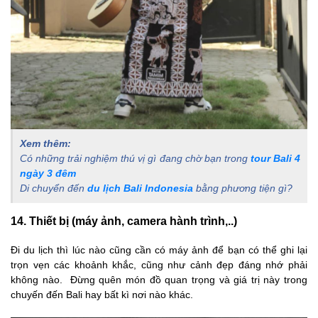
Xem thêm:
Có những trải nghiệm thú vị gì đang chờ bạn trong
tour Bali 4
ngày 3 đêm
Di chuyển đến
du lịch Bali Indonesia
bằng phương tiện gì?
14. Thiết bị (máy ảnh, camera hành trình,..)
Đi du lịch thì lúc nào cũng cần có máy ảnh để bạn có thể ghi lại
trọn vẹn các khoảnh khắc, cũng như cảnh đẹp đáng nhớ phải
không nào. Đừng quên món đồ quan trọng và giá trị này trong
chuyến đến Bali hay bất kì nơi nào khác.