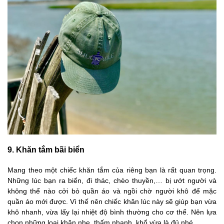
9. Khăn tắm bãi biển
Mang theo một chiếc khăn tắm của riêng bạn là rất quan trọng.
Những lúc bạn ra biển, đi thác, chèo thuyền,… bị ướt người và
không thể nào cởi bỏ quần áo và ngồi chờ người khô để mặc
quần áo mới được. Vì thế nên chiếc khăn lúc này sẽ giúp bạn vừa
khô nhanh, vừa lấy lại nhiệt độ bình thường cho cơ thể. Nên lựa
chọn những loại khăn nhẹ, thấm nhanh, khổ vừa là đủ nhé