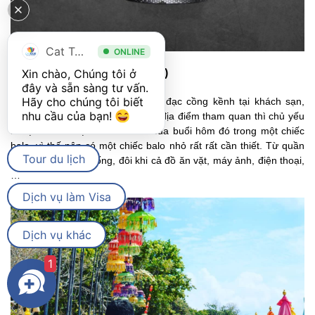
Cat Tour
ONLINE
Xin chào, Chúng tôi ở 
15. Balo nhỏ, túi đồ nhỏ (vừa)
đây và sẵn sàng tư vấn. 
Hãy cho chúng tôi biết 
Sau khi bạn đến Bali, để hết đồ đạc cồng kềnh tại khách sạn,
nhu cầu của bạn! 
trong quá trình di chuyển tới các địa điểm tham quan thì chủ yếu
là bạn sẽ để mọi thứ cần thiết của buổi hôm đó trong một chiếc
balo, vì thế nên có một chiếc balo nhỏ rất rất cần thiết. Từ quần
Tour du lịch
áo để thay, nước uống, đôi khi cả đồ ăn vặt, máy ảnh, điện thoại,
…
Dịch vụ làm Visa
Dịch vụ khác
1