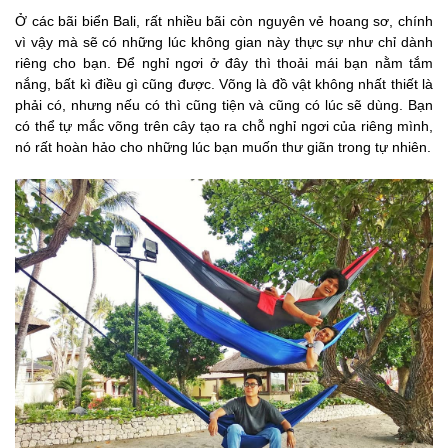
Ở các bãi biển Bali, rất nhiều bãi còn nguyên vẻ hoang sơ, chính
vì vậy mà sẽ có những lúc không gian này thực sự như chỉ dành
riêng cho bạn. Để nghỉ ngơi ở đây thì thoải mái bạn nằm tắm
nắng, bất kì điều gì cũng được. Võng là đồ vật không nhất thiết là
phải có, nhưng nếu có thì cũng tiện và cũng có lúc sẽ dùng. Bạn
có thể tự mắc võng trên cây tạo ra chỗ nghỉ ngơi của riêng mình,
nó rất hoàn hảo cho những lúc bạn muốn thư giãn trong tự nhiên.