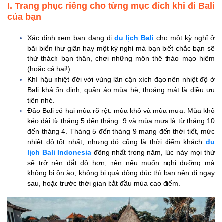
nước
I. Trang phục riêng cho từng mục đích khi đi Bali
của bạn
2. Kem chống nắng
3. Dép xỏ ngón
Xác định xem bạn đang đi
du lịch Bali
cho một kỳ nghỉ ở
4. Giày đi bộ
bãi biển thư giãn hay một kỳ nghỉ mà bạn biết chắc bạn sẽ
thử thách bạn thân, chơi những môn thể thảo mạo hiểm
5. Đồ tắm biển
(hoặc cả hai!).
6. Quần áo hàng
Khí hậu nhiệt đới với vùng lân cận xích đạo nên nhiệt độ ở
ngày
Bali khá ổn định, quần áo mùa hè, thoáng mát là điều ưu
tiên nhé.
7. Trang phục tập
Đảo Bali có hai mùa rõ rệt: mùa khô và mùa mưa. Mùa khô
Yoga
kéo dài từ tháng 5 đến tháng 9 và mùa mưa là từ tháng 10
8. Mũ/nón
đến tháng 4. Tháng 5 đến tháng 9 mang đến thời tiết, mức
nhiệt độ tốt nhất, nhưng đó cũng là thời điểm khách
du
9. Khăn tắm bãi biển
lịch Bali Indonesia
đông nhất trong năm, lúc này mọi thứ
10. Túi chống nước
sẽ trở nên đắt đỏ hơn, nên nếu muốn nghỉ dưỡng mà
không bị ồn ào, không bị quá đông đúc thì bạn nên đi ngay
11. Võng
sau, hoặc trước thời gian bắt đầu mùa cao điểm.
12. Phích cắm sạc
chuyển đổi
13. Sarong