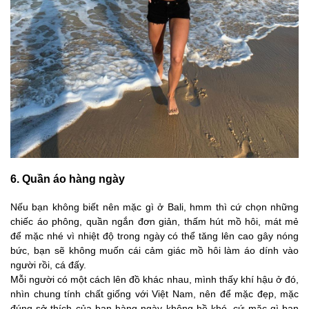
6. Quần áo hàng ngày
Nếu bạn không biết nên mặc gì ở Bali, hmm thì cứ chọn những
chiếc áo phông, quần ngắn đơn giản, thấm hút mồ hôi, mát mẻ
để mặc nhé vì nhiệt độ trong ngày có thể tăng lên cao gây nóng
bức, bạn sẽ không muốn cái cảm giác mồ hôi làm áo dính vào
người rồi, cá đấy.
Mỗi người có một cách lên đồ khác nhau, mình thấy khí hậu ở đó,
nhìn chung tính chất giống với Việt Nam, nên để mặc đẹp, mặc
đúng sở thích của bạn hàng ngày không hề khó, cứ mặc gì bạn