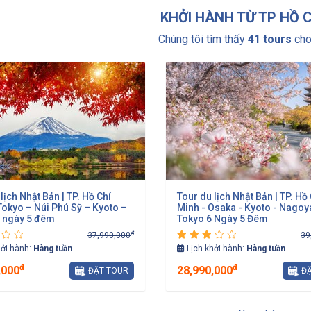
KHỞI HÀNH TỪ TP HỒ 
Chúng tôi tìm thấy
41 tours
cho
lịch Nhật Bản | TP. Hồ Chí
Tour du lịch Nhật Bản | TP. Hồ
Tokyo – Núi Phú Sỹ – Kyoto –
Minh - Osaka - Kyoto - Nagoya 
 ngày 5 đêm
Tokyo 6 Ngày 5 Đêm
đ
37,990,000
39
hởi hành:
Hàng tuần
Lịch khởi hành:
Hàng tuần
đ
đ
,000
28,990,000
ĐẶT TOUR
ĐẶ