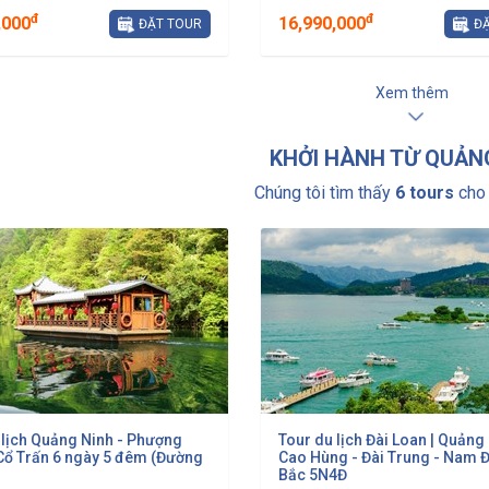
đ
đ
,000
16,990,000
ĐẶT TOUR
ĐẶ
Xem thêm
KHỞI HÀNH TỪ QUẢN
Chúng tôi tìm thấy
6 tours
cho 
 lịch Quảng Ninh - Phượng
Tour du lịch Đài Loan | Quảng 
ổ Trấn 6 ngày 5 đêm (Đường
Cao Hùng - Đài Trung - Nam Đ
Bắc 5N4Đ