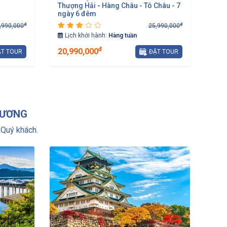
Thượng Hải - Hàng Châu - Tô Châu - 7
ngày 6 đêm
đ
đ
,990,000
25,990,000
Lịch khởi hành:
Hàng tuần
đ
20,990,000
T TOUR
ĐẶT TOUR
DƯƠNG
Quý khách.