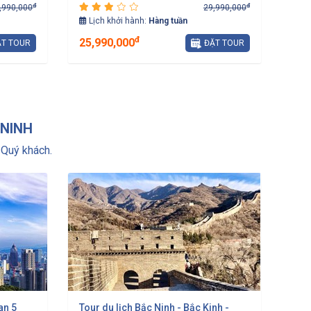
đ
đ
,990,000
29,990,000
Lịch khởi hành:
Hàng tuần
đ
25,990,000
T TOUR
ĐẶT TOUR
 NINH
Quý khách.
an 5
Tour du lịch Bắc Ninh - Bắc Kinh -