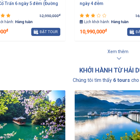
ổ Trấn 6 ngày 5 đêm (Đường
ngày 4 đêm
đ
12,990,000
16
hởi hành:
Hàng tuần
Lịch khởi hành:
Hàng tuần
đ
đ
000
10,990,000
ĐẶT TOUR
ĐẶ
Xem thêm
KHỞI HÀNH TỪ HẢI 
Chúng tôi tìm thấy
6 tours
cho 