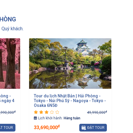
PHÒNG
 Quý khách.
hòng -
Tour du lịch Nhật Bản | Hải Phòng -
5 ngày 4
Tokyo - Núi Phú Sỹ - Nagoya - Tokyo -
Osaka 6N5Đ
đ
đ
,990,000
49,990,000
Lịch khởi hành:
Hàng tuần
đ
33,690,000
T TOUR
ĐẶT TOUR