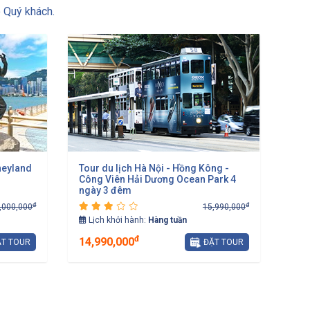
 Quý khách.
neyland
Tour du lịch Hà Nội - Hồng Kông -
Công Viên Hải Dương Ocean Park 4
ngày 3 đêm
đ
đ
,000,000
15,990,000
Lịch khởi hành:
Hàng tuần
đ
14,990,000
T TOUR
ĐẶT TOUR