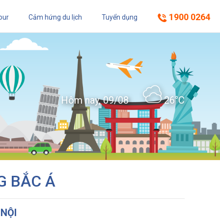
1900 0264
our
Cảm hứng du lịch
Tuyển dụng
Hôm nay, 09/08
26°C
G BẮC Á
 NỘI